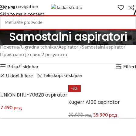
Skip to navigation
MENI
Skip to main content
Samostalni aspiratori
Почетна
Ugradna tehnika
Aspiratori
Samostalni aspiratori
Приказано је свих 2 резултата
Prikaži sidebar
Filteri
Teleskopski-slajder
Ukloni filtere
-8%
UNION BHU-7062B aspirator
Kugerr A100 aspirator
7.490
рсд
35.990
рсд
38.990
рсд