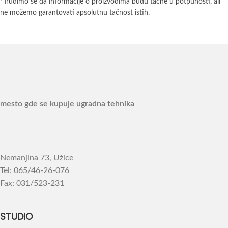
*Trudimo se da informacije o proizvodima budu tačne u potpunosti, ali
ne možemo garantovati apsolutnu tačnost istih.
mesto gde se kupuje ugradna tehnika
Nemanjina 73, Užice
Tel: 065/46-26-076
Fax: 031/523-231
STUDIO