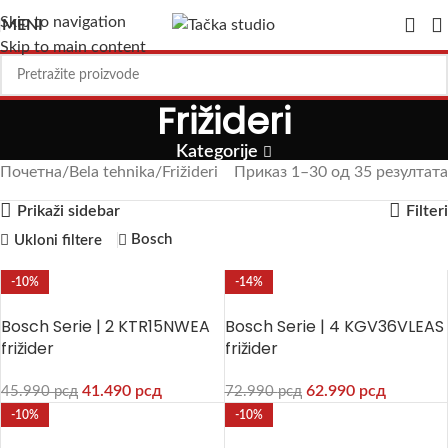
Skip to navigation
MENI
Skip to main content
Frižideri
Kategorije
Почетна
Bela tehnika
Frižideri
Приказ 1–30 од 35 резултата
Prikaži sidebar
Filteri
Bosch
Ukloni filtere
-10%
-14%
Bosch Serie | 2 KTR15NWEA
Bosch Serie | 4 KGV36VLEAS
frižider
frižider
41.490
рсд
62.990
рсд
45.990
рсд
72.990
рсд
-10%
-10%