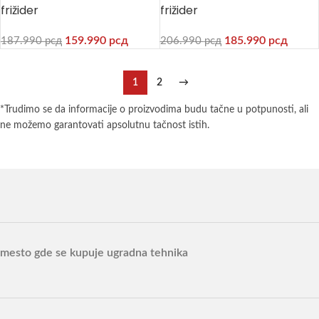
frižider
frižider
159.990
рсд
185.990
рсд
187.990
рсд
206.990
рсд
1
2
→
*Trudimo se da informacije o proizvodima budu tačne u potpunosti, ali
ne možemo garantovati apsolutnu tačnost istih.
mesto gde se kupuje ugradna tehnika