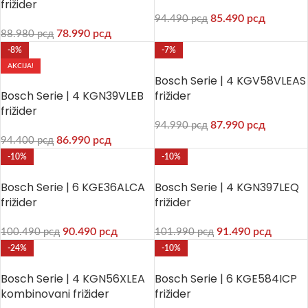
frižider
85.490
рсд
94.490
рсд
78.990
рсд
88.980
рсд
-8%
-7%
AKCIJA!
Bosch Serie | 4 KGV58VLEAS
Bosch Serie | 4 KGN39VLEB
frižider
frižider
87.990
рсд
94.990
рсд
86.990
рсд
94.400
рсд
-10%
-10%
Bosch Serie | 6 KGE36ALCA
Bosch Serie | 4 KGN397LEQ
frižider
frižider
90.490
рсд
91.490
рсд
100.490
рсд
101.990
рсд
-24%
-10%
Bosch Serie | 4 KGN56XLEA
Bosch Serie | 6 KGE584ICP
kombinovani frižider
frižider