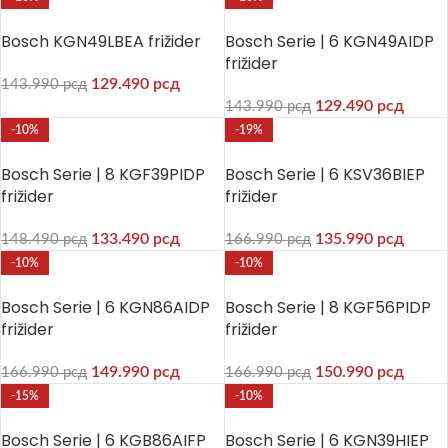
Bosch KGN49LBEA frižider
Bosch Serie | 6 KGN49AIDP
frižider
129.490
рсд
143.990
рсд
129.490
рсд
143.990
рсд
-10%
-19%
Bosch Serie | 8 KGF39PIDP
Bosch Serie | 6 KSV36BIEP
frižider
frižider
133.490
рсд
135.990
рсд
148.490
рсд
166.990
рсд
-10%
-10%
Bosch Serie | 6 KGN86AIDP
Bosch Serie | 8 KGF56PIDP
frižider
frižider
149.990
рсд
150.990
рсд
166.990
рсд
166.990
рсд
-15%
-10%
Bosch Serie | 6 KGB86AIFP
Bosch Serie | 6 KGN39HIEP