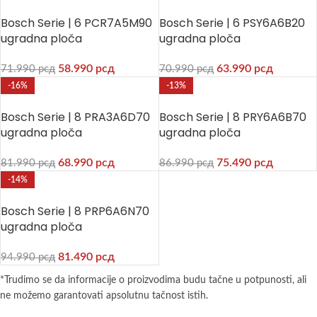
Bosch Serie | 6 PCR7A5M90
Bosch Serie | 6 PSY6A6B20
ugradna ploča
ugradna ploča
58.990
рсд
63.990
рсд
71.990
рсд
70.990
рсд
-16%
-13%
Bosch Serie | 8 PRA3A6D70
Bosch Serie | 8 PRY6A6B70
ugradna ploča
ugradna ploča
68.990
рсд
75.490
рсд
81.990
рсд
86.990
рсд
-14%
Bosch Serie | 8 PRP6A6N70
ugradna ploča
81.490
рсд
94.990
рсд
*Trudimo se da informacije o proizvodima budu tačne u potpunosti, ali
ne možemo garantovati apsolutnu tačnost istih.