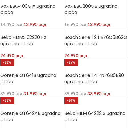
Vox EBG400GIX ugradna
Vox EBC200GB ugradna
ploča
ploča
12.990
рсд
13.990
рсд
14.490
рсд
16.990
рсд
Beko HDMS 32220 FX
Bosch Serie | 2 PBY6C5B62O
ugradna ploča
ugradna ploča
24.490
рсд
24.990
рсд
-11%
-15%
Gorenje GT641B ugradna
Bosch Serie | 4 PNP6B6B90
ploča
ugradna ploča
31.990
рсд
33.990
рсд
35.990
рсд
39.990
рсд
-11%
-14%
Gorenje GT642AB ugradna
Beko HILM 64222 S ugradna
ploča
ploča