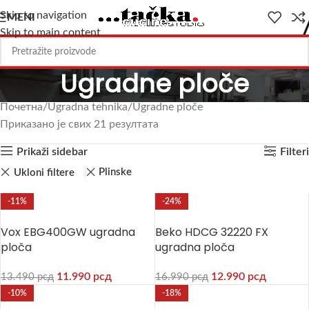
Skip to navigation
MENI
Skip to main content
Ugradne ploče
Почетна
Ugradna tehnika
Ugradne ploče
Приказано је свих 21 резултата
Prikaži sidebar
Filteri
Plinske
Ukloni filtere
-11%
-24%
Vox EBG400GW ugradna
Beko HDCG 32220 FX
ploča
ugradna ploča
11.990
рсд
12.990
рсд
13.490
рсд
16.990
рсд
-10%
-18%