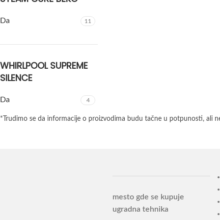
Da
11
WHIRLPOOL SUPREME
SILENCE
Da
4
*Trudimo se da informacije o proizvodima budu tačne u potpunosti, ali n
mesto gde se kupuje
ugradna tehnika