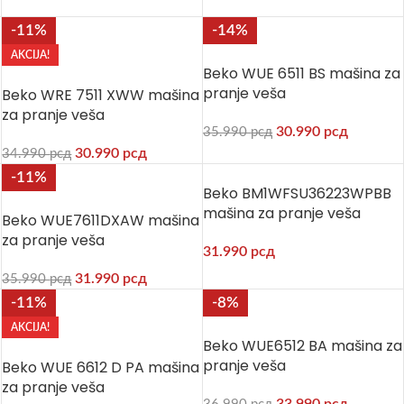
-11%
-14%
AKCIJA!
Beko WUE 6511 BS mašina za
pranje veša
Beko WRE 7511 XWW mašina
za pranje veša
30.990
рсд
35.990
рсд
30.990
рсд
34.990
рсд
-11%
Beko BM1WFSU36223WPBB
mašina za pranje veša
Beko WUE7611DXAW mašina
za pranje veša
31.990
рсд
31.990
рсд
35.990
рсд
-11%
-8%
AKCIJA!
Beko WUE6512 BA mašina za
pranje veša
Beko WUE 6612 D PA mašina
za pranje veša