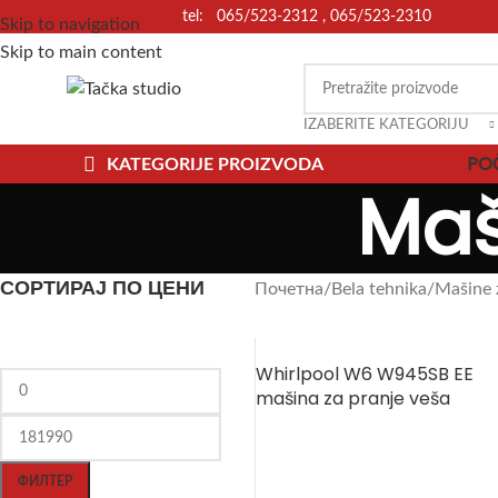
tel: 065/523-2312 , 065/523-2310
Skip to navigation
Skip to main content
IZABERITE KATEGORIJU
PO
KATEGORIJE PROIZVODA
Maš
СОРТИРАЈ ПО ЦЕНИ
Почетна
Bela tehnika
Mašine 
Whirlpool W6 W945SB EE
mašina za pranje veša
ФИЛТЕР