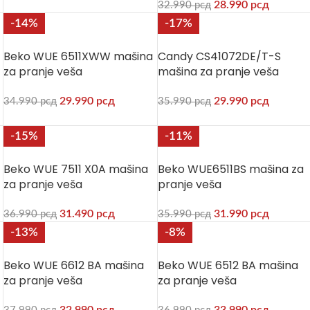
28.990
рсд
32.990
рсд
-14%
-17%
Beko WUE 6511XWW mašina
Candy CS41072DE/T-S
za pranje veša
mašina za pranje veša
29.990
рсд
29.990
рсд
34.990
рсд
35.990
рсд
-15%
-11%
Beko WUE 7511 X0A mašina
Beko WUE6511BS mašina za
za pranje veša
pranje veša
31.490
рсд
31.990
рсд
36.990
рсд
35.990
рсд
-13%
-8%
Beko WUE 6612 BA mašina
Beko WUE 6512 BA mašina
za pranje veša
za pranje veša