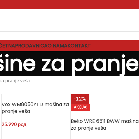
ČETNA
PRODAVNICA
O NAMA
KONTAKT
ine za pranje
za pranje veša
-12%
Vox WM8050YTD mašina za
AKCIJA!
pranje veša
Beko WRE 6511 BWW mašina
25.990
рсд
za pranje veša