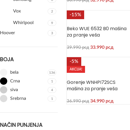
32.990
рсд
36.990
рсд
Vox
2
-15%
Whirlpool
9
Beko WUE 6532 B0 mašina
Hoover
3
za pranje veša
33.990
рсд
39.990
рсд
BOJA
-5%
AKCIJA!
bela
136
Crna
Gorenje WNHPI72SCS
1
mašina za pranje veša
siva
4
Srebrna
1
34.990
рсд
36.990
рсд
NAČIN PUNJENJA