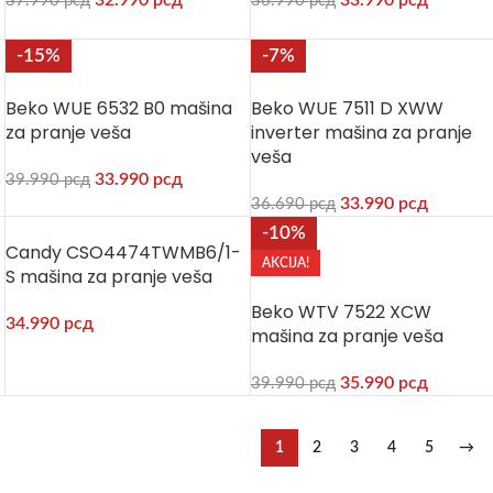
32.990
рсд
33.990
рсд
37.990
рсд
36.990
рсд
-15%
-7%
Beko WUE 6532 B0 mašina
Beko WUE 7511 D XWW
za pranje veša
inverter mašina za pranje
veša
33.990
рсд
39.990
рсд
33.990
рсд
36.690
рсд
-10%
Candy CSO4474TWMB6/1-
AKCIJA!
S mašina za pranje veša
Beko WTV 7522 XCW
34.990
рсд
mašina za pranje veša
35.990
рсд
39.990
рсд
1
2
3
4
5
→