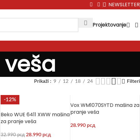
NEWSLETTER
Projektovanje
 veša
Prikaži
9
12
18
24
Filteri
-12%
Vox WM1070SYTD mašina za
pranje veša
Beko WUE 6411 XWW mašina
za pranje veša
28.990
рсд
28.990
рсд
32.990
рсд