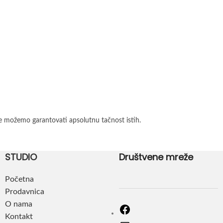
e možemo garantovati apsolutnu tačnost istih.
STUDIO
Društvene mreže
Početna
Prodavnica
O nama
Kontakt