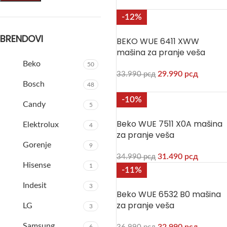
-12%
BRENDOVI
BEKO WUE 6411 XWW
mašina za pranje veša
Beko
50
29.990
рсд
33.990
рсд
Bosch
48
-10%
Candy
5
Beko WUE 7511 X0A mašina
Elektrolux
4
za pranje veša
Gorenje
9
31.490
рсд
34.990
рсд
Hisense
1
-11%
Indesit
3
Beko WUE 6532 B0 mašina
za pranje veša
LG
3
Samsung
6