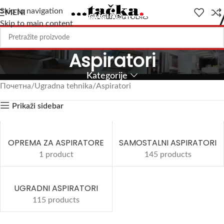
Skip to navigation
MENI
Skip to main content
Aspiratori
Kategorije
Почетна
Ugradna tehnika
Aspiratori
Prikaži sidebar
OPREMA ZA ASPIRATORE
SAMOSTALNI ASPIRATORI
1 product
145 products
UGRADNI ASPIRATORI
115 products