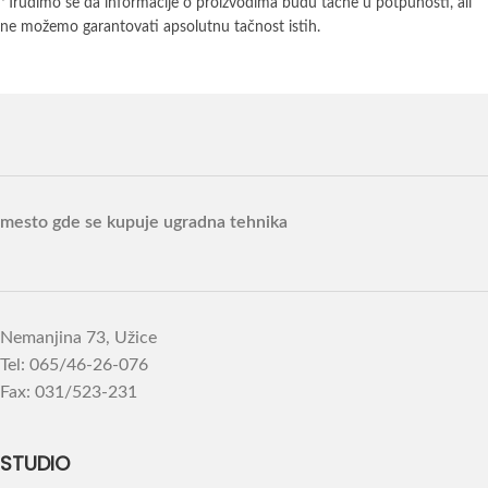
*Trudimo se da informacije o proizvodima budu tačne u potpunosti, ali
ne možemo garantovati apsolutnu tačnost istih.
mesto gde se kupuje ugradna tehnika
Nemanjina 73, Užice
Tel: 065/46-26-076
Fax: 031/523-231
STUDIO