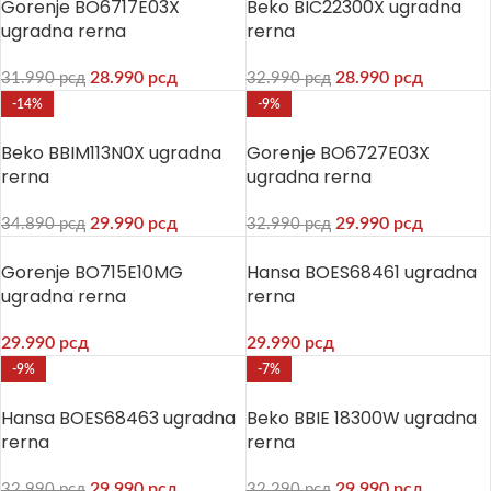
Gorenje BO6717E03X
Beko BIC22300X ugradna
ugradna rerna
rerna
28.990
рсд
28.990
рсд
31.990
рсд
32.990
рсд
-14%
-9%
Beko BBIM113N0X ugradna
Gorenje BO6727E03X
rerna
ugradna rerna
29.990
рсд
29.990
рсд
34.890
рсд
32.990
рсд
Gorenje BO715E10MG
Hansa BOES68461 ugradna
ugradna rerna
rerna
29.990
рсд
29.990
рсд
-9%
-7%
Hansa BOES68463 ugradna
Beko BBIE 18300W ugradna
rerna
rerna
29.990
рсд
29.990
рсд
32.990
рсд
32.290
рсд