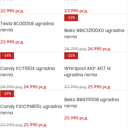
22.990
рсд
23.990
рсд
-13%
Tesla BO300SB ugradna
rerna
Beko BBIC12100XD ugradna
rerna
23.990
рсд
24.990
рсд
28.790
рсд
-14%
-21%
Candy FCT610X ugradna
Whirlpool AKP 407 IX
rerna
ugradna rerna
24.990
рсд
25.990
рсд
28.990
рсд
32.990
рсд
-19%
Beko BBIE11100B ugradna
rerna
Candy FIDCPN615L ugradna
rerna
25.990
рсд
25.990
рсд
31.990
рсд