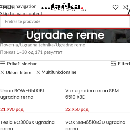
Skip to navigation
MENI
Skip to main content
Ugradne rerne
Почетна
Ugradna tehnika
Ugradne rerne
Приказ 1–30 од 171 резултат
Prikaži sidebar
Filteri
Multifunkcionalne
Ukloni filtere
Union BOW-6500BL
Vox ugradna rerna SBM
ugradna rerna
6510 X3D
21.990
рсд
22.950
рсд
Tesla BO300SX ugradna
VOX SBM6510B3D ugradna
rerna
rerna