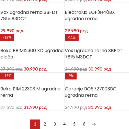
Vox ugradna rerna SBFDT
Electrolux EOF3H40BX
7815 B3DCT
ugradna rerna
29.990
рсд
29.990
рсд
-18%
-11%
Beko BBIM12300 XD ugradna
Vox ugradna rerna SBFDT
ploča
7815 M3DCT
30.990
рсд
30.990
рсд
37.990
рсд
34.990
рсд
-15%
-9%
Beko BIM 22303 M ugradna
Gorenje BO6727E03BG
rerna
ugradna rerna
31.990
рсд
31.990
рсд
37.590
рсд
34.990
рсд
1
2
3
4
5
6
→