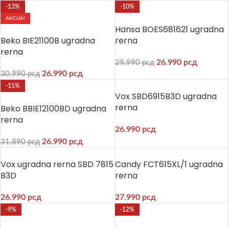
-13%
-10%
AKCIJA!
Hansa BOES681621 ugradna
Beko BIE21100B ugradna
rerna
rerna
26.990
рсд
29.990
рсд
26.990
рсд
30.990
рсд
-15%
Vox SBD6915B3D ugradna
rerna
Beko BBIE12100BD ugradna
rerna
26.990
рсд
26.990
рсд
31.890
рсд
Vox ugradna rerna SBD 7815
Candy FCT615XL/1 ugradna
B3D
rerna
26.990
рсд
27.990
рсд
-9%
-12%