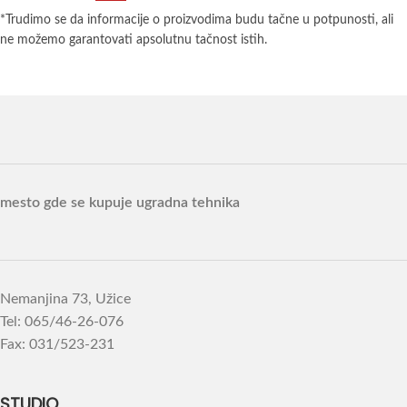
*Trudimo se da informacije o proizvodima budu tačne u potpunosti, ali
ne možemo garantovati apsolutnu tačnost istih.
mesto gde se kupuje ugradna tehnika
Nemanjina 73, Užice
Tel: 065/46-26-076
Fax: 031/523-231
STUDIO