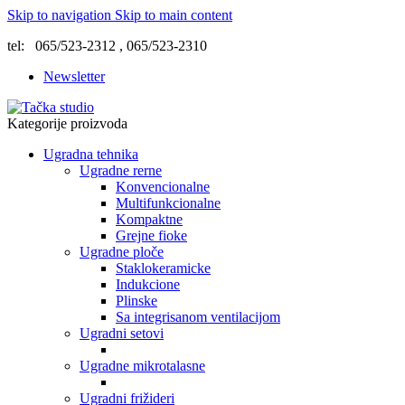
Skip to navigation
Skip to main content
tel: 065/523-2312 , 065/523-2310
Newsletter
Kategorije proizvoda
Ugradna tehnika
Ugradne rerne
Konvencionalne
Multifunkcionalne
Kompaktne
Grejne fioke
Ugradne ploče
Staklokeramicke
Indukcione
Plinske
Sa integrisanom ventilacijom
Ugradni setovi
Ugradne mikrotalasne
Ugradni frižideri