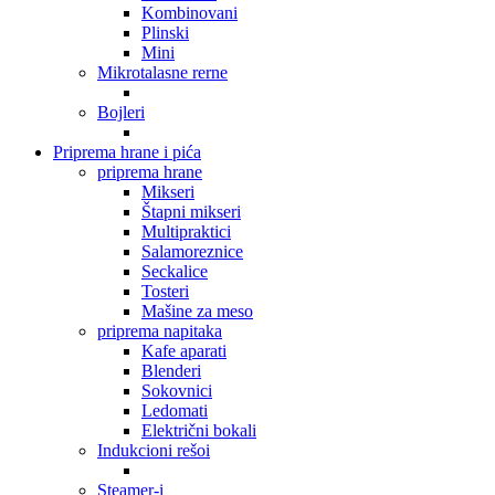
Kombinovani
Plinski
Mini
Mikrotalasne rerne
Bojleri
Priprema hrane i pića
priprema hrane
Mikseri
Štapni mikseri
Multipraktici
Salamoreznice
Seckalice
Tosteri
Mašine za meso
priprema napitaka
Kafe aparati
Blenderi
Sokovnici
Ledomati
Električni bokali
Indukcioni rešoi
Steamer-i