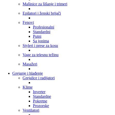
Mašinice za šišanje i trimeri
Epilatori i ženski brijači
Fenovi
Profesionalni
Standardni
Putni
Sa jonima
Styleri i prese za kosu
Vage za telesnu težinu
Masažeri
Grejanje i hlađenje
Grejalice i radijatori
Klime
Inverter
Standardne
Pokretne
Prozorske
Ventilatori