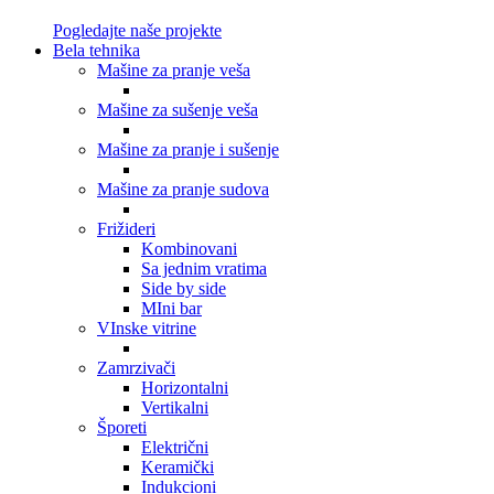
Pogledajte naše projekte
Bela tehnika
Mašine za pranje veša
Mašine za sušenje veša
Mašine za pranje i sušenje
Mašine za pranje sudova
Frižideri
Kombinovani
Sa jednim vratima
Side by side
MIni bar
VInske vitrine
Zamrzivači
Horizontalni
Vertikalni
Šporeti
Električni
Keramički
Indukcioni