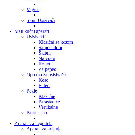
Vagice
Stoni Usisivači
Mali kućni aparati
Usisivači
Klasični sa kesom
Sa posudom
Štapni
Na vodu
Robot
Za pepeo
Oprema za usisivače
Kese
Filteri
Pegle
Klasične
Parastanice
Vertikalne
Paročistači
Aparati za negu tela
Aparati za brijanje