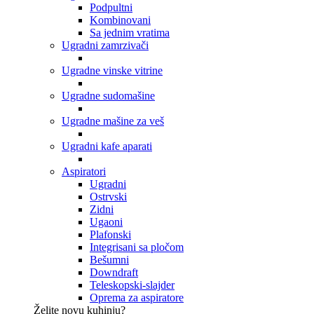
Podpultni
Kombinovani
Sa jednim vratima
Ugradni zamrzivači
Ugradne vinske vitrine
Ugradne sudomašine
Ugradne mašine za veš
Ugradni kafe aparati
Aspiratori
Ugradni
Ostrvski
Zidni
Ugaoni
Plafonski
Integrisani sa pločom
Bešumni
Downdraft
Teleskopski-slajder
Oprema za aspiratore
Želite novu kuhinju?