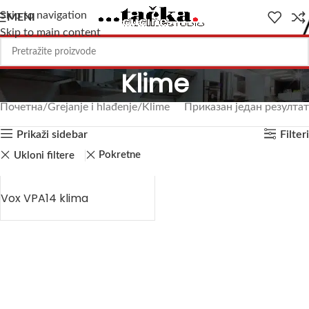
Skip to navigation
MENI
Skip to main content
Klime
Почетна
Grejanje i hlađenje
Klime
Приказан један резултат
Prikaži sidebar
Filteri
Pokretne
Ukloni filtere
Vox VPA14 klima