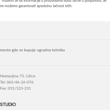
*Trudimo se da informacije o proizvodima budu tačne u potpunosti, ali
ne možemo garantovati apsolutnu tačnost istih.
mesto gde se kupuje ugradna tehnika
Nemanjina 73, Užice
Tel: 065/46-26-076
Fax: 031/523-231
STUDIO