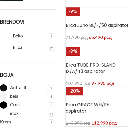
-9%
BRENDOVI
Elica Juno BL/F/50 aspirato
Beko
1
65.490
рсд
71.990
рсд
Elica
19
-9%
Elica TUBE PRO ISLAND
IX/A/43 aspirator
BOJA
97.990
рсд
107.990
рсд
Antracit
1
-20%
bela
6
Elica GRACE WH/F51
Crna
7
aspirator
inox
11
Krem
1
112.990
рсд
140.990
рсд