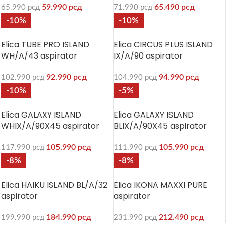
59.990
рсд
65.490
рсд
65.990
рсд
71.990
рсд
-10%
-10%
Elica TUBE PRO ISLAND
Elica CIRCUS PLUS ISLAND
WH/A/43 aspirator
IX/A/90 aspirator
92.990
рсд
94.990
рсд
102.990
рсд
104.990
рсд
-10%
-5%
Elica GALAXY ISLAND
Elica GALAXY ISLAND
WHIX/A/90X45 aspirator
BLIX/A/90X45 aspirator
105.990
рсд
105.990
рсд
117.990
рсд
111.990
рсд
-8%
-8%
Elica HAIKU ISLAND BL/A/32
Elica IKONA MAXXI PURE
aspirator
aspirator
184.990
рсд
212.490
рсд
199.990
рсд
231.990
рсд