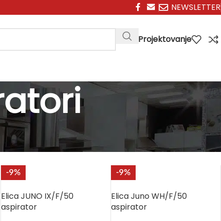
NEWSLETTER
Projektovanje
atori
Prikaži
9
12
18
24
Filteri
-9%
-9%
Elica JUNO IX/F/50
Elica Juno WH/F/50
aspirator
aspirator