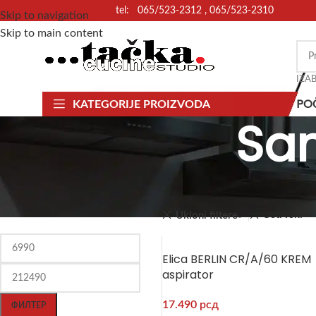
tel: 065/523-2312 , 065/523-2310
Skip to navigation
Skip to main content
IZA
PO
KATEGORIJE PROIZVODA
Sam
СОРТИРАЈ ПО ЦЕНИ
Почетна
Ugradna tehnika
Asp
Ostrvski
Ukloni filtere
Elica BERLIN CR/A/60 KREM
aspirator
17.490
рсд
ФИЛТЕР