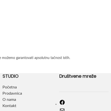
e možemo garantovati apsolutnu tačnost istih.
STUDIO
Društvene mreže
Početna
Prodavnica
O nama
Kontakt