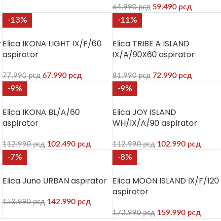
59.490
рсд
64.990
рсд
-13%
-11%
r
Elica IKONA LIGHT IX/F/60
Elica TRIBE A ISLAND
aspirator
IX/A/90X60 aspirator
67.990
рсд
72.990
рсд
77.990
рсд
81.990
рсд
-9%
-9%
Elica IKONA BL/A/60
Elica JOY ISLAND
aspirator
WH/IX/A/90 aspirator
102.490
рсд
102.990
рсд
112.990
рсд
112.990
рсд
-7%
-8%
Elica Juno URBAN aspirator
Elica MOON ISLAND IX/F/120
aspirator
142.990
рсд
153.990
рсд
159.990
рсд
172.990
рсд