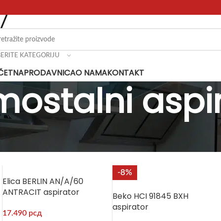
BERITE KATEGORIJU
ČETNA
PRODAVNICA
O NAMA
KONTAKT
ostalni aspir
iratori
Samostalni aspiratori
-8%
Elica BERLIN AN/A/60
ANTRACIT aspirator
Beko HCI 91845 BXH
aspirator
17.490
рсд