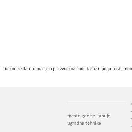
*Trudimo se da informacije o proizvodima budu tačne u potpunosti, ali n
mesto gde se kupuje
ugradna tehnika