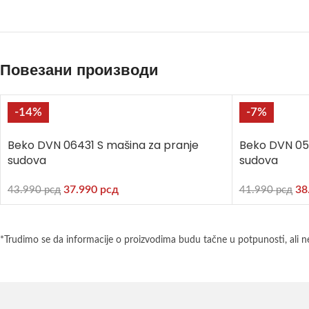
Повезани производи
-14%
-7%
Beko DVN 06431 S mašina za pranje
Beko DVN 05
sudova
sudova
37.990
рсд
38
43.990
рсд
41.990
рсд
*Trudimo se da informacije o proizvodima budu tačne u potpunosti, ali n