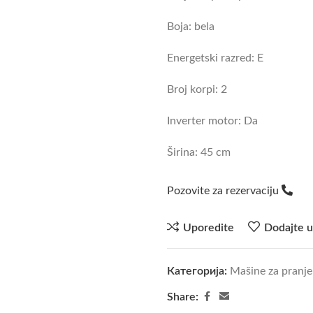
Boja: bela
Energetski razred: E
Broj korpi: 2
Inverter motor: Da
Širina: 45 cm
Pozovite za rezervaciju
Uporedite
Dodajte u
Категорија:
Mašine za pranj
Share: