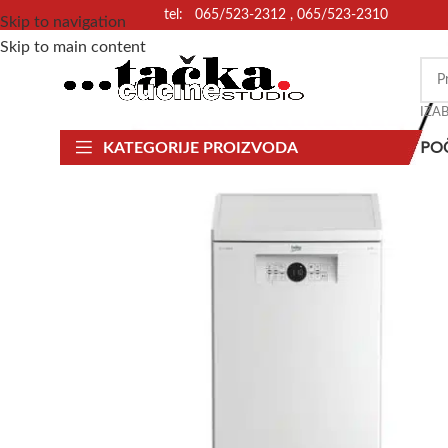
tel: 065/523-2312 , 065/523-2310
Skip to navigation
Skip to main content
IZA
PO
KATEGORIJE PROIZVODA