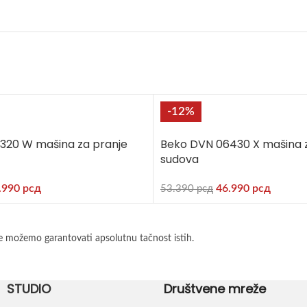
-12%
320 W mašina za pranje
Beko DVN 06430 X mašina 
sudova
.990
рсд
46.990
рсд
53.390
рсд
e možemo garantovati apsolutnu tačnost istih.
STUDIO
Društvene mreže