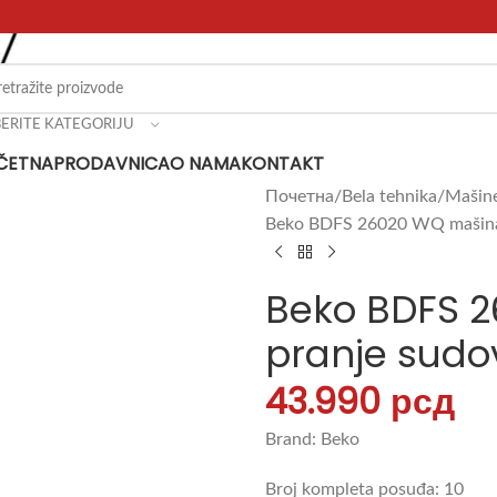
BERITE KATEGORIJU
ČETNA
PRODAVNICA
O NAMA
KONTAKT
Почетна
Bela tehnika
Mašine
Beko BDFS 26020 WQ mašina 
Beko BDFS 
pranje sudo
43.990
рсд
Brand: Beko
Broj kompleta posuđa: 10