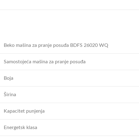
Beko mašina za pranje posuđa BDFS 26020 WQ
Samostojeća mašina za pranje posuđa
Boja
Širina
Kapacitet punjenja
Energetsk klasa