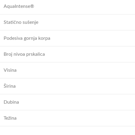
AquaIntense®
Statično sušenje
Podesiva gornja korpa
Broj nivoa prskalica
Visina
Širina
Dubina
Težina