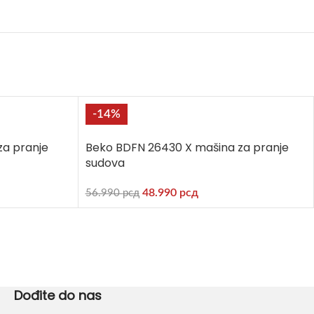
-14%
za pranje
Beko BDFN 26430 X mašina za pranje
sudova
48.990
рсд
56.990
рсд
Dođite do nas