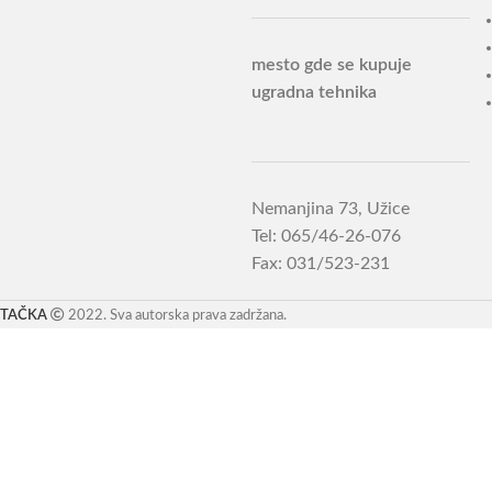
mesto gde se kupuje
ugradna tehnika
Nemanjina 73, Užice
Tel: 065/46-26-076
Fax: 031/523-231
TAČKA
2022. Sva autorska prava zadržana.