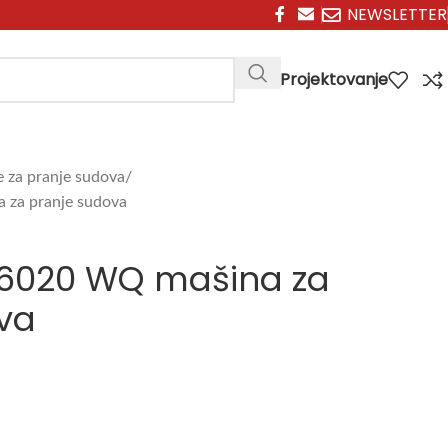
NEWSLETTER
Projektovanje
 za pranje sudova
za pranje sudova
26020 WQ mašina za
va