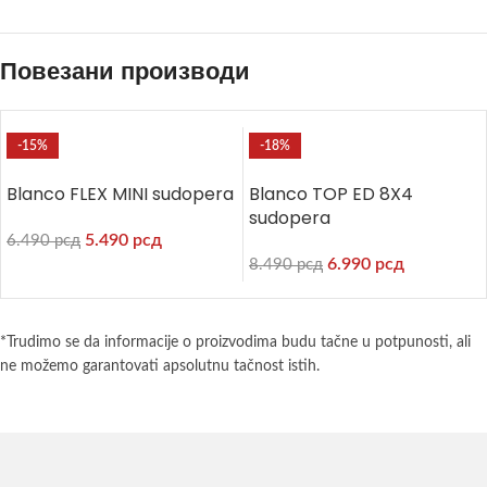
Повезани производи
-15%
-18%
Blanco FLEX MINI sudopera
Blanco TOP ED 8X4
sudopera
5.490
рсд
6.490
рсд
6.990
рсд
8.490
рсд
*Trudimo se da informacije o proizvodima budu tačne u potpunosti, ali
ne možemo garantovati apsolutnu tačnost istih.