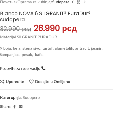
Почетна
Oprema za kuhinje
Sudopere
Blanco NOVA 6 SILGRANIT® PuraDur®
sudopera
28.990
рсд
32.990
рсд
Materijal SILGRANIT PURADUR
9 boja:
bela, stena sivo, tartuf, alumetalik, antracit, jasmin,
šampanjac, pesak, kafa,
Pozovite za rezervaciju
Uporedite
Dodajte u Omiljeno
Категорија:
Sudopere
Share: