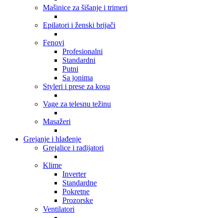
Mašinice za šišanje i trimeri
Epilatori i ženski brijači
Fenovi
Profesionalni
Standardni
Putni
Sa jonima
Styleri i prese za kosu
Vage za telesnu težinu
Masažeri
Grejanje i hlađenje
Grejalice i radijatori
Klime
Inverter
Standardne
Pokretne
Prozorske
Ventilatori