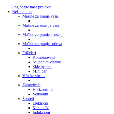
Pogledajte naše projekte
Bela tehnika
Mašine za pranje veša
Mašine za sušenje veša
Mašine za pranje i sušenje
Mašine za pranje sudova
Frižideri
Kombinovani
Sa jednim vratima
Side by side
MIni bar
VInske vitrine
Zamrzivači
Horizontalni
Vertikalni
Šporeti
Električni
Keramički
Indukcioni