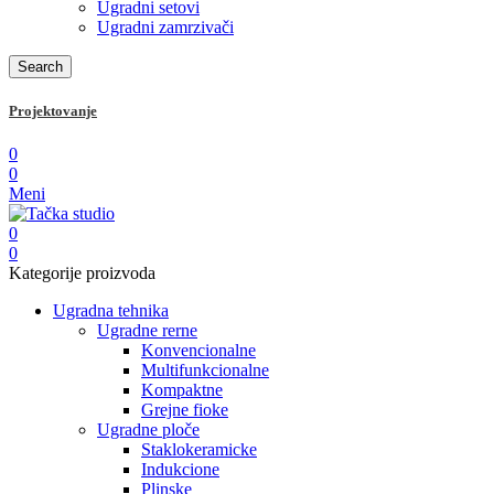
Ugradni setovi
Ugradni zamrzivači
Search
Projektovanje
0
0
Meni
0
0
Kategorije proizvoda
Ugradna tehnika
Ugradne rerne
Konvencionalne
Multifunkcionalne
Kompaktne
Grejne fioke
Ugradne ploče
Staklokeramicke
Indukcione
Plinske