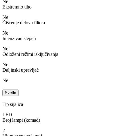
Ne
Ekstremno tiho
Ne
Čišćenje delova filtera
Ne
Intenzivan stepen
Ne
Odloženi režimi isključivanja
Ne
Daljinski upravljač
Ne
Svetlo
Tip sijalica
LED
Broj lampi (komad)
2
Ukupna snaga lampi