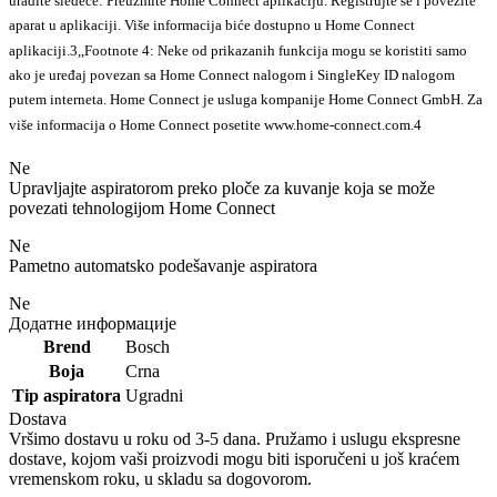
uradite sledeće: Preuzmite Home Connect aplikaciju. Registrujte se i povežite
aparat u aplikaciji. Više informacija biće dostupno u Home Connect
aplikaciji.
3
,
,
Footnote 4: Neke od prikazanih funkcija mogu se koristiti samo
ako je uređaj povezan sa Home Connect nalogom i SingleKey ID nalogom
putem interneta. Home Connect je usluga kompanije Home Connect GmbH. Za
više informacija o Home Connect posetite www.home-connect.com.
4
Ne
Upravljajte aspiratorom preko ploče za kuvanje koja se može
povezati tehnologijom Home Connect
Ne
Pametno automatsko podešavanje aspiratora
Ne
Додатне информације
Brend
Bosch
Boja
Crna
Tip aspiratora
Ugradni
Dostava
Vršimo dostavu u roku od 3-5 dana. Pružamo i uslugu ekspresne
dostave, kojom vaši proizvodi mogu biti isporučeni u još kraćem
vremenskom roku, u skladu sa dogovorom.