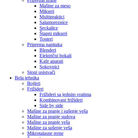
Priprema hrane
Mašine za meso
Mikseri
Multipraktici
Salamoreznice
Seckalice
Štapni mikseri
Tosteri
Priprema napitaka
Blenderi
Električni bokali
Kafe aparati
Sokovnici
Stoni usisivači
Bela tehnika
Bojleri
Frižideri
Frižideri sa jednim vratima
Kombinovani frižideri
Side by side
Mašine za pranje i sušenje veša
Mašine za pranje sudova
Mašine za pranje veša
Mašine za sušenje veša
Mikrotalasne rerne