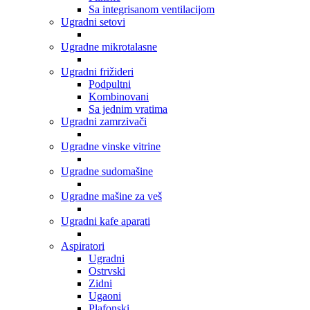
Sa integrisanom ventilacijom
Ugradni setovi
Ugradne mikrotalasne
Ugradni frižideri
Podpultni
Kombinovani
Sa jednim vratima
Ugradni zamrzivači
Ugradne vinske vitrine
Ugradne sudomašine
Ugradne mašine za veš
Ugradni kafe aparati
Aspiratori
Ugradni
Ostrvski
Zidni
Ugaoni
Plafonski