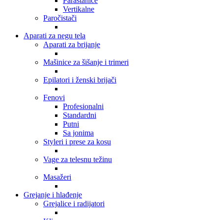
Parastanice
Vertikalne
Paročistači
Aparati za negu tela
Aparati za brijanje
Mašinice za šišanje i trimeri
Epilatori i ženski brijači
Fenovi
Profesionalni
Standardni
Putni
Sa jonima
Styleri i prese za kosu
Vage za telesnu težinu
Masažeri
Grejanje i hlađenje
Grejalice i radijatori