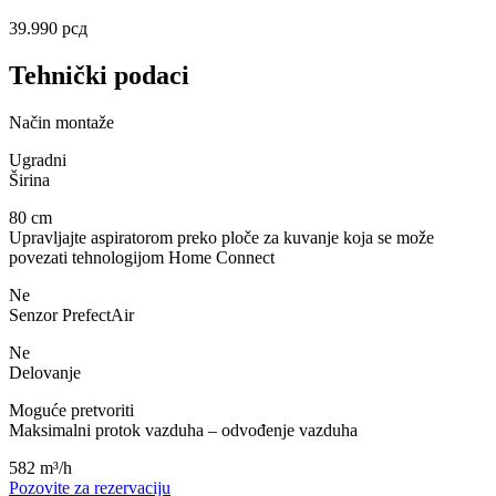
39.990
рсд
Tehnički podaci
Način montaže
Ugradni
Širina
80 cm
Upravljajte aspiratorom preko ploče za kuvanje koja se može
povezati tehnologijom Home Connect
Ne
Senzor PrefectAir
Ne
Delovanje
Moguće pretvoriti
Maksimalni protok vazduha – odvođenje vazduha
582 m³/h
Pozovite za rezervaciju