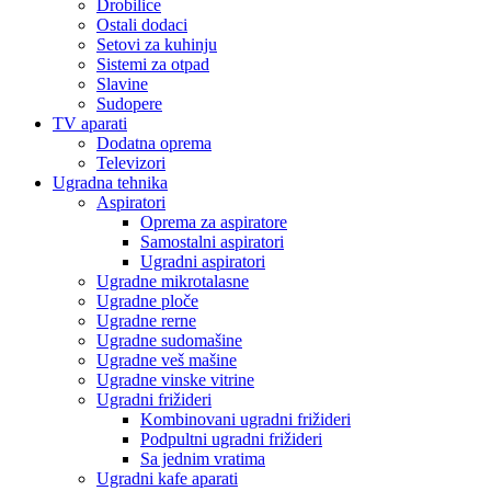
Drobilice
Ostali dodaci
Setovi za kuhinju
Sistemi za otpad
Slavine
Sudopere
TV aparati
Dodatna oprema
Televizori
Ugradna tehnika
Aspiratori
Oprema za aspiratore
Samostalni aspiratori
Ugradni aspiratori
Ugradne mikrotalasne
Ugradne ploče
Ugradne rerne
Ugradne sudomašine
Ugradne veš mašine
Ugradne vinske vitrine
Ugradni frižideri
Kombinovani ugradni frižideri
Podpultni ugradni frižideri
Sa jednim vratima
Ugradni kafe aparati