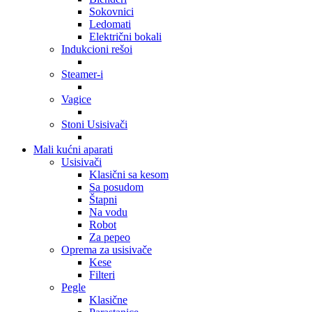
Sokovnici
Ledomati
Električni bokali
Indukcioni rešoi
Steamer-i
Vagice
Stoni Usisivači
Mali kućni aparati
Usisivači
Klasični sa kesom
Sa posudom
Štapni
Na vodu
Robot
Za pepeo
Oprema za usisivače
Kese
Filteri
Pegle
Klasične