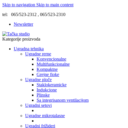
Skip to navigation
Skip to main content
tel: 065/523-2312 , 065/523-2310
Newsletter
Kategorije proizvoda
Ugradna tehnika
Ugradne rerne
Konvencionalne
Multifunkcionalne
Kompaktne
Grejne fioke
Ugradne ploče
Staklokeramicke
Indukcione
Plinske
Sa integrisanom ventilacijom
Ugradni setovi
Ugradne mikrotalasne
Ugradni frižideri