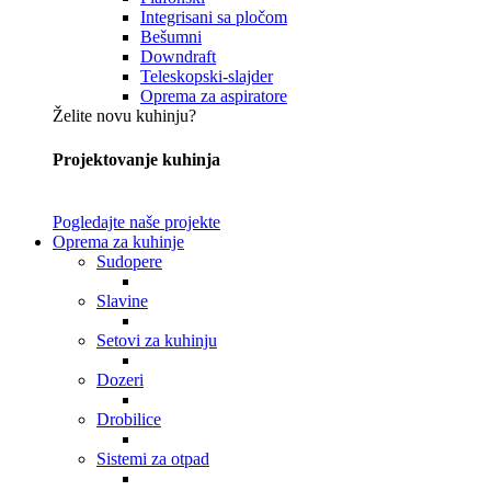
Integrisani sa pločom
Bešumni
Downdraft
Teleskopski-slajder
Oprema za aspiratore
Želite novu kuhinju?
Projektovanje kuhinja
Pogledajte naše projekte
Oprema za kuhinje
Sudopere
Slavine
Setovi za kuhinju
Dozeri
Drobilice
Sistemi za otpad