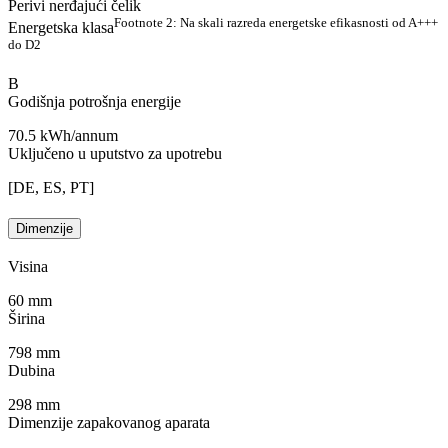
Perivi nerđajući čelik
Footnote 2: Na skali razreda energetske efikasnosti od A+++
Energetska klasa
do D
2
B
Godišnja potrošnja energije
70.5 kWh/annum
Uključeno u uputstvo za upotrebu
[DE, ES, PT]
Dimenzije
Visina
60 mm
Širina
798 mm
Dubina
298 mm
Dimenzije zapakovanog aparata