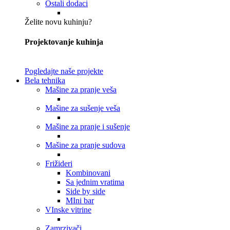
Ostali dodaci
Želite novu kuhinju?
Projektovanje kuhinja
Pogledajte naše projekte
Bela tehnika
Mašine za pranje veša
Mašine za sušenje veša
Mašine za pranje i sušenje
Mašine za pranje sudova
Frižideri
Kombinovani
Sa jednim vratima
Side by side
MIni bar
VInske vitrine
Zamrzivači