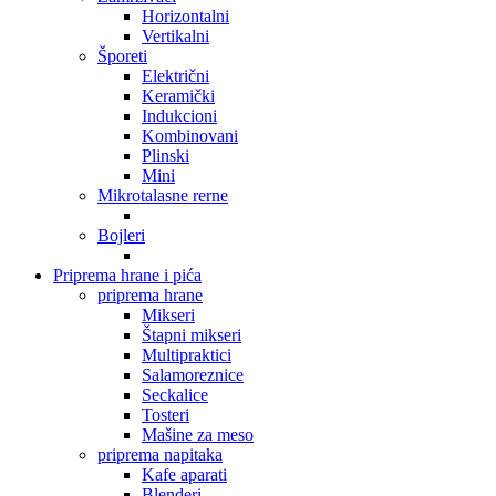
Horizontalni
Vertikalni
Šporeti
Električni
Keramički
Indukcioni
Kombinovani
Plinski
Mini
Mikrotalasne rerne
Bojleri
Priprema hrane i pića
priprema hrane
Mikseri
Štapni mikseri
Multipraktici
Salamoreznice
Seckalice
Tosteri
Mašine za meso
priprema napitaka
Kafe aparati
Blenderi