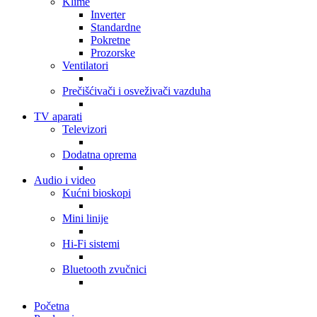
Klime
Inverter
Standardne
Pokretne
Prozorske
Ventilatori
Prečišćivači i osveživači vazduha
TV aparati
Televizori
Dodatna oprema
Audio i video
Kućni bioskopi
Mini linije
Hi-Fi sistemi
Bluetooth zvučnici
Početna