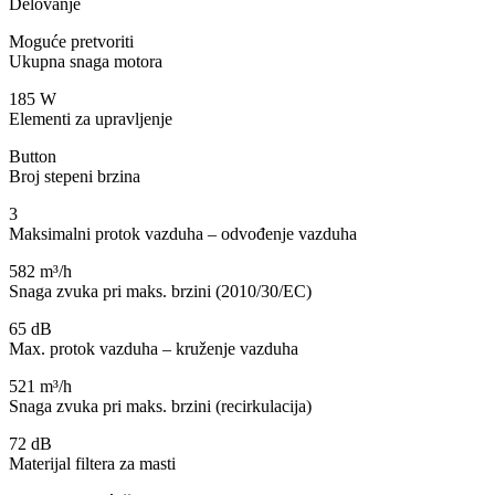
Delovanje
Moguće pretvoriti
Ukupna snaga motora
185 W
Elementi za upravljenje
Button
Broj stepeni brzina
3
Maksimalni protok vazduha – odvođenje vazduha
582 m³/h
Snaga zvuka pri maks. brzini (2010/30/EC)
65 dB
Max. protok vazduha – kruženje vazduha
521 m³/h
Snaga zvuka pri maks. brzini (recirkulacija)
72 dB
Materijal filtera za masti