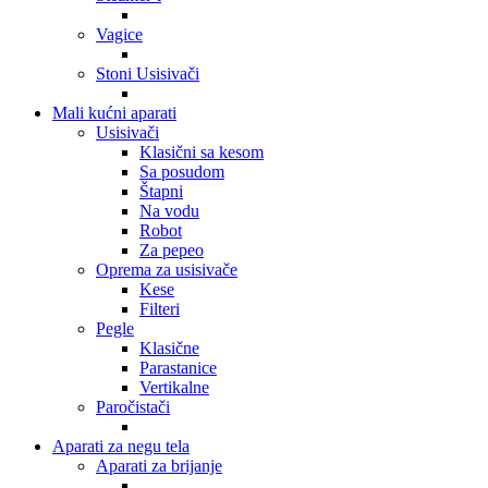
Vagice
Stoni Usisivači
Mali kućni aparati
Usisivači
Klasični sa kesom
Sa posudom
Štapni
Na vodu
Robot
Za pepeo
Oprema za usisivače
Kese
Filteri
Pegle
Klasične
Parastanice
Vertikalne
Paročistači
Aparati za negu tela
Aparati za brijanje