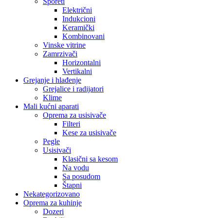
Šporeti
Električni
Indukcioni
Keramički
Kombinovani
Vinske vitrine
Zamrzivači
Horizontalni
Vertikalni
Grejanje i hlađenje
Grejalice i radijatori
Klime
Mali kućni aparati
Oprema za usisivače
Filteri
Kese za usisivače
Pegle
Usisivači
Klasični sa kesom
Na vodu
Sa posudom
Štapni
Nekategorizovano
Oprema za kuhinje
Dozeri