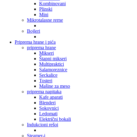
Kombinovani
Plinski
Mini
Mikrotalasne rerne
Bojleri
Priprema hrane i pića
priprema hrane
Mikseri
Štapni mikseri
Multipraktici
Salamoreznice
Seckalice
Tosteri
Mašine za meso
priprema napitaka
Kafe aparati
Blenderi
Sokovnici
Ledomati
Električni bokali
Indukcioni rešoi
Steamer-i