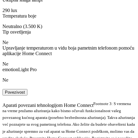
290 lux
Temperatura boje
Neutralno (3.500 K)
Tip osvetljenja
Ne
Upravljanje temperaturom u vidu boja pametnim telefonom pomoću
aplikacije Home Connect
Ne
emotionLight Pro
Ne
Povezivost
Footnote 3: S vremena
Aparati povezani tehnologijom Home Connect
na vreme pružamo ažuriranja kako bismo očuvali funkcionalnost vašeg
povezanog kućnog aparata (posebno bezbednosna ažuriranja). Takva ažuriranja
već poznajete sa svog pametnog telefona. Ako želite da budete obavešteni kada
je ažuriranje spremno za vaš aparat sa Home Connect podrškom, molimo vas da