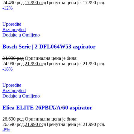
24.490 рсд.
17.990
рсд
Тренутна цена је: 17.990 рсд.
-12%
Uporedite
Brzi pregled
Dodajte u Omiljeno
Bosch Serie | 2 DFL064W53 aspirator
24.990
рсд
Оригинална цена је била:
24.990 рсд.
21.990
рсд
Тренутна цена је: 21.990 рсд.
-18%
Uporedite
Brzi pregled
Dodajte u Omiljeno
Elica ELITE 26PBIX/A/60 aspirator
26.690
рсд
Оригинална цена је била:
26.690 рсд.
21.990
рсд
Тренутна цена је: 21.990 рсд.
-8%