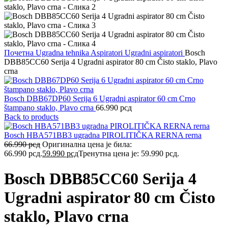
Почетна
Ugradna tehnika
Aspiratori
Ugradni aspiratori
Bosch
DBB85CC60 Serija 4 Ugradni aspirator 80 cm Čisto staklo, Plavo
crna
Bosch DBB67DP60 Serija 6 Ugradni aspirator 60 cm Crno
štampano staklo, Plavo crna
66.990
рсд
Back to products
Bosch HBA571BB3 ugradna PIROLITIČKA RERNA rerna
66.990
рсд
Оригинална цена је била:
66.990 рсд.
59.990
рсд
Тренутна цена је: 59.990 рсд.
Bosch DBB85CC60 Serija 4
Ugradni aspirator 80 cm Čisto
staklo, Plavo crna