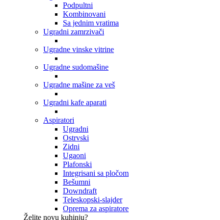
Podpultni
Kombinovani
Sa jednim vratima
Ugradni zamrzivači
Ugradne vinske vitrine
Ugradne sudomašine
Ugradne mašine za veš
Ugradni kafe aparati
Aspiratori
Ugradni
Ostrvski
Zidni
Ugaoni
Plafonski
Integrisani sa pločom
Bešumni
Downdraft
Teleskopski-slajder
Oprema za aspiratore
Želite novu kuhinju?