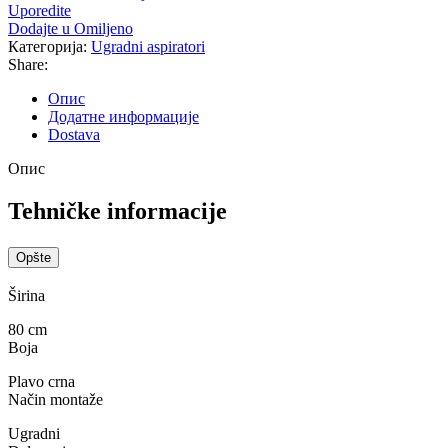
Uporedite
Dodajte u Omiljeno
Категорија:
Ugradni aspiratori
Share:
Опис
Додатне информације
Dostava
Опис
Tehničke informacije
Opšte
Širina
80 cm
Boja
Plavo crna
Način montaže
Ugradni