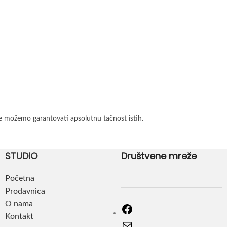
e možemo garantovati apsolutnu tačnost istih.
STUDIO
Društvene mreže
Početna
Prodavnica
O nama
Kontakt