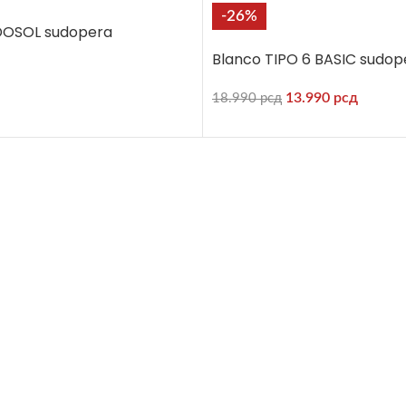
-26%
DOSOL sudopera
Blanco TIPO 6 BASIC sudop
13.990
рсд
18.990
рсд