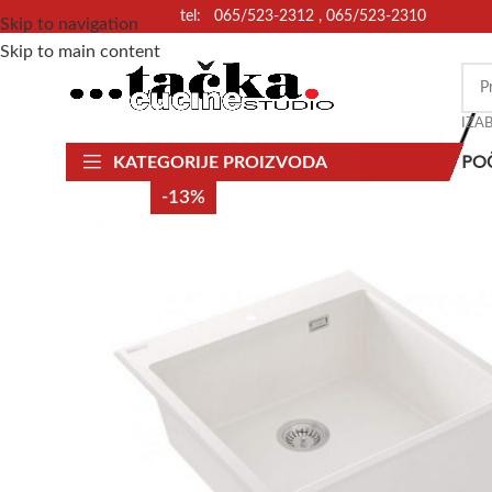
tel: 065/523-2312 , 065/523-2310
Skip to navigation
Skip to main content
IZA
PO
KATEGORIJE PROIZVODA
-13%