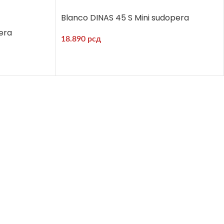
Blanco DINAS 45 S Mini sudopera
era
18.890
рсд