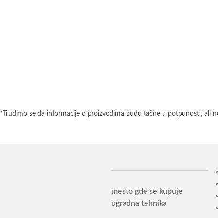
*Trudimo se da informacije o proizvodima budu tačne u potpunosti, ali n
mesto gde se kupuje
ugradna tehnika