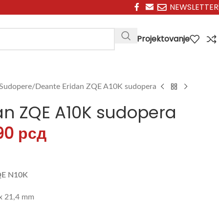
NEWSLETTER
Projektovanje
Sudopere
Deante Eridan ZQE A10K sudopera
an ZQE A10K sudopera
90
рсд
QE N10K
 x 21,4 mm