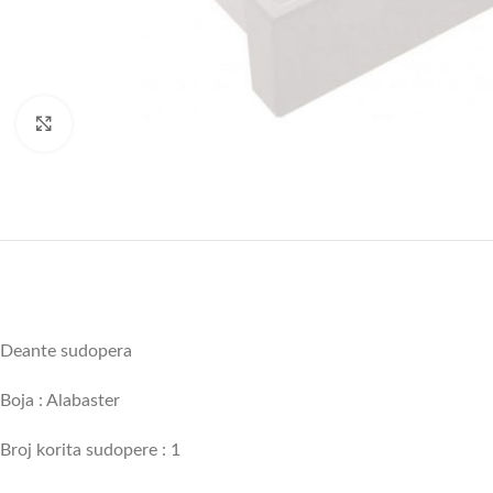
Uvećajte sliku
Deante sudopera
Boja : Alabaster
Broj korita sudopere : 1