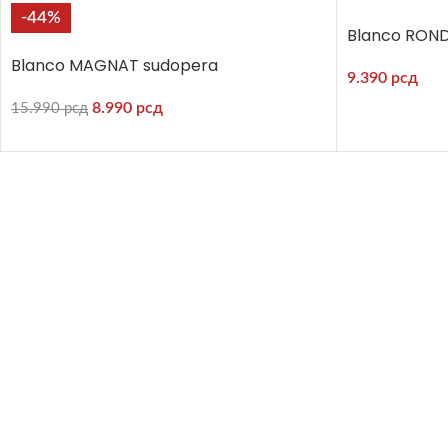
-44%
Blanco RON
Blanco MAGNAT sudopera
9.390
рсд
8.990
рсд
15.990
рсд