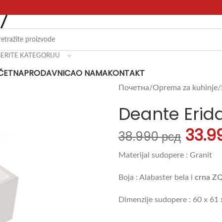
BERITE KATEGORIJU
ČETNA
PRODAVNICA
O NAMA
KONTAKT
Почетна
Oprema za kuhinje
Deante Erid
33.9
38.990
рсд
Materijal sudopere : Granit
Boja : Alabaster bela i
crna Z
Dimenzije sudopere : 60 x 61