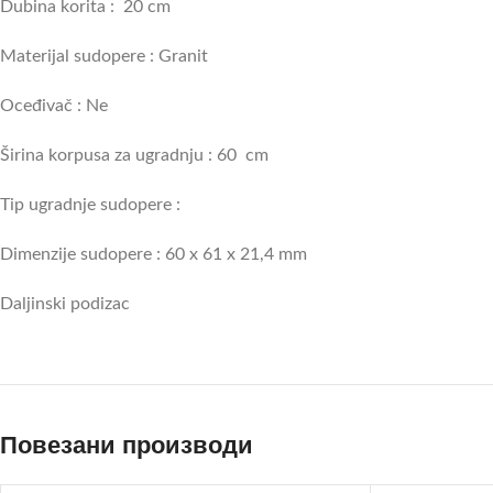
Dubina korita : 20 cm
Materijal sudopere : Granit
Oceđivač : Ne
Širina korpusa za ugradnju : 60 cm
Tip ugradnje sudopere :
Dimenzije sudopere : 60 x 61 x 21,4 mm
Daljinski podizac
Повезани производи