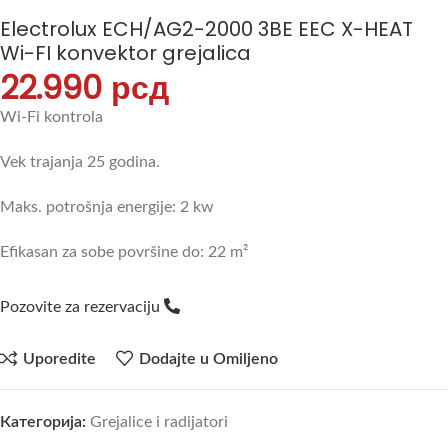
Electrolux ECH/AG2-2000 3BE EEC X-HEAT
Wi-FI konvektor grejalica
22.990
рсд
Wi-Fi kontrola
Vek trajanja 25 godina.
Maks. potrošnja energije: 2 kw
Efikasan za sobe površine do: 22 m²
Pozovite za rezervaciju
Uporedite
Dodajte u Omiljeno
Категорија:
Grejalice i radijatori