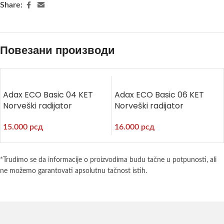
Share:
Повезани производи
Adax ECO Basic 04 KET
Adax ECO Basic 06 KET
Norveški radijator
Norveški radijator
15.000
рсд
16.000
рсд
*Trudimo se da informacije o proizvodima budu tačne u potpunosti, ali
ne možemo garantovati apsolutnu tačnost istih.