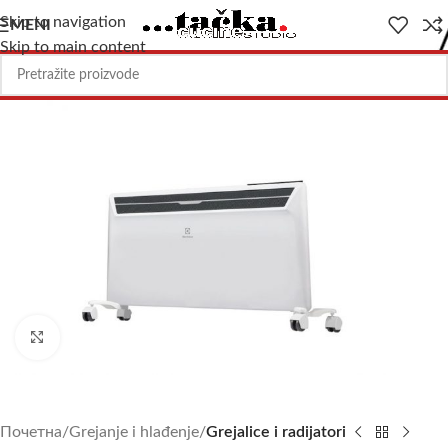
Skip to navigation
MENI
Skip to main content
Uvećajte sliku
Почетна
Grejanje i hlađenje
Grejalice i radijatori