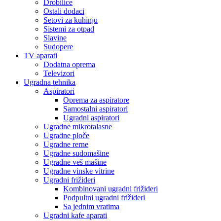
Drobilice
Ostali dodaci
Setovi za kuhinju
Sistemi za otpad
Slavine
Sudopere
TV aparati
Dodatna oprema
Televizori
Ugradna tehnika
Aspiratori
Oprema za aspiratore
Samostalni aspiratori
Ugradni aspiratori
Ugradne mikrotalasne
Ugradne ploče
Ugradne rerne
Ugradne sudomašine
Ugradne veš mašine
Ugradne vinske vitrine
Ugradni frižideri
Kombinovani ugradni frižideri
Podpultni ugradni frižideri
Sa jednim vratima
Ugradni kafe aparati