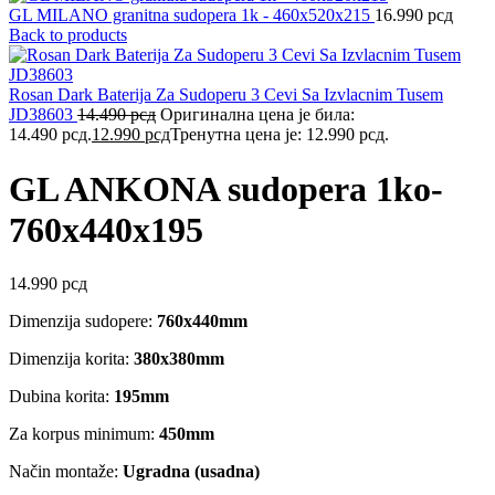
GL MILANO granitna sudopera 1k - 460x520x215
16.990
рсд
Back to products
Rosan Dark Baterija Za Sudoperu 3 Cevi Sa Izvlacnim Tusem
JD38603
14.490
рсд
Оригинална цена је била:
14.490 рсд.
12.990
рсд
Тренутна цена је: 12.990 рсд.
GL ANKONA sudopera 1ko-
760x440x195
14.990
рсд
Dimenzija sudopere:
760x440mm
Dimenzija korita:
380x380mm
Dubina korita:
195mm
Za korpus minimum:
450mm
Način montaže:
Ugradna
(usadna)