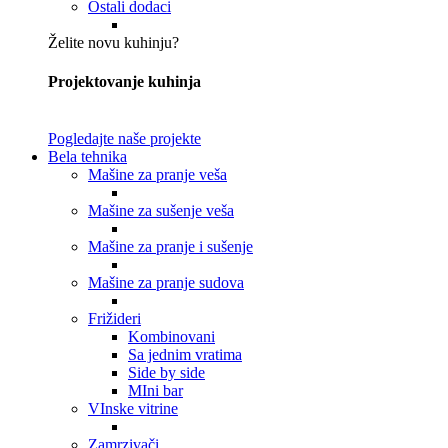
Ostali dodaci
Želite novu kuhinju?
Projektovanje kuhinja
Pogledajte naše projekte
Bela tehnika
Mašine za pranje veša
Mašine za sušenje veša
Mašine za pranje i sušenje
Mašine za pranje sudova
Frižideri
Kombinovani
Sa jednim vratima
Side by side
MIni bar
VInske vitrine
Zamrzivači