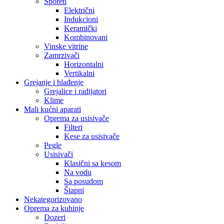
Šporeti
Električni
Indukcioni
Keramički
Kombinovani
Vinske vitrine
Zamrzivači
Horizontalni
Vertikalni
Grejanje i hlađenje
Grejalice i radijatori
Klime
Mali kućni aparati
Oprema za usisivače
Filteri
Kese za usisivače
Pegle
Usisivači
Klasični sa kesom
Na vodu
Sa posudom
Štapni
Nekategorizovano
Oprema za kuhinje
Dozeri