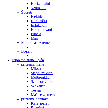
Horizontalni
Vertikalni
Šporeti
Električni
Keramički
Indukcioni
Kombinovani
Plinski
Mini
Mikrotalasne rerne
Bojleri
Priprema hrane i pića
priprema hrane
Mikseri
Štapni mikseri
Multipraktici
Salamoreznice
Seckalice
Tosteri
Mašine za meso
priprema napitaka
Kafe aparati
Blenderi