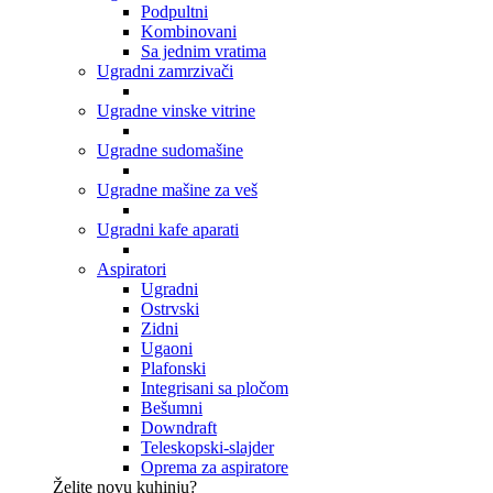
Podpultni
Kombinovani
Sa jednim vratima
Ugradni zamrzivači
Ugradne vinske vitrine
Ugradne sudomašine
Ugradne mašine za veš
Ugradni kafe aparati
Aspiratori
Ugradni
Ostrvski
Zidni
Ugaoni
Plafonski
Integrisani sa pločom
Bešumni
Downdraft
Teleskopski-slajder
Oprema za aspiratore
Želite novu kuhinju?