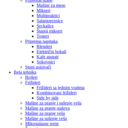
Priprema hrane
Mašine za meso
Mikseri
Multipraktici
Salamoreznice
Seckalice
Štapni mikseri
Tosteri
Priprema napitaka
Blenderi
Električni bokali
Kafe aparati
Sokovnici
Stoni usisivači
Bela tehnika
Bojleri
Frižideri
Frižideri sa jednim vratima
Kombinovani frižideri
Side by side
Mašine za pranje i sušenje veša
Mašine za pranje sudova
Mašine za pranje veša
Mašine za sušenje veša
Mikrotalasne rerne