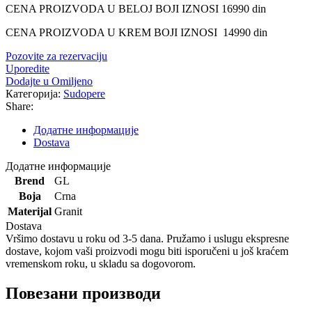
CENA PROIZVODA U BELOJ BOJI IZNOSI 16990 din
CENA PROIZVODA U KREM BOJI IZNOSI 14990 din
Pozovite za rezervaciju
Uporedite
Dodajte u Omiljeno
Категорија:
Sudopere
Share:
Додатне информације
Dostava
Додатне информације
Brend
GL
Boja
Crna
Materijal
Granit
Dostava
Vršimo dostavu u roku od 3-5 dana. Pružamo i uslugu ekspresne
dostave, kojom vaši proizvodi mogu biti isporučeni u još kraćem
vremenskom roku, u skladu sa dogovorom.
Повезани производи