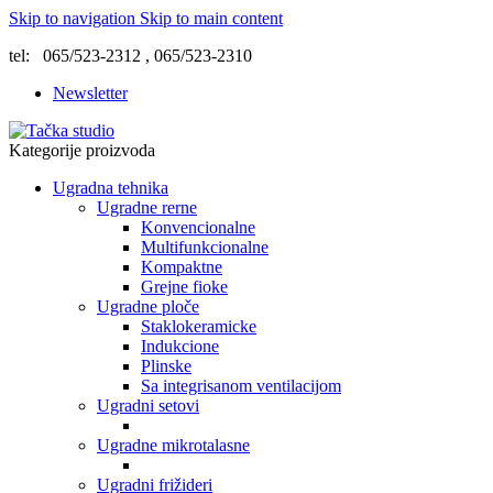
Skip to navigation
Skip to main content
tel: 065/523-2312 , 065/523-2310
Newsletter
Kategorije proizvoda
Ugradna tehnika
Ugradne rerne
Konvencionalne
Multifunkcionalne
Kompaktne
Grejne fioke
Ugradne ploče
Staklokeramicke
Indukcione
Plinske
Sa integrisanom ventilacijom
Ugradni setovi
Ugradne mikrotalasne
Ugradni frižideri