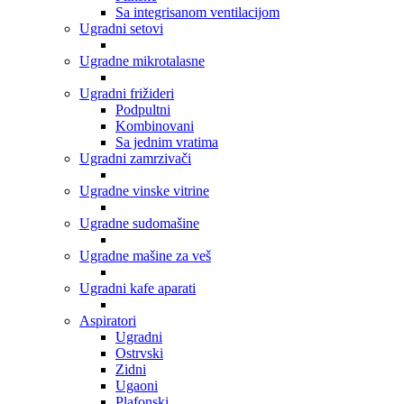
Sa integrisanom ventilacijom
Ugradni setovi
Ugradne mikrotalasne
Ugradni frižideri
Podpultni
Kombinovani
Sa jednim vratima
Ugradni zamrzivači
Ugradne vinske vitrine
Ugradne sudomašine
Ugradne mašine za veš
Ugradni kafe aparati
Aspiratori
Ugradni
Ostrvski
Zidni
Ugaoni
Plafonski