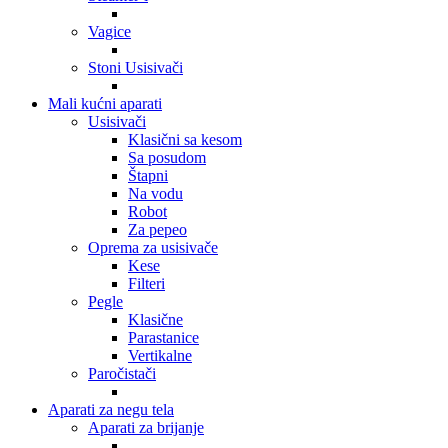
Vagice
Stoni Usisivači
Mali kućni aparati
Usisivači
Klasični sa kesom
Sa posudom
Štapni
Na vodu
Robot
Za pepeo
Oprema za usisivače
Kese
Filteri
Pegle
Klasične
Parastanice
Vertikalne
Paročistači
Aparati za negu tela
Aparati za brijanje