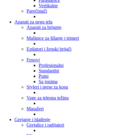
Parastanice
Vertikalne
Paročistači
Aparati za negu tela
Aparati za brijanje
Mašinice za šišanje i trimeri
Epilatori i ženski brijači
Fenovi
Profesionalni
Standardni
Putni
Sa jonima
Styleri i prese za kosu
Vage za telesnu težinu
Masažeri
Grejanje i hlađenje
Grejalice i radijatori