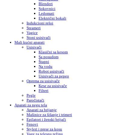
Blenderi
Sokovnici
Ledomati
Električni bokali
Indukcioni rešoi
Steameri
Vagice
Stoni usisivači
Mali kućni aparati
Usisivači
Klasični sa kesom
Sa posudom
Štapni
Na vodu
Robot usisivači
Usisivači za pepeo
Oprema za usisivače
Kese za usisivače
Filteri
Pegle
Paročistači
Aparati za negu tela
Aparati za brijanje
Mašinice za šišanje i trimeri
Epilatori i ženski brijači
Fenovi
Styleri i prese za kosu
Vage za telesnu težinu