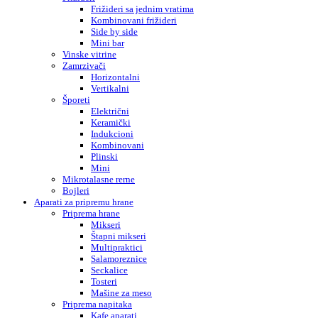
Frižideri sa jednim vratima
Kombinovani frižideri
Side by side
Mini bar
Vinske vitrine
Zamrzivači
Horizontalni
Vertikalni
Šporeti
Električni
Keramički
Indukcioni
Kombinovani
Plinski
Mini
Mikrotalasne rerne
Bojleri
Aparati za pripremu hrane
Priprema hrane
Mikseri
Štapni mikseri
Multipraktici
Salamoreznice
Seckalice
Tosteri
Mašine za meso
Priprema napitaka
Kafe aparati