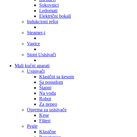
Sokovnici
Ledomati
Električni bokali
Indukcioni rešoi
Steamer-i
Vagice
Stoni Usisivači
Mali kućni aparati
Usisivači
Klasični sa kesom
Sa posudom
Štapni
Na vodu
Robot
Za pepeo
Oprema za usisivače
Kese
Filteri
Pegle
Klasične