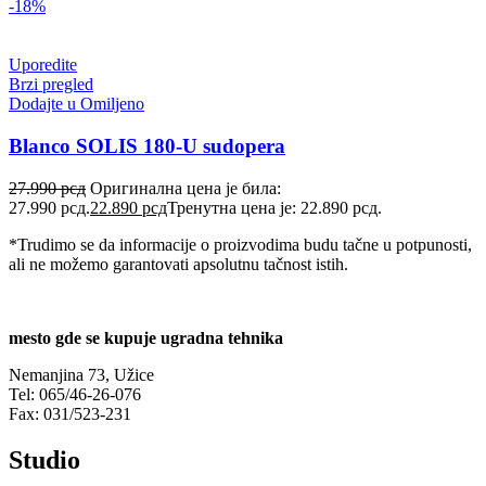
-18%
Uporedite
Brzi pregled
Dodajte u Omiljeno
Blanco SOLIS 180-U sudopera
27.990
рсд
Оригинална цена је била:
27.990 рсд.
22.890
рсд
Тренутна цена је: 22.890 рсд.
*Trudimo se da informacije o proizvodima budu tačne u potpunosti,
ali ne možemo garantovati apsolutnu tačnost istih.
mesto gde se kupuje ugradna tehnika
Nemanjina 73, Užice
Tel: 065/46-26-076
Fax: 031/523-231
Studio