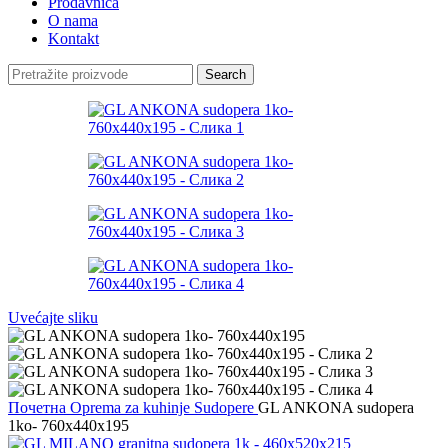
Prodavnica
O nama
Kontakt
Search
Uvećajte sliku
Почетна
Oprema za kuhinje
Sudopere
GL ANKONA sudopera
1ko- 760x440x195