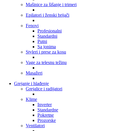
Mašinice za šišanje i trimeri
Epilatori i ženski brijači
Fenovi
Profesionalni
Standardni
Putni
Sa jonima
Styleri i prese za kosu
Vage za telesnu težinu
Masažeri
Grejanje i hlađenje
Grejalice i radijatori
Klime
Inverter
Standardne
Pokretne
Prozorske
Ventilatori