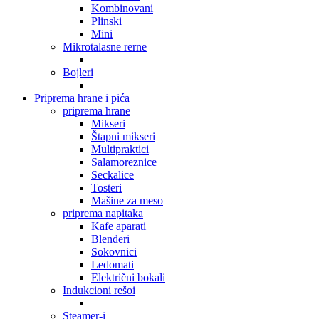
Kombinovani
Plinski
Mini
Mikrotalasne rerne
Bojleri
Priprema hrane i pića
priprema hrane
Mikseri
Štapni mikseri
Multipraktici
Salamoreznice
Seckalice
Tosteri
Mašine za meso
priprema napitaka
Kafe aparati
Blenderi
Sokovnici
Ledomati
Električni bokali
Indukcioni rešoi
Steamer-i