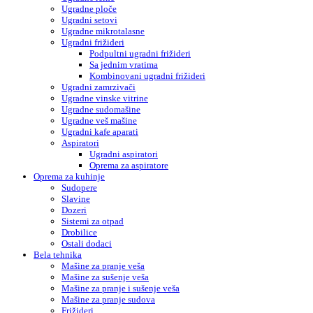
Ugradne ploče
Ugradni setovi
Ugradne mikrotalasne
Ugradni frižideri
Podpultni ugradni frižideri
Sa jednim vratima
Kombinovani ugradni frižideri
Ugradni zamrzivači
Ugradne vinske vitrine
Ugradne sudomašine
Ugradne veš mašine
Ugradni kafe aparati
Aspiratori
Ugradni aspiratori
Oprema za aspiratore
Oprema za kuhinje
Sudopere
Slavine
Dozeri
Sistemi za otpad
Drobilice
Ostali dodaci
Bela tehnika
Mašine za pranje veša
Mašine za sušenje veša
Mašine za pranje i sušenje veša
Mašine za pranje sudova
Frižideri