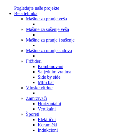
Pogledajte naše projekte
Bela tehnika
Mašine za pranje veša
Mašine za sušenje veša
Mašine za pranje i sušenje
Mašine za pranje sudova
Frižideri
Kombinovani
Sa jednim vratima
Side by side
MIni bar
VInske vitrine
Zamrzivači
Horizontalni
Vertikalni
Šporeti
Električni
Keramički
Indukcioni