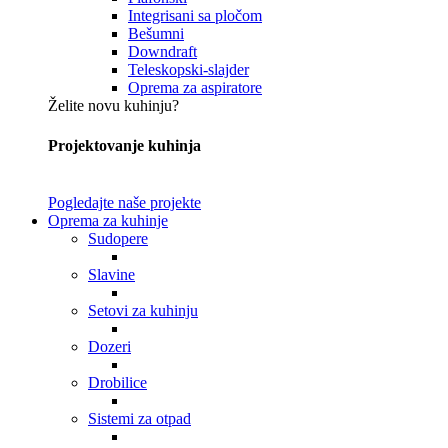
Integrisani sa pločom
Bešumni
Downdraft
Teleskopski-slajder
Oprema za aspiratore
Želite novu kuhinju?
Projektovanje kuhinja
Pogledajte naše projekte
Oprema za kuhinje
Sudopere
Slavine
Setovi za kuhinju
Dozeri
Drobilice
Sistemi za otpad