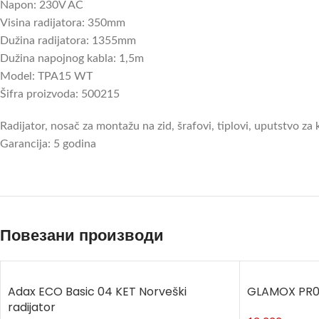
Napon: 230V AC
Visina radijatora: 350mm
Dužina radijatora: 1355mm
Dužina napojnog kabla: 1,5m
Model: TPA15 WT
Šifra proizvoda: 500215
Radijator, nosač za montažu na zid, šrafovi, tiplovi, uputstvo za
Garancija: 5 godina
Повезани производи
Adax ECO Basic 04 KET Norveški
GLAMOX PR06 
radijator