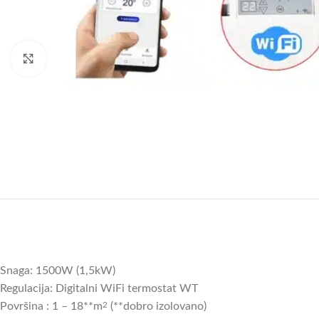
Uvećajte sliku
Snaga:
1500W (1,5kW)
Regulacija: Digitalni WiFi termostat WT
Površina : 1 – 18**m
2
(**dobro izolovano)