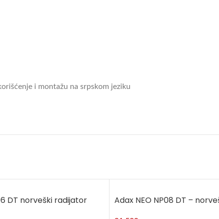
 korišćenje i montažu na srpskom jeziku
DT norveški radijator
Adax NEO NP08 DT – norvešk