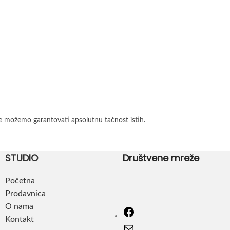
e možemo garantovati apsolutnu tačnost istih.
STUDIO
Društvene mreže
Početna
Prodavnica
O nama
Kontakt