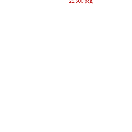
21.500
рсд