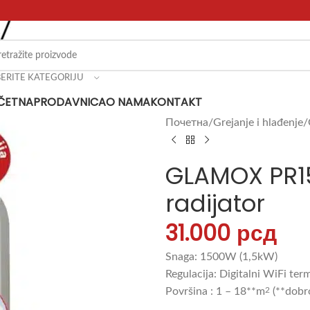
BERITE KATEGORIJU
ČETNA
PRODAVNICA
O NAMA
KONTAKT
Почетна
Grejanje i hlađenje
GLAMOX PR15
radijator
31.000
рсд
Snaga:
1500W (1,5kW)
Regulacija: Digitalni WiFi te
Površina : 1 – 18**m
2
(**dobr