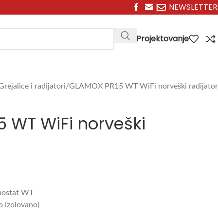
NEWSLETTER
Projektovanje
Grejalice i radijatori
GLAMOX PR15 WT WiFi norveški radijator
 WT WiFi norveški
rmostat WT
o iz
olovano)