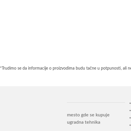
*Trudimo se da informacije o proizvodima budu tačne u potpunosti, ali n
mesto gde se kupuje
ugradna tehnika