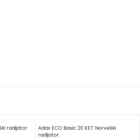
i radijator
Adax ECO Basic 20 KET Norveški
radijator