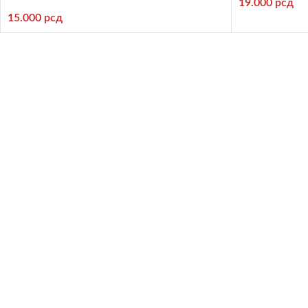
19.000
рсд
15.000
рсд