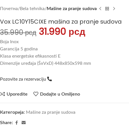
Почетна
Bela tehnika
Mašine za pranje sudova
Vox LC10Y15CIXE mašina za pranje sudova
31.990
рсд
35.990
рсд
Boja Inox
Garancija 5 godina
Klasa energetske efikasnosti E
Dimenzije uređaja (ŠxVxD) 448x850x598 mm
Pozovite za rezervaciju
Uporedite
Dodajte u Omiljeno
Категорија:
Mašine za pranje sudova
Share: