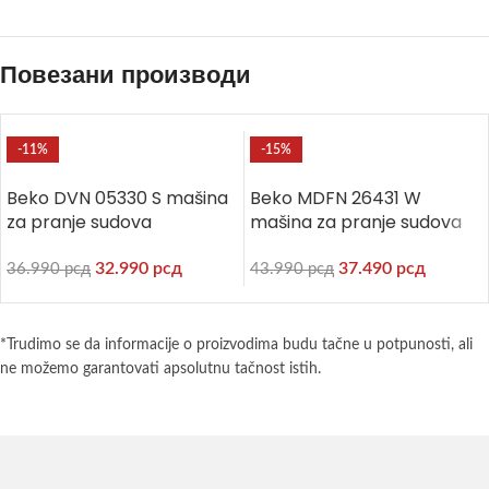
Повезани производи
-11%
-15%
Beko DVN 05330 S mašina
Beko MDFN 26431 W
za pranje sudova
mašina za pranje sudova
32.990
рсд
37.490
рсд
36.990
рсд
43.990
рсд
*Trudimo se da informacije o proizvodima budu tačne u potpunosti, ali
ne možemo garantovati apsolutnu tačnost istih.