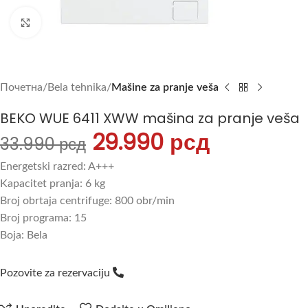
Uvećajte sliku
Почетна
Bela tehnika
Mašine za pranje veša
BEKO WUE 6411 XWW mašina za pranje veša
29.990
рсд
33.990
рсд
Energetski razred: A+++
Kapacitet pranja: 6 kg
Broj obrtaja centrifuge: 800 obr/min
Broj programa: 15
Boja: Bela
Pozovite za rezervaciju