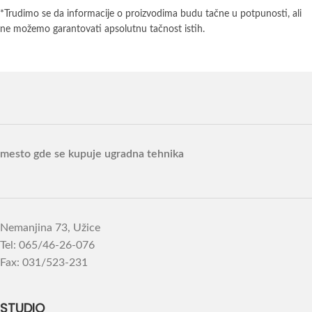
*Trudimo se da informacije o proizvodima budu tačne u potpunosti, ali
ne možemo garantovati apsolutnu tačnost istih.
mesto gde se kupuje ugradna tehnika
Nemanjina 73, Užice
Tel: 065/46-26-076
Fax: 031/523-231
STUDIO