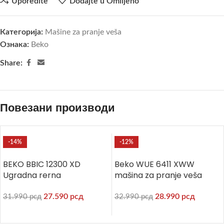
Uporedite
Dodajte u Omiljeno
Категорија:
Mašine za pranje veša
Ознака:
Beko
Share:
Повезани производи
-14%
-12%
BEKO BBIC 12300 XD
Beko WUE 6411 XWW
Ugradna rerna
mašina za pranje veša
27.590
рсд
28.990
рсд
31.990
рсд
32.990
рсд