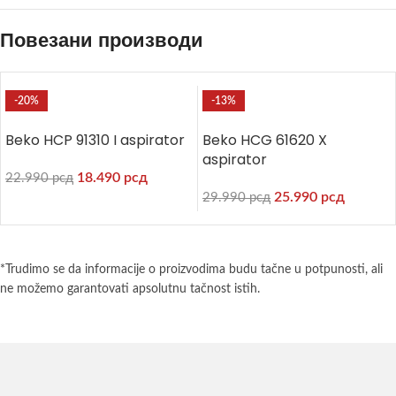
Повезани производи
-20%
-13%
Beko HCP 91310 I aspirator
Beko HCG 61620 X
aspirator
18.490
рсд
22.990
рсд
25.990
рсд
29.990
рсд
*Trudimo se da informacije o proizvodima budu tačne u potpunosti, ali
ne možemo garantovati apsolutnu tačnost istih.