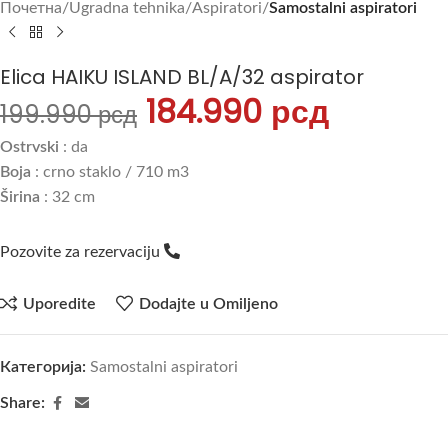
Почетна
Ugradna tehnika
Aspiratori
Samostalni aspiratori
Elica HAIKU ISLAND BL/A/32 aspirator
184.990
рсд
199.990
рсд
Ostrvski
: da
Boja
: crno staklo / 710 m3
Širina
: 32 cm
Pozovite za rezervaciju
Uporedite
Dodajte u Omiljeno
Категорија:
Samostalni aspiratori
Share: