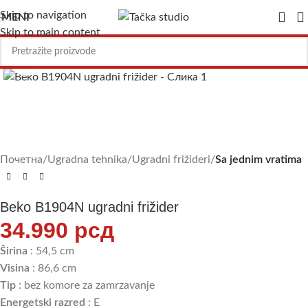
Skip to navigation
MENI
Skip to main content
Uvećajte sliku
Почетна
Ugradna tehnika
Ugradni frižideri
Sa jednim vratima
Beko B1904N ugradni frižider
34.990
рсд
Širina
: 54,5 cm
Visina
: 86,6 cm
Tip
: bez komore za zamrzavanje
Energetski razred
: E