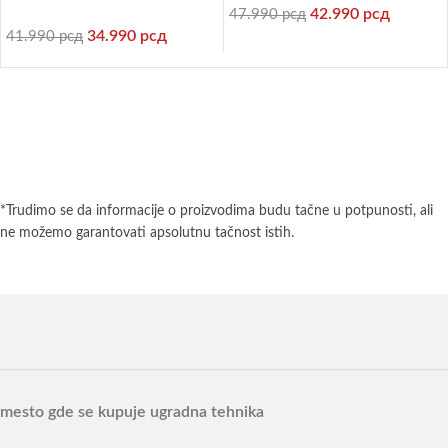
42.990
рсд
47.990
рсд
34.990
рсд
41.990
рсд
*Trudimo se da informacije o proizvodima budu tačne u potpunosti, ali
ne možemo garantovati apsolutnu tačnost istih.
mesto gde se kupuje ugradna tehnika