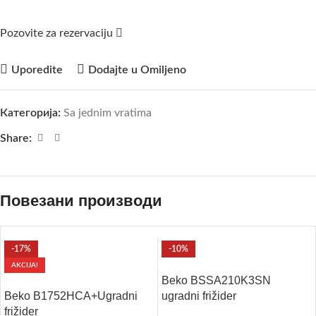
Pozovite za rezervaciju
Uporedite
Dodajte u Omiljeno
Категорија:
Sa jednim vratima
Share:
Повезани производи
-17%
-10%
AKCIJA!
Beko BSSA210K3SN
Beko B1752HCA+Ugradni
ugradni frižider
frižider