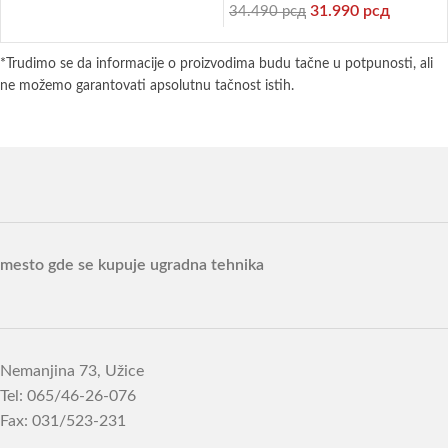
31.990
рсд
34.490
рсд
*Trudimo se da informacije o proizvodima budu tačne u potpunosti, ali
ne možemo garantovati apsolutnu tačnost istih.
mesto gde se kupuje ugradna tehnika
Nemanjina 73, Užice
Tel: 065/46-26-076
Fax: 031/523-231