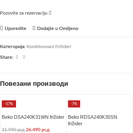
Pozovite za rezervaciju
Uporedite
Dodajte u Omiljeno
Категорија:
Kombinovani frižideri
Share:
Повезани производи
-17%
-7%
Beko DSA240K31WN frižider
Beko RDSA240K30SN
frižider
26.490
рсд
31.990
рсд