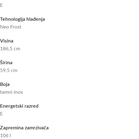
E
Tehnologija hlađenja
Neo Frost
Visina
186,5 cm
Širina
59,5 cm
Boja
tamni inox
Energetski razred
E
Zapremina zamrzivača
106 l