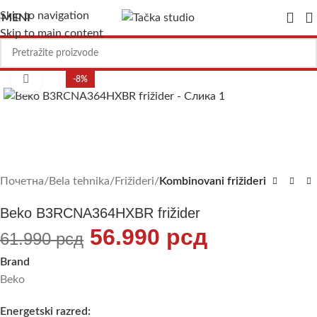
Skip to navigation
MENI
Skip to main content
Uvećajte sliku
-8%
Почетна
Bela tehnika
Frižideri
Kombinovani frižideri
Beko B3RCNA364HXBR frižider
56.990
рсд
61.990
рсд
Brand
Beko
Energetski razred: