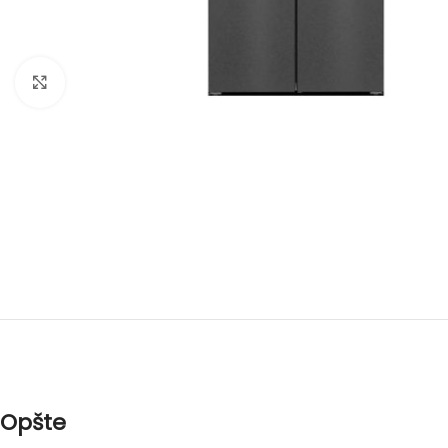
Uvećajte sliku
Opšte