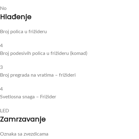
No
Hlađenje
Broj polica u frižideru
4
Broj podesivih polica u frižideru (komad)
3
Broj pregrada na vratima – frižideri
4
Svetlosna snaga – Frižider
LED
Zamrzavanje
Oznaka sa zvezdicama