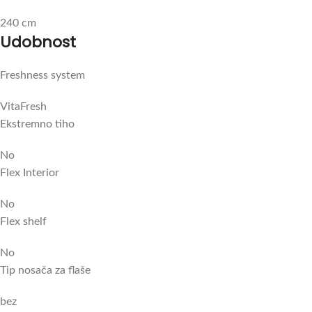
240 cm
Udobnost
Freshness system
VitaFresh
Ekstremno tiho
No
Flex Interior
No
Flex shelf
No
Tip nosača za flaše
bez