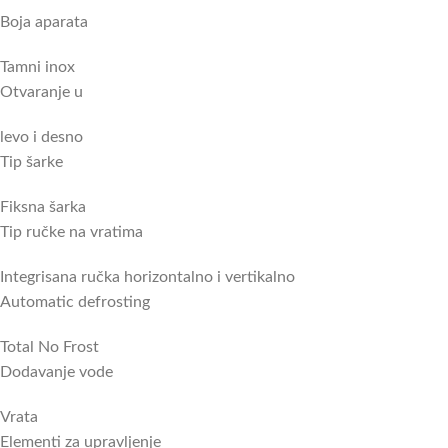
Boja aparata
Tamni inox
Otvaranje u
levo i desno
Tip šarke
Fiksna šarka
Tip ručke na vratima
Integrisana ručka horizontalno i vertikalno
Automatic defrosting
Total No Frost
Dodavanje vode
Vrata
Elementi za upravljenje