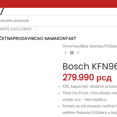
BERITE KATEGORIJU
ČETNA
PRODAVNICA
O NAMA
KONTAKT
Почетна
Bela tehnika
Frižide
Bosch KFN96A
279.990
рсд
XXL kapacitet: dodatni prosto
Total No Frost: više nikada ne
ostaje suv – bez kapljica.
Sistem za održavanje svežine 
velikim fiokama frižidera u k