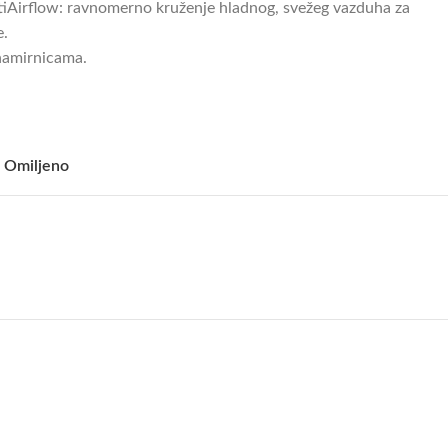
tiAirflow: ravnomerno kruženje hladnog, svežeg vazduha za
e.
namirnicama.
 Omiljeno