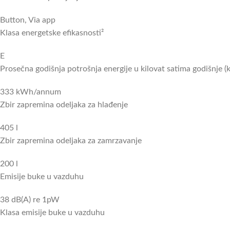
Button, Via app
Klasa energetske efikasnosti²
E
Prosečna godišnja potrošnja energije u kilovat satima godišnje 
333 kWh/annum
Zbir zapremina odeljaka za hlađenje
405 l
Zbir zapremina odeljaka za zamrzavanje
200 l
Emisije buke u vazduhu
38 dB(A) re 1pW
Klasa emisije buke u vazduhu