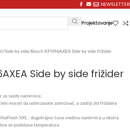
NEWSLETTER
Projektovanje
ri
Side by side
Bosch KFN96AXEA Side by side frižider
XEA Side by side frižider
r za sveže namirnice.
ćete morati da odmrzavate zamrzivač, a zadnji zid frižidera
VitaFresh XXL : dugotrajno čuva svežinu namirnica u ekstra
ojima se podešava temperatura