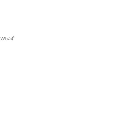
(kWh/a)³