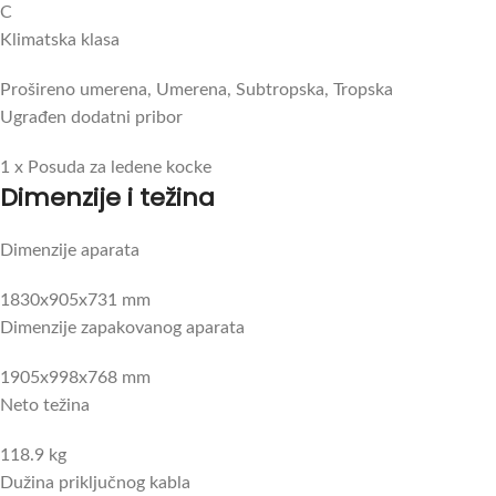
C
Klimatska klasa
Prošireno umerena, Umerena, Subtropska, Tropska
Ugrađen dodatni pribor
1 x Posuda za ledene kocke
Dimenzije i težina
Dimenzije aparata
1830x905x731 mm
Dimenzije zapakovanog aparata
1905x998x768 mm
Neto težina
118.9 kg
Dužina priključnog kabla