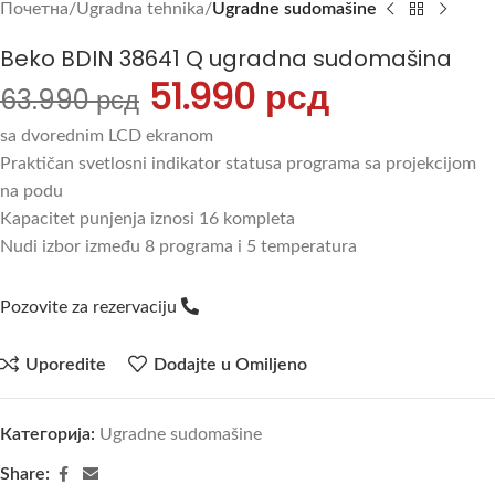
Почетна
Ugradna tehnika
Ugradne sudomašine
Beko BDIN 38641 Q ugradna sudomašina
51.990
рсд
63.990
рсд
sa dvorednim LCD ekranom
Praktičan svetlosni indikator statusa programa sa projekcijom
na podu
Kapacitet punjenja iznosi 16 kompleta
Nudi izbor između 8 programa i 5 temperatura
Pozovite za rezervaciju
Uporedite
Dodajte u Omiljeno
Категорија:
Ugradne sudomašine
Share: