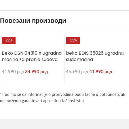
Повезани производи
-22%
-11%
Beko DSN 04310 X ugradna
beko BDIS 35026 ugradna
mašina za pranje sudova
sudomašina
34.990
рсд
41.990
рсд
44.990
рсд
46.990
рсд
*Trudimo se da informacije o proizvodima budu tačne u potpunosti, ali
ne možemo garantovati apsolutnu tačnost istih.