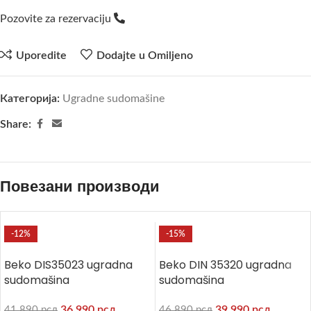
Pozovite za rezervaciju
Uporedite
Dodajte u Omiljeno
Категорија:
Ugradne sudomašine
Share:
Повезани производи
-12%
-15%
Beko DIS35023 ugradna
Beko DIN 35320 ugradna
sudomašina
sudomašina
36.990
рсд
39.990
рсд
41.890
рсд
46.890
рсд