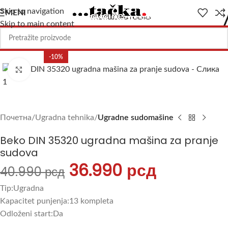
Skip to navigation
MENI
Skip to main content
-10%
Uvećajte sliku
Почетна
Ugradna tehnika
Ugradne sudomašine
Beko DIN 35320 ugradna mašina za pranje
sudova
36.990
рсд
40.990
рсд
Tip:Ugradna
Kapacitet punjenja:13 kompleta
Odloženi start:Da