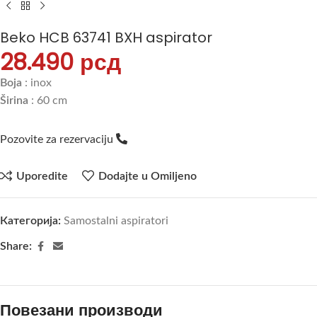
Beko HCB 63741 BXH aspirator
28.490
рсд
Boja
: inox
Širina
: 60 cm
Pozovite za rezervaciju
Uporedite
Dodajte u Omiljeno
Категорија:
Samostalni aspiratori
Share:
Повезани производи