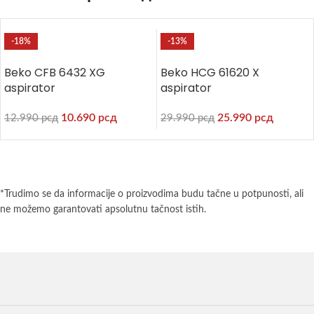
-18%
-13%
Beko CFB 6432 XG
Beko HCG 61620 X
aspirator
aspirator
10.690
рсд
25.990
рсд
12.990
рсд
29.990
рсд
*Trudimo se da informacije o proizvodima budu tačne u potpunosti, ali
ne možemo garantovati apsolutnu tačnost istih.