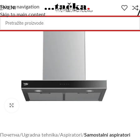
Skip to navigation
MENI
Skip to main content
Uvećajte sliku
Почетна
Ugradna tehnika
Aspiratori
Samostalni aspiratori