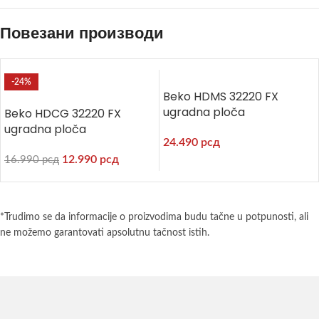
Повезани производи
-24%
Beko HDMS 32220 FX
ugradna ploča
Beko HDCG 32220 FX
ugradna ploča
24.490
рсд
12.990
рсд
16.990
рсд
*Trudimo se da informacije o proizvodima budu tačne u potpunosti, ali
ne možemo garantovati apsolutnu tačnost istih.