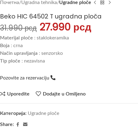
Почетна
Ugradna tehnika
Ugradne ploče
Beko HIC 64502 T ugradna ploča
27.990
рсд
31.990
рсд
Materijal ploče
: staklokeramika
Boja
: crna
Način upravljanja
: senzorsko
Tip ploče
: nezavisna
Pozovite za rezervaciju
Uporedite
Dodajte u Omiljeno
Категорија:
Ugradne ploče
Share: