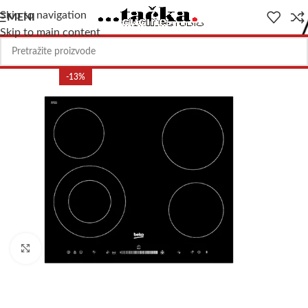
Skip to navigation
MENI
Skip to main content
-13%
Uvećajte sliku