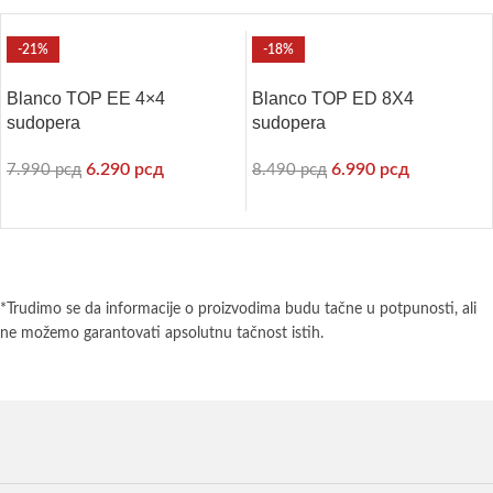
-21%
-18%
Blanco TOP EE 4×4
Blanco TOP ED 8X4
sudopera
sudopera
6.290
рсд
6.990
рсд
7.990
рсд
8.490
рсд
*Trudimo se da informacije o proizvodima budu tačne u potpunosti, ali
ne možemo garantovati apsolutnu tačnost istih.