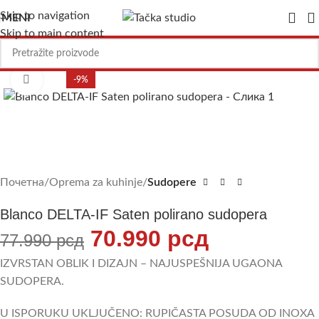
Skip to navigation
MENI
Skip to main content
Uvećajte sliku
-9%
Почетна
Oprema za kuhinje
Sudopere
Blanco DELTA-IF Saten polirano sudopera
70.990
рсд
77.990
рсд
IZVRSTAN OBLIK I DIZAJN – NAJUSPEŠNIJA UGAONA
SUDOPERA.
U ISPORUKU UKLJUČENO: RUPIČASTA POSUDA OD INOXA