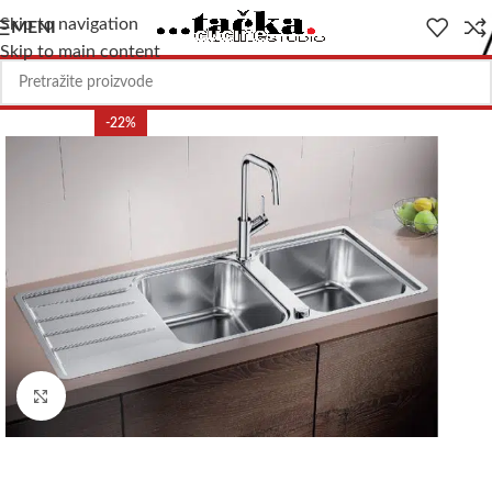
Skip to navigation
MENI
Skip to main content
-22%
Uvećajte sliku