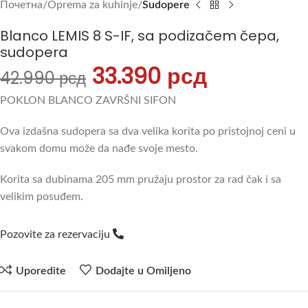
Почетна
Oprema za kuhinje
Sudopere
Blanco LEMIS 8 S-IF, sa podizačem čepa,
sudopera
33.390
рсд
42.990
рсд
POKLON BLANCO ZAVRŠNI SIFON
Ova izdašna sudopera sa dva velika korita po pristojnoj ceni u
svakom domu može da nađe svoje mesto.
Korita sa dubinama 205 mm pružaju prostor za rad čak i sa
velikim posuđem.
Pozovite za rezervaciju
Uporedite
Dodajte u Omiljeno