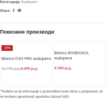
Категорија:
Sudopere
Share:
Повезани производи
-19%
Blanco RONDOSOL
sudopera
Blanco FLEX PRO sudopera
9.390
рсд
8.490
рсд
10.490
рсд
*Trudimo se da informacije o proizvodima budu tačne u potpunosti, ali
ne možemo garantovati apsolutnu tačnost istih.