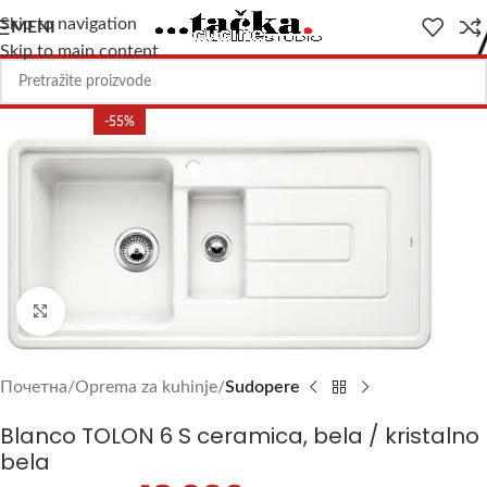
Skip to navigation
MENI
Skip to main content
-55%
Uvećajte sliku
Почетна
Oprema za kuhinje
Sudopere
Blanco TOLON 6 S ceramica, bela / kristalno
bela