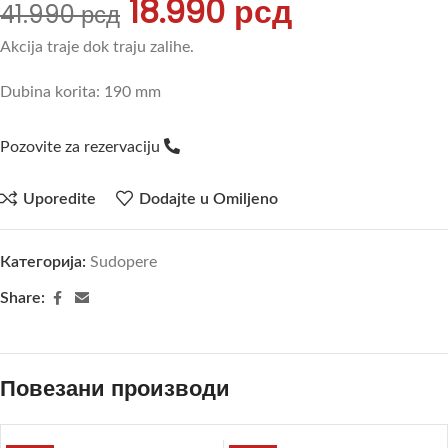
18.990
рсд
41.990
рсд
Akcija traje dok traju zalihe.
Dubina korita: 190 mm
Pozovite za rezervaciju
Uporedite
Dodajte u Omiljeno
Категорија:
Sudopere
Share:
Повезани производи