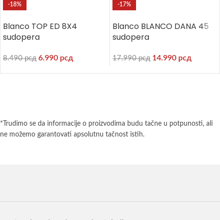
-18%
-17%
Blanco TOP ED 8X4
Blanco BLANCO DANA 45
sudopera
sudopera
6.990
рсд
14.990
рсд
8.490
рсд
17.990
рсд
*Trudimo se da informacije o proizvodima budu tačne u potpunosti, ali
ne možemo garantovati apsolutnu tačnost istih.