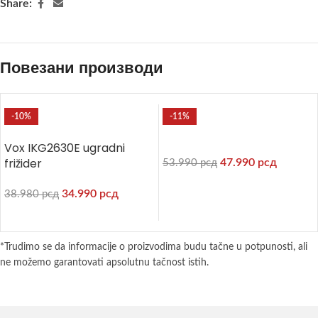
Share:
Повезани производи
-10%
-11%
Vox IKG2630E ugradni
frižider
47.990
рсд
53.990
рсд
34.990
рсд
38.980
рсд
*Trudimo se da informacije o proizvodima budu tačne u potpunosti, ali
ne možemo garantovati apsolutnu tačnost istih.