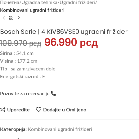
Почетна
Ugradna tehnika
Ugradni frižideri
Kombinovani ugradni frižideri
Bosch Serie | 4 KIV86VSE0 ugradni frižider
96.990
рсд
109.970
рсд
Širina
: 54,1 cm
Visina
: 177,2 cm
Tip
: sa zamrzivacem dole
Energetski razred
: E
Pozovite za rezervaciju
Uporedite
Dodajte u Omiljeno
Категорија:
Kombinovani ugradni frižideri