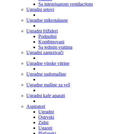
Sa integrisanom ventilacijom
Ugradni setovi
Ugradne mikrotalasne
Ugradni frižideri
Podpultni
Kombinovani
Sa jednim vratima
Ugradni zamrzivači
Ugradne vinske vitrine
Ugradne sudomašine
Ugradne mašine za veš
Ugradni kafe aparati
Aspiratori
Ugradni
Ostrvski
Zidni
Ugaoni
Plafonski