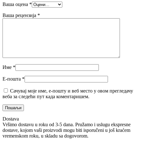
Ваша оцена
*
Ваша рецензија
*
Име
*
Е-пошта
*
Сачувај моје име, е-пошту и веб место у овом прегледачу
веба за следећи пут када коментаришем.
Dostava
Vršimo dostavu u roku od 3-5 dana. Pružamo i uslugu ekspresne
dostave, kojom vaši proizvodi mogu biti isporučeni u još kraćem
vremenskom roku, u skladu sa dogovorom.