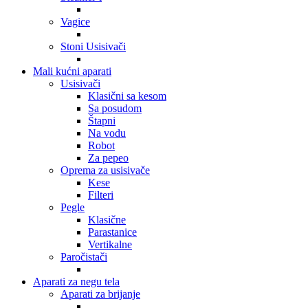
Vagice
Stoni Usisivači
Mali kućni aparati
Usisivači
Klasični sa kesom
Sa posudom
Štapni
Na vodu
Robot
Za pepeo
Oprema za usisivače
Kese
Filteri
Pegle
Klasične
Parastanice
Vertikalne
Paročistači
Aparati za negu tela
Aparati za brijanje