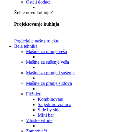
Ostali dodaci
Želite novu kuhinju?
Projektovanje kuhinja
Pogledajte naše projekte
Bela tehnika
Mašine za pranje veša
Mašine za sušenje veša
Mašine za pranje i sušenje
Mašine za pranje sudova
Frižideri
Kombinovani
Sa jednim vratima
Side by side
MIni bar
VInske vitrine
Zamrzivači