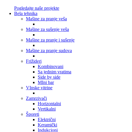
Pogledajte naše projekte
Bela tehnika
Mašine za pranje veša
Mašine za sušenje veša
Mašine za pranje i sušenje
Mašine za pranje sudova
Frižideri
Kombinovani
Sa jednim vratima
Side by side
MIni bar
VInske vitrine
Zamrzivači
Horizontalni
Vertikalni
Šporeti
Električni
Keramički
Indukcioni