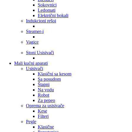
Sokovnici
Ledomati
Električni bokali
Indukcioni rešoi
Steamer-i
Vagice
Stoni Usisivači
Mali kućni aparati
Usisivači
Klasični sa kesom
Sa posudom
Štapni
Na vodu
Robot
Za pepeo
Oprema za usisivače
Kese
Filteri
Pegle
Klasične