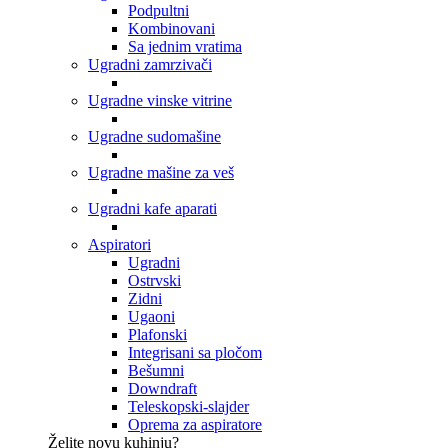
Podpultni
Kombinovani
Sa jednim vratima
Ugradni zamrzivači
Ugradne vinske vitrine
Ugradne sudomašine
Ugradne mašine za veš
Ugradni kafe aparati
Aspiratori
Ugradni
Ostrvski
Zidni
Ugaoni
Plafonski
Integrisani sa pločom
Bešumni
Downdraft
Teleskopski-slajder
Oprema za aspiratore
Želite novu kuhinju?