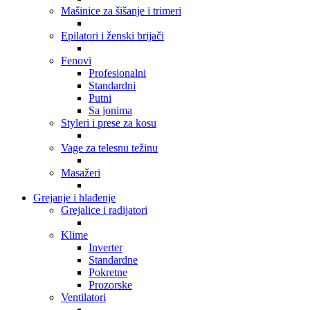
Mašinice za šišanje i trimeri
Epilatori i ženski brijači
Fenovi
Profesionalni
Standardni
Putni
Sa jonima
Styleri i prese za kosu
Vage za telesnu težinu
Masažeri
Grejanje i hlađenje
Grejalice i radijatori
Klime
Inverter
Standardne
Pokretne
Prozorske
Ventilatori