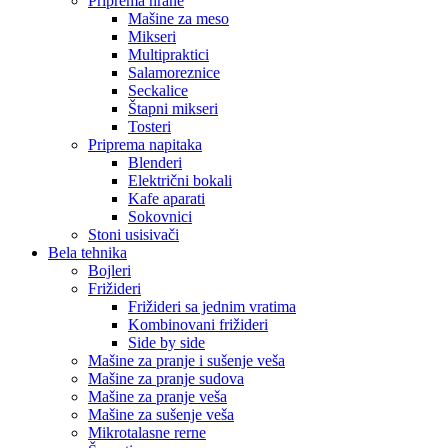
Priprema hrane
Mašine za meso
Mikseri
Multipraktici
Salamoreznice
Seckalice
Štapni mikseri
Tosteri
Priprema napitaka
Blenderi
Električni bokali
Kafe aparati
Sokovnici
Stoni usisivači
Bela tehnika
Bojleri
Frižideri
Frižideri sa jednim vratima
Kombinovani frižideri
Side by side
Mašine za pranje i sušenje veša
Mašine za pranje sudova
Mašine za pranje veša
Mašine za sušenje veša
Mikrotalasne rerne