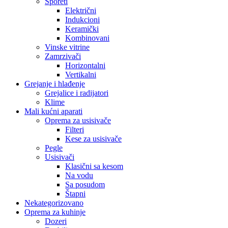
Šporeti
Električni
Indukcioni
Keramički
Kombinovani
Vinske vitrine
Zamrzivači
Horizontalni
Vertikalni
Grejanje i hlađenje
Grejalice i radijatori
Klime
Mali kućni aparati
Oprema za usisivače
Filteri
Kese za usisivače
Pegle
Usisivači
Klasični sa kesom
Na vodu
Sa posudom
Štapni
Nekategorizovano
Oprema za kuhinje
Dozeri