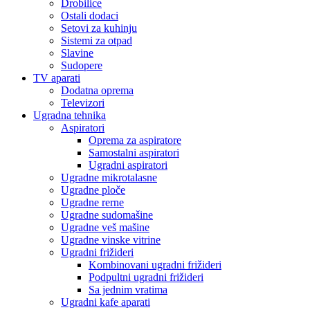
Drobilice
Ostali dodaci
Setovi za kuhinju
Sistemi za otpad
Slavine
Sudopere
TV aparati
Dodatna oprema
Televizori
Ugradna tehnika
Aspiratori
Oprema za aspiratore
Samostalni aspiratori
Ugradni aspiratori
Ugradne mikrotalasne
Ugradne ploče
Ugradne rerne
Ugradne sudomašine
Ugradne veš mašine
Ugradne vinske vitrine
Ugradni frižideri
Kombinovani ugradni frižideri
Podpultni ugradni frižideri
Sa jednim vratima
Ugradni kafe aparati