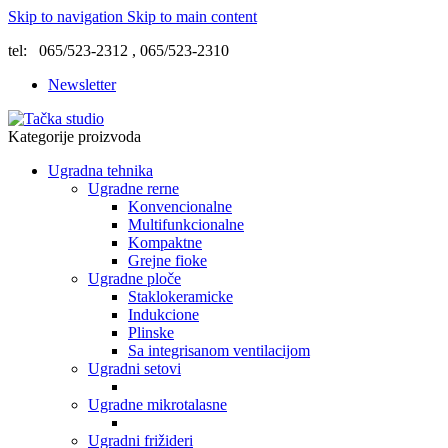
Skip to navigation
Skip to main content
tel: 065/523-2312 , 065/523-2310
Newsletter
Kategorije proizvoda
Ugradna tehnika
Ugradne rerne
Konvencionalne
Multifunkcionalne
Kompaktne
Grejne fioke
Ugradne ploče
Staklokeramicke
Indukcione
Plinske
Sa integrisanom ventilacijom
Ugradni setovi
Ugradne mikrotalasne
Ugradni frižideri