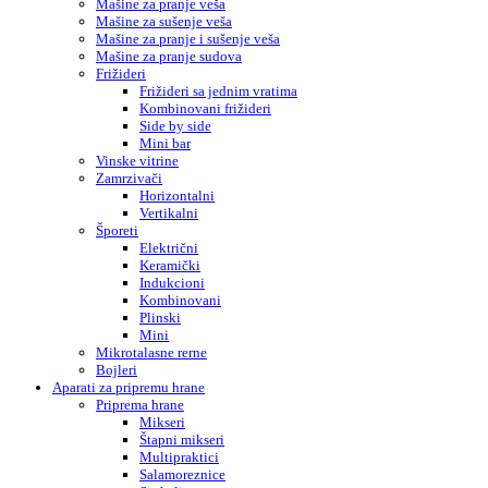
Mašine za pranje veša
Mašine za sušenje veša
Mašine za pranje i sušenje veša
Mašine za pranje sudova
Frižideri
Frižideri sa jednim vratima
Kombinovani frižideri
Side by side
Mini bar
Vinske vitrine
Zamrzivači
Horizontalni
Vertikalni
Šporeti
Električni
Keramički
Indukcioni
Kombinovani
Plinski
Mini
Mikrotalasne rerne
Bojleri
Aparati za pripremu hrane
Priprema hrane
Mikseri
Štapni mikseri
Multipraktici
Salamoreznice