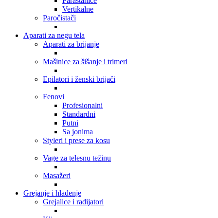
Parastanice
Vertikalne
Paročistači
Aparati za negu tela
Aparati za brijanje
Mašinice za šišanje i trimeri
Epilatori i ženski brijači
Fenovi
Profesionalni
Standardni
Putni
Sa jonima
Styleri i prese za kosu
Vage za telesnu težinu
Masažeri
Grejanje i hlađenje
Grejalice i radijatori