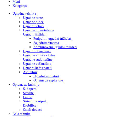
Meni
Kategorije
Ugradna tehnika
Ugradne rerne
Ugradne ploče
Ugradni setovi
Ugradne mikrotalasne
Ugradni frižideri
Podpultni ugradni frižideri
Sa jednim vratima
Kombinovani ugradni frižideri
Ugradni zamrzivači
Ugradne vinske vitrine
Ugradne sudomašine
Ugradne veš mašine
Ugradni kafe aparati
Aspiratori
Ugradni aspiratori
Oprema za aspiratore
Oprema za kuhinje
Sudopere
Slavine
Dozeri
Sistemi za otpad
Drobilice
Ostali dodaci
Bela tehnika