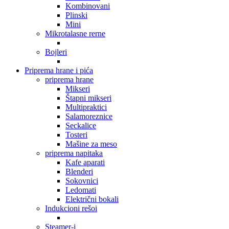
Kombinovani
Plinski
Mini
Mikrotalasne rerne
Bojleri
Priprema hrane i pića
priprema hrane
Mikseri
Štapni mikseri
Multipraktici
Salamoreznice
Seckalice
Tosteri
Mašine za meso
priprema napitaka
Kafe aparati
Blenderi
Sokovnici
Ledomati
Električni bokali
Indukcioni rešoi
Steamer-i