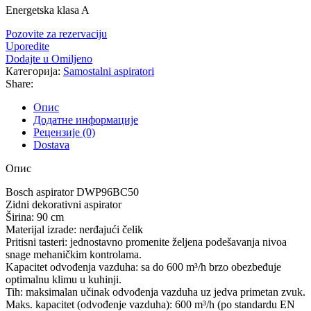
Energetska klasa
A
Pozovite za rezervaciju
Uporedite
Dodajte u Omiljeno
Категорија:
Samostalni aspiratori
Share:
Опис
Додатне информације
Рецензије (0)
Dostava
Опис
Bosch aspirator DWP96BC50
Zidni dekorativni aspirator
Širina: 90 cm
Materijal izrade: nerđajući čelik
Pritisni tasteri: jednostavno promenite željena podešavanja nivoa
snage mehaničkim kontrolama.
Kapacitet odvođenja vazduha: sa do 600 m³/h brzo obezbeđuje
optimalnu klimu u kuhinji.
Tih: maksimalan učinak odvođenja vazduha uz jedva primetan zvuk.
Maks. kapacitet (odvođenje vazduha): 600 m³/h (po standardu EN