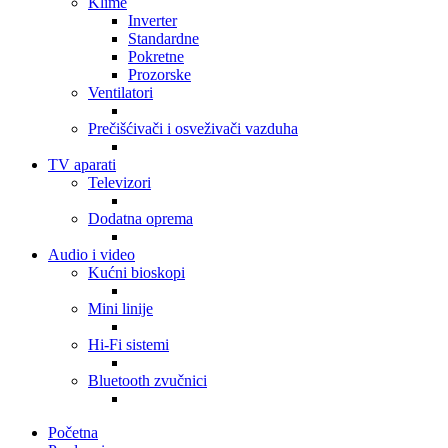
Klime
Inverter
Standardne
Pokretne
Prozorske
Ventilatori
Prečišćivači i osveživači vazduha
TV aparati
Televizori
Dodatna oprema
Audio i video
Kućni bioskopi
Mini linije
Hi-Fi sistemi
Bluetooth zvučnici
Početna