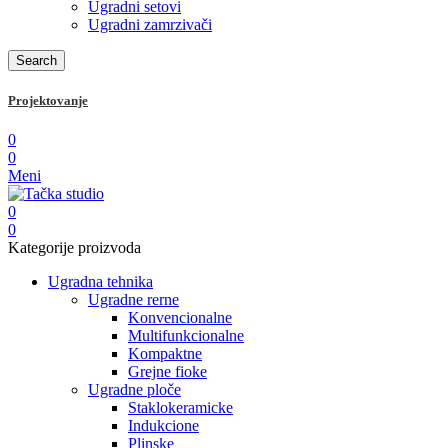
Ugradni setovi
Ugradni zamrzivači
Search
Projektovanje
0
0
Meni
0
0
Kategorije proizvoda
Ugradna tehnika
Ugradne rerne
Konvencionalne
Multifunkcionalne
Kompaktne
Grejne fioke
Ugradne ploče
Staklokeramicke
Indukcione
Plinske