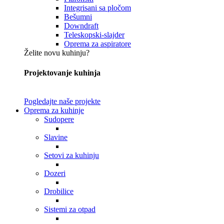
Integrisani sa pločom
Bešumni
Downdraft
Teleskopski-slajder
Oprema za aspiratore
Želite novu kuhinju?
Projektovanje kuhinja
Pogledajte naše projekte
Oprema za kuhinje
Sudopere
Slavine
Setovi za kuhinju
Dozeri
Drobilice
Sistemi za otpad