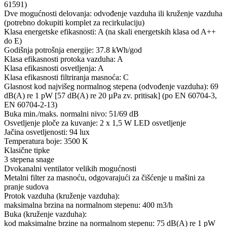
61591)
Dve mogućnosti delovanja: odvođenje vazduha ili kruženje vazduha
(potrebno dokupiti komplet za recirkulaciju)
Klasa energetske efikasnosti: A (na skali energetskih klasa od A++
do E)
Godišnja potrošnja energije: 37.8 kWh/god
Klasa efikasnosti protoka vazduha: A
Klasa efikasnosti osvetljenja: A
Klasa efikasnosti filtriranja masnoća: C
Glasnost kod najvišeg normalnog stepena (odvođenje vazduha): 69
dB(A) re 1 pW [57 dB(A) re 20 µPa zv. pritisak] (po EN 60704-3,
EN 60704-2-13)
Buka min./maks. normalni nivo: 51/69 dB
Osvetljenje ploče za kuvanje: 2 x 1,5 W LED osvetljenje
Jačina osvetljenosti: 94 lux
Temperatura boje: 3500 K
Klasične tipke
3 stepena snage
Dvokanalni ventilator velikih mogućnosti
Metalni filter za masnoću, odgovarajući za čišćenje u mašini za
pranje sudova
Protok vazduha (kruženje vazduha):
maksimalna brzina na normalnom stepenu: 400 m3/h
Buka (kruženje vazduha):
kod maksimalne brzine na normalnom stepenu: 75 dB(A) re 1 pW