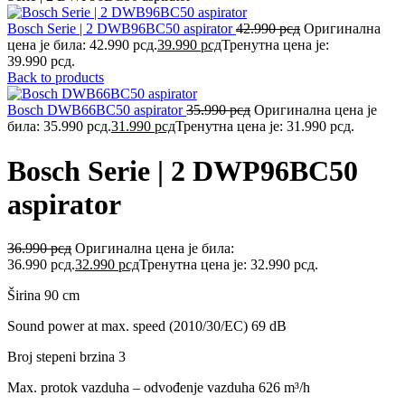
Bosch Serie | 2 DWB96BC50 aspirator
42.990
рсд
Оригинална
цена је била: 42.990 рсд.
39.990
рсд
Тренутна цена је:
39.990 рсд.
Back to products
Bosch DWB66BC50 aspirator
35.990
рсд
Оригинална цена је
била: 35.990 рсд.
31.990
рсд
Тренутна цена је: 31.990 рсд.
Bosch Serie | 2 DWP96BC50
aspirator
36.990
рсд
Оригинална цена је била:
36.990 рсд.
32.990
рсд
Тренутна цена је: 32.990 рсд.
Širina
90 cm
Sound power at max. speed (2010/30/EC)
69 dB
Broj stepeni brzina
3
Max. protok vazduha – odvođenje vazduha
626 m³/h