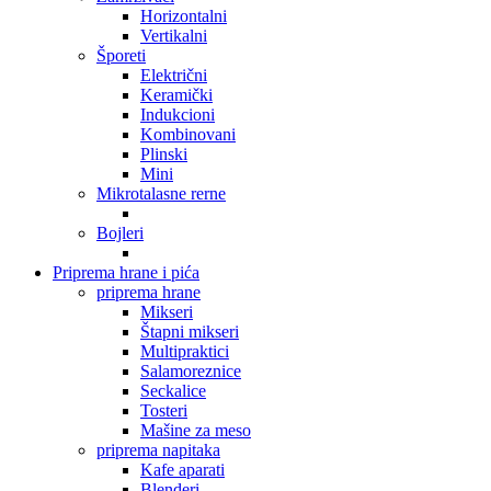
Horizontalni
Vertikalni
Šporeti
Električni
Keramički
Indukcioni
Kombinovani
Plinski
Mini
Mikrotalasne rerne
Bojleri
Priprema hrane i pića
priprema hrane
Mikseri
Štapni mikseri
Multipraktici
Salamoreznice
Seckalice
Tosteri
Mašine za meso
priprema napitaka
Kafe aparati
Blenderi