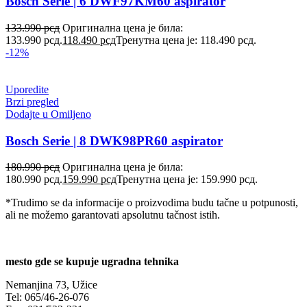
Bosch Serie | 6 DWF97KM60 aspirator
133.990
рсд
Оригинална цена је била:
133.990 рсд.
118.490
рсд
Тренутна цена је: 118.490 рсд.
-12%
Uporedite
Brzi pregled
Dodajte u Omiljeno
Bosch Serie | 8 DWK98PR60 aspirator
180.990
рсд
Оригинална цена је била:
180.990 рсд.
159.990
рсд
Тренутна цена је: 159.990 рсд.
*Trudimo se da informacije o proizvodima budu tačne u potpunosti,
ali ne možemo garantovati apsolutnu tačnost istih.
mesto gde se kupuje ugradna tehnika
Nemanjina 73, Užice
Tel: 065/46-26-076