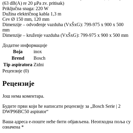
(63 dB(A) re 20 µPa zv. pritisak)
Priključna snaga: 220 W
Dužina električnog kabla 1,3 m
Cev Ø 150 mm, 120 mm
Dimenzije – odvođenje vazduha (VxŠxG): 799-975 x 900 x 500
mm
Dimenzije – kruženje vazduha (VxŠxG): 799-975 x 900 x 500 mm
Додатне информације
Boja
inox
Brend
Bosch
Tip aspiratora
Zidni
Рецензије (0)
Рецензије
Још нема коментара.
Будите први који ће написати рецензију за „Bosch Serie | 2
DWP96BC50 aspirator“
Ваша адреса е-поште неће бити објављена.
Неопходна поља су
означена
*