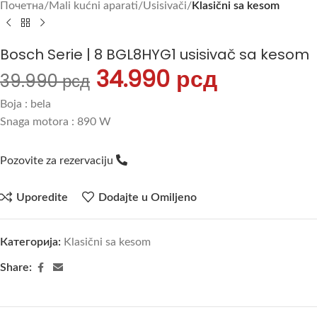
Почетна
Mali kućni aparati
Usisivači
Klasični sa kesom
Bosch Serie | 8 BGL8HYG1 usisivač sa kesom
34.990
рсд
39.990
рсд
Boja : bela
Snaga motora : 890 W
Pozovite za rezervaciju
Uporedite
Dodajte u Omiljeno
Категорија:
Klasični sa kesom
Share: