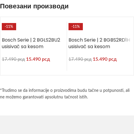
Повезани производи
-11%
-11%
Bosch Serie | 2 BGLS2BU2
Bosch Serie | 2 BGBS2RD1H
usisivač sa kesom
usisivač sa kesom
15.490
рсд
15.490
рсд
17.490
рсд
17.490
рсд
*Trudimo se da informacije o proizvodima budu tačne u potpunosti, ali
ne možemo garantovati apsolutnu tačnost istih.