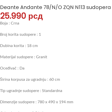
Deante Andante 78/N/O ZQN N113 sudopera
25.990
рсд
Boja : Crna
Broj korita sudopere : 1
Dubina korita : 18 cm
Materijal sudopere : Granit
Oceđivač : Da
Širina korpusa za ugradnju : 60 cm
Tip ugradnje sudopere : Standardna
Dimenzije sudopere : 780 x 490 x 194 mm