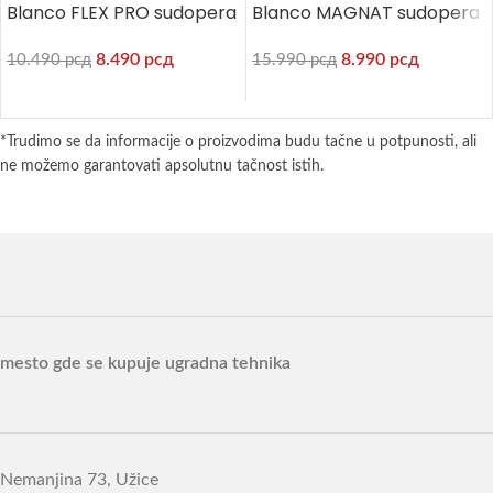
Blanco FLEX PRO sudopera
Blanco MAGNAT sudopera
8.490
рсд
8.990
рсд
10.490
рсд
15.990
рсд
*Trudimo se da informacije o proizvodima budu tačne u potpunosti, ali
ne možemo garantovati apsolutnu tačnost istih.
mesto gde se kupuje ugradna tehnika
Nemanjina 73, Užice