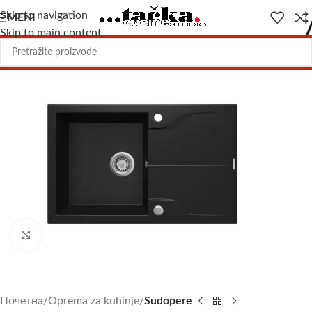
Skip to navigation
MENI
Skip to main content
Uvećajte sliku
Почетна
Oprema za kuhinje
Sudopere