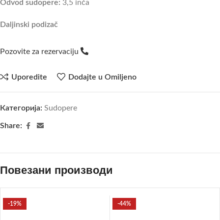
Odvod sudopere:
3,5 inča
Daljinski podizač
Pozovite za rezervaciju
Uporedite
Dodajte u Omiljeno
Категорија:
Sudopere
Share:
Повезани производи
-19%
-44%