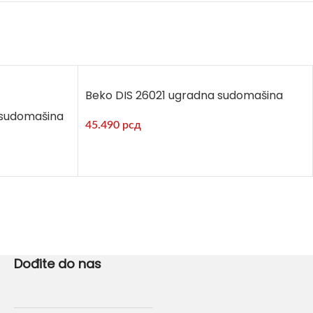
Beko DIS 26021 ugradna sudomašina
 sudomašina
45.490
рсд
Dođite do nas