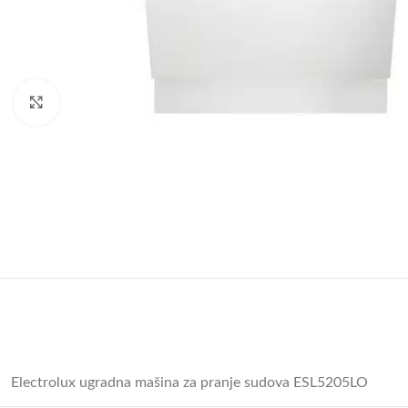
Uvećajte sliku
Electrolux ugradna mašina za pranje sudova ESL5205LO