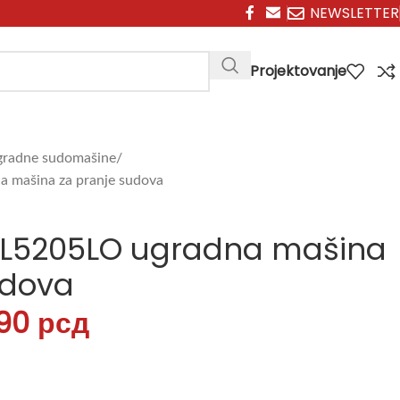
NEWSLETTER
Projektovanje
radne sudomašine
a mašina za pranje sudova
ESL5205LO ugradna mašina
udova
990
рсд