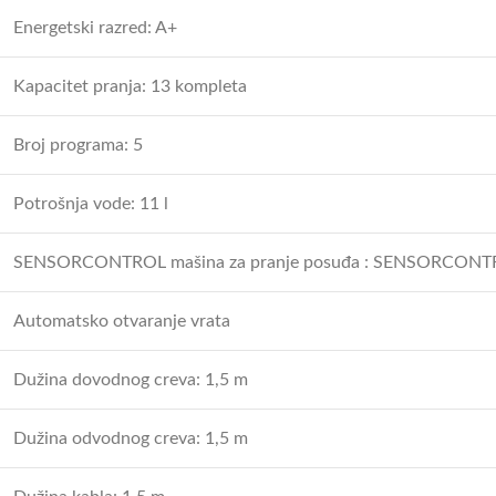
Energetski razred: A+
Kapacitet pranja: 13 kompleta
Broj programa: 5
Potrošnja vode: 11 l
SENSORCONTROL mašina za pranje posuđa : SENSORCONTROL det
Automatsko otvaranje vrata
Dužina dovodnog creva: 1,5 m
Dužina odvodnog creva: 1,5 m