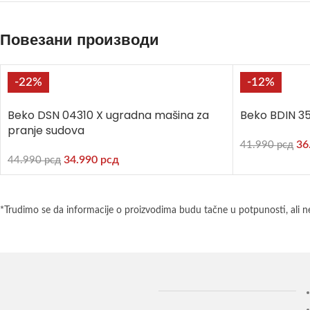
Повезани производи
-22%
-12%
Beko DSN 04310 X ugradna mašina za
Beko BDIN 3
pranje sudova
36
41.990
рсд
34.990
рсд
44.990
рсд
*Trudimo se da informacije o proizvodima budu tačne u potpunosti, ali n