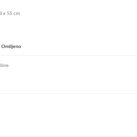
,8 x 55 cm
 Omiljeno
šine