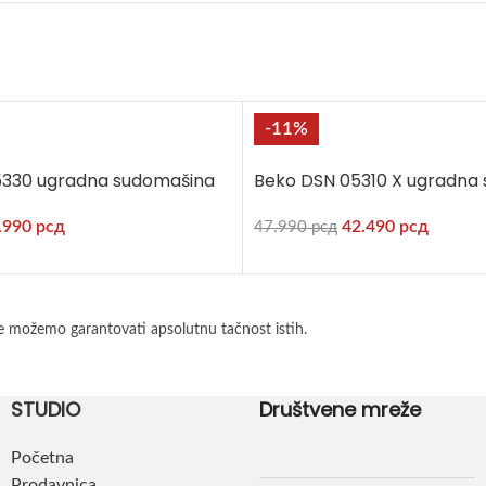
-11%
5330 ugradna sudomašina
Beko DSN 05310 X ugradna
.990
рсд
42.490
рсд
47.990
рсд
e možemo garantovati apsolutnu tačnost istih.
STUDIO
Društvene mreže
Početna
Prodavnica