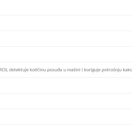
ektuje količinu posuđa u mašini i koriguje potrošnju kako el