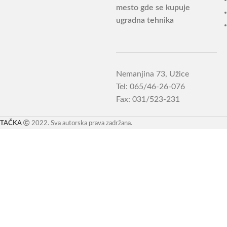
mesto gde se kupuje
ugradna tehnika
Nemanjina 73, Užice
Tel: 065/46-26-076
Fax: 031/523-231
TAČKA
2022. Sva autorska prava zadržana.