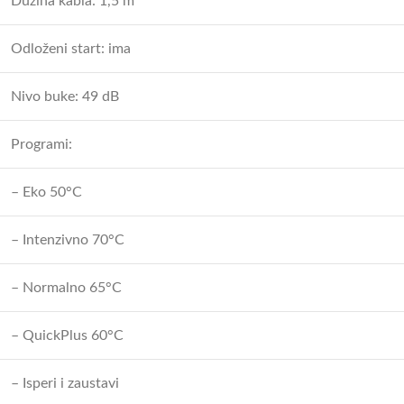
Dužina kabla: 1,5 m
Odloženi start: ima
Nivo buke: 49 dB
Programi:
– Eko 50°C
– Intenzivno 70°C
– Normalno 65°C
– QuickPlus 60°C
– Isperi i zaustavi