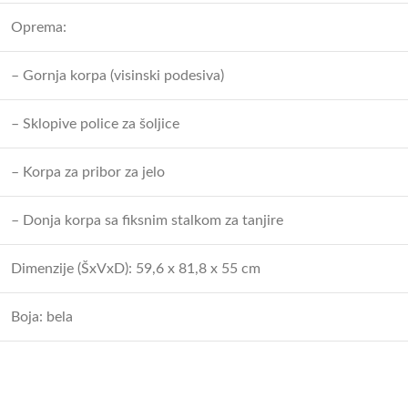
Oprema:
– Gornja korpa (visinski podesiva)
– Sklopive police za šoljice
– Korpa za pribor za jelo
– Donja korpa sa fiksnim stalkom za tanjire
Dimenzije (ŠxVxD): 59,6 x 81,8 x 55 cm
Boja: bela