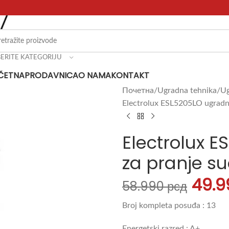
BERITE KATEGORIJU
ČETNA
PRODAVNICA
O NAMA
KONTAKT
Почетна
Ugradna tehnika
Ug
Electrolux ESL5205LO ugradn
Electrolux 
za pranje s
49.
58.990
рсд
Broj kompleta posuđa : 13
Energetski razred : A+