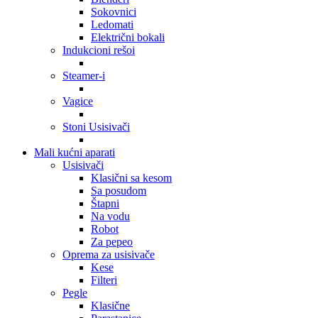
Sokovnici
Ledomati
Električni bokali
Indukcioni rešoi
Steamer-i
Vagice
Stoni Usisivači
Mali kućni aparati
Usisivači
Klasični sa kesom
Sa posudom
Štapni
Na vodu
Robot
Za pepeo
Oprema za usisivače
Kese
Filteri
Pegle
Klasične