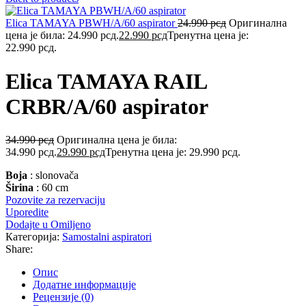
Elica TAMAYA PBWH/A/60 aspirator
24.990
рсд
Оригинална
цена је била: 24.990 рсд.
22.990
рсд
Тренутна цена је:
22.990 рсд.
Elica TAMAYA RAIL
CRBR/A/60 aspirator
34.990
рсд
Оригинална цена је била:
34.990 рсд.
29.990
рсд
Тренутна цена је: 29.990 рсд.
Boja
: slonovača
Širina
: 60 cm
Pozovite za rezervaciju
Uporedite
Dodajte u Omiljeno
Категорија:
Samostalni aspiratori
Share:
Опис
Додатне информације
Рецензије (0)