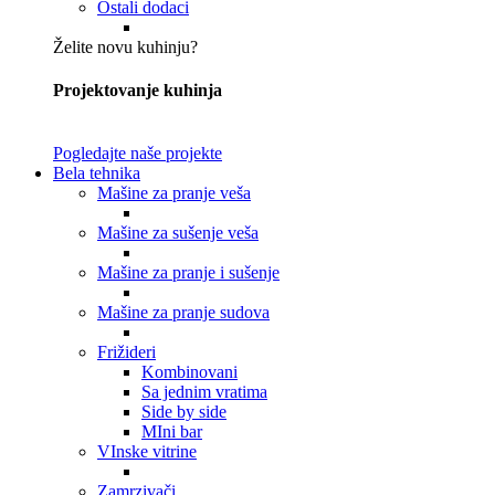
Ostali dodaci
Želite novu kuhinju?
Projektovanje kuhinja
Pogledajte naše projekte
Bela tehnika
Mašine za pranje veša
Mašine za sušenje veša
Mašine za pranje i sušenje
Mašine za pranje sudova
Frižideri
Kombinovani
Sa jednim vratima
Side by side
MIni bar
VInske vitrine
Zamrzivači