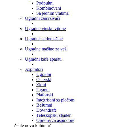
Podpultni
Kombinovani
Sa jednim vratima
Ugradni zamrzivači
Ugradne vinske vitrine
Ugradne sudomašine
Ugradne mašine za veš
Ugradni kafe aparati
Aspiratori
Ugradni
Ostrvski
Zidni
Ugaoni
Plafonski
Integrisani sa pločom
Bešumni
Downdraft
Teleskopski-slajder
Oprema za aspiratore
Želite novu kuhinju?