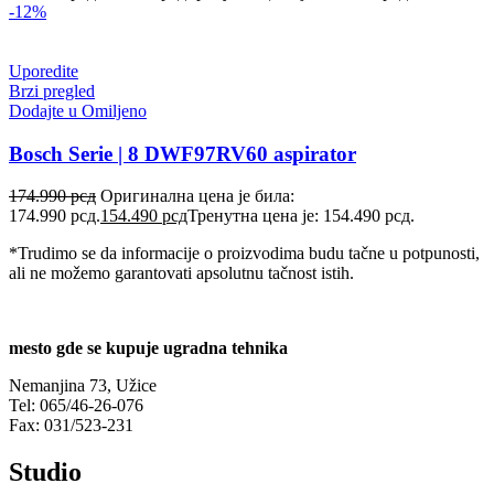
-12%
Uporedite
Brzi pregled
Dodajte u Omiljeno
Bosch Serie | 8 DWF97RV60 aspirator
174.990
рсд
Оригинална цена је била:
174.990 рсд.
154.490
рсд
Тренутна цена је: 154.490 рсд.
*Trudimo se da informacije o proizvodima budu tačne u potpunosti,
ali ne možemo garantovati apsolutnu tačnost istih.
mesto gde se kupuje ugradna tehnika
Nemanjina 73, Užice
Tel: 065/46-26-076
Fax: 031/523-231
Studio