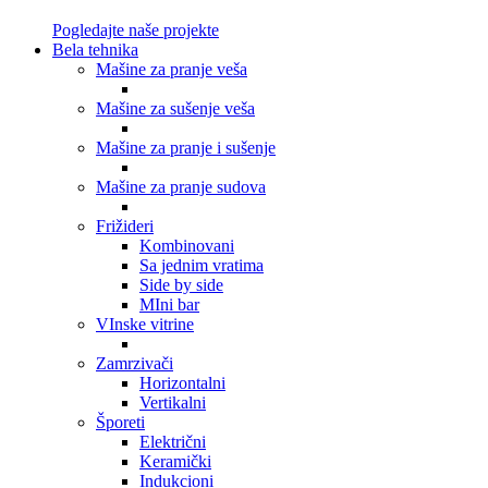
Pogledajte naše projekte
Bela tehnika
Mašine za pranje veša
Mašine za sušenje veša
Mašine za pranje i sušenje
Mašine za pranje sudova
Frižideri
Kombinovani
Sa jednim vratima
Side by side
MIni bar
VInske vitrine
Zamrzivači
Horizontalni
Vertikalni
Šporeti
Električni
Keramički
Indukcioni