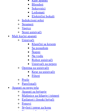
Kafe aparati
Blenderi
Sokovnici
Ledomati
Električni bokali
Indukcioni rešoi
Steameri
Vagice
Stoni usisivači
Mali kućni aparati
Usisivači
Klasični sa kesom
Sa posudom
Štapni
Na vodu
Robot usisivači
Usisivači za pepeo
Oprema za usisivače
Kese za usisivače
Filteri
Pegle
Paročistači
Aparati za negu tela
Aparati za brijanje
Mašinice za šišanje i trimeri
Epilatori i ženski brijači
Fenovi
Styleri i prese za kosu