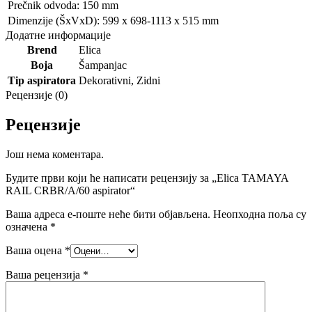
Prečnik odvoda: 150 mm
Dimenzije (ŠxVxD): 599 x 698-1113 x 515 mm
Додатне информације
Brend
Elica
Boja
Šampanjac
Tip aspiratora
Dekorativni
,
Zidni
Рецензије (0)
Рецензије
Још нема коментара.
Будите први који ће написати рецензију за „Elica TAMAYA
RAIL CRBR/A/60 aspirator“
Ваша адреса е-поште неће бити објављена.
Неопходна поља су
означена
*
Ваша оцена
*
Ваша рецензија
*