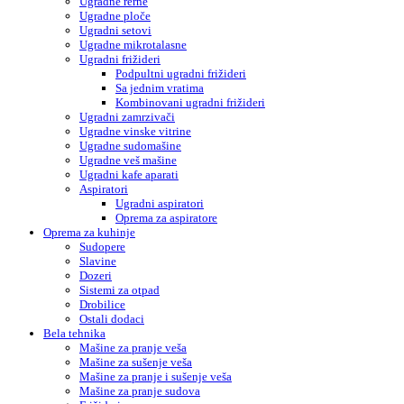
Ugradne rerne
Ugradne ploče
Ugradni setovi
Ugradne mikrotalasne
Ugradni frižideri
Podpultni ugradni frižideri
Sa jednim vratima
Kombinovani ugradni frižideri
Ugradni zamrzivači
Ugradne vinske vitrine
Ugradne sudomašine
Ugradne veš mašine
Ugradni kafe aparati
Aspiratori
Ugradni aspiratori
Oprema za aspiratore
Oprema za kuhinje
Sudopere
Slavine
Dozeri
Sistemi za otpad
Drobilice
Ostali dodaci
Bela tehnika
Mašine za pranje veša
Mašine za sušenje veša
Mašine za pranje i sušenje veša
Mašine za pranje sudova