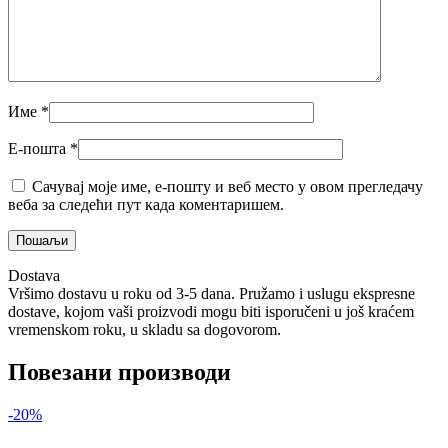
Име
*
Е-пошта
*
Сачувај моје име, е-пошту и веб место у овом прегледачу
веба за следећи пут када коментаришем.
Dostava
Vršimo dostavu u roku od 3-5 dana. Pružamo i uslugu ekspresne
dostave, kojom vaši proizvodi mogu biti isporučeni u još kraćem
vremenskom roku, u skladu sa dogovorom.
Повезани производи
-20%