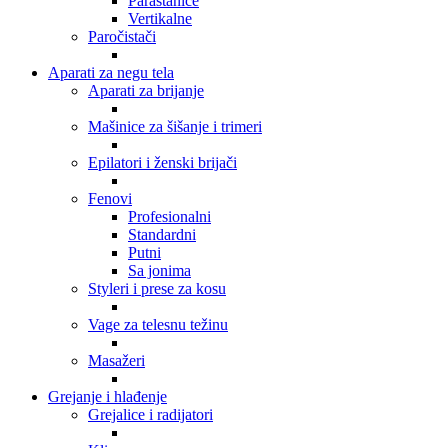
Parastanice
Vertikalne
Paročistači
Aparati za negu tela
Aparati za brijanje
Mašinice za šišanje i trimeri
Epilatori i ženski brijači
Fenovi
Profesionalni
Standardni
Putni
Sa jonima
Styleri i prese za kosu
Vage za telesnu težinu
Masažeri
Grejanje i hlađenje
Grejalice i radijatori