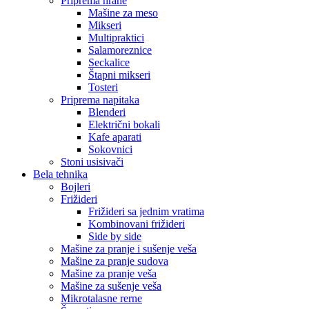
Priprema hrane
Mašine za meso
Mikseri
Multipraktici
Salamoreznice
Seckalice
Štapni mikseri
Tosteri
Priprema napitaka
Blenderi
Električni bokali
Kafe aparati
Sokovnici
Stoni usisivači
Bela tehnika
Bojleri
Frižideri
Frižideri sa jednim vratima
Kombinovani frižideri
Side by side
Mašine za pranje i sušenje veša
Mašine za pranje sudova
Mašine za pranje veša
Mašine za sušenje veša
Mikrotalasne rerne