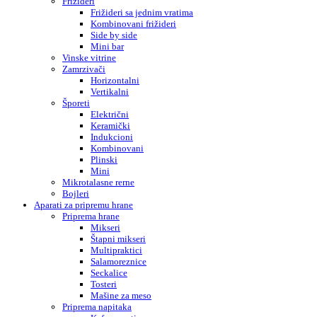
Frižideri
Frižideri sa jednim vratima
Kombinovani frižideri
Side by side
Mini bar
Vinske vitrine
Zamrzivači
Horizontalni
Vertikalni
Šporeti
Električni
Keramički
Indukcioni
Kombinovani
Plinski
Mini
Mikrotalasne rerne
Bojleri
Aparati za pripremu hrane
Priprema hrane
Mikseri
Štapni mikseri
Multipraktici
Salamoreznice
Seckalice
Tosteri
Mašine za meso
Priprema napitaka