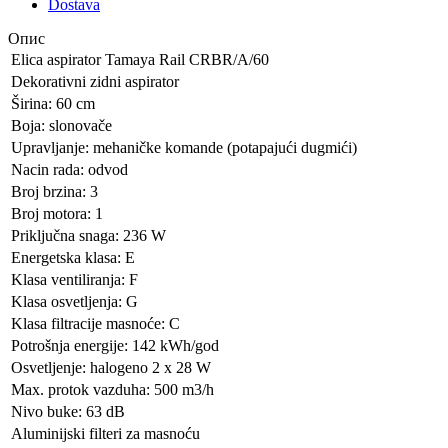
Dostava
Опис
Elica aspirator Tamaya Rail CRBR/A/60
Dekorativni zidni aspirator
Širina: 60 cm
Boja: slonovače
Upravljanje: mehaničke komande (potapajući dugmići)
Nacin rada: odvod
Broj brzina: 3
Broj motora: 1
Priključna snaga: 236 W
Energetska klasa: E
Klasa ventiliranja: F
Klasa osvetljenja: G
Klasa filtracije masnoće: C
Potrošnja energije: 142 kWh/god
Osvetljenje: halogeno 2 x 28 W
Max. protok vazduha: 500 m3/h
Nivo buke: 63 dB
Aluminijski filteri za masnoću