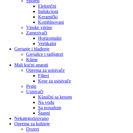
Šporeti
Električni
Indukcioni
Keramički
Kombinovani
Vinske vitrine
Zamrzivači
Horizontalni
Vertikalni
Grejanje i hlađenje
Grejalice i radijatori
Klime
Mali kućni aparati
Oprema za usisivače
Filteri
Kese za usisivače
Pegle
Usisivači
Klasični sa kesom
Na vodu
Sa posudom
Štapni
Nekategorizovano
Oprema za kuhinje
Dozeri