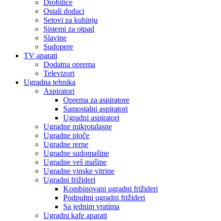
Drobilice
Ostali dodaci
Setovi za kuhinju
Sistemi za otpad
Slavine
Sudopere
TV aparati
Dodatna oprema
Televizori
Ugradna tehnika
Aspiratori
Oprema za aspiratore
Samostalni aspiratori
Ugradni aspiratori
Ugradne mikrotalasne
Ugradne ploče
Ugradne rerne
Ugradne sudomašine
Ugradne veš mašine
Ugradne vinske vitrine
Ugradni frižideri
Kombinovani ugradni frižideri
Podpultni ugradni frižideri
Sa jednim vratima
Ugradni kafe aparati