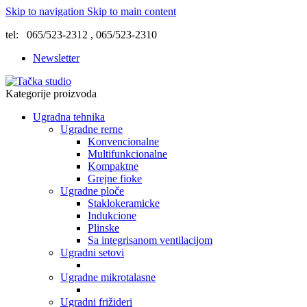
Skip to navigation
Skip to main content
tel: 065/523-2312 , 065/523-2310
Newsletter
Kategorije proizvoda
Ugradna tehnika
Ugradne rerne
Konvencionalne
Multifunkcionalne
Kompaktne
Grejne fioke
Ugradne ploče
Staklokeramicke
Indukcione
Plinske
Sa integrisanom ventilacijom
Ugradni setovi
Ugradne mikrotalasne
Ugradni frižideri