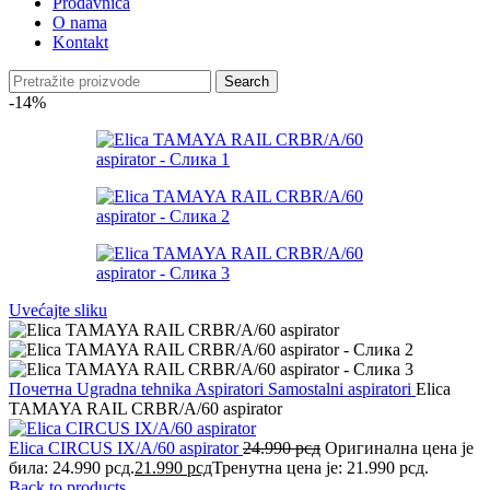
Prodavnica
O nama
Kontakt
Search
-14%
Uvećajte sliku
Почетна
Ugradna tehnika
Aspiratori
Samostalni aspiratori
Elica
TAMAYA RAIL CRBR/A/60 aspirator
Elica CIRCUS IX/A/60 aspirator
24.990
рсд
Оригинална цена је
била: 24.990 рсд.
21.990
рсд
Тренутна цена је: 21.990 рсд.
Back to products