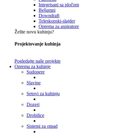
Integrisani sa pločom
Bešumni
Downdraft
Teleskopski-slajder
Oprema za aspiratore
Želite novu kuhinju?
Projektovanje kuhinja
Pogledajte naše projekte
Oprema za kuhinje
Sudopere
Slavine
Setovi za kuhinju
Dozeri
Drobilice
Sistemi za otpad