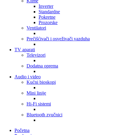
Klime
Inverter
Standardne
Pokretne
Prozorske
Ventilatori
Prečišćivači i osveživači vazduha
TV aparati
Televizori
Dodatna oprema
Audio i video
Kućni bioskopi
Mini linije
Hi-Fi sistemi
Bluetooth zvučnici
Početna