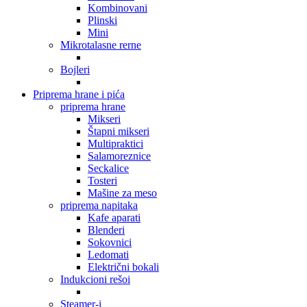
Kombinovani
Plinski
Mini
Mikrotalasne rerne
Bojleri
Priprema hrane i pića
priprema hrane
Mikseri
Štapni mikseri
Multipraktici
Salamoreznice
Seckalice
Tosteri
Mašine za meso
priprema napitaka
Kafe aparati
Blenderi
Sokovnici
Ledomati
Električni bokali
Indukcioni rešoi
Steamer-i