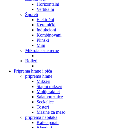
Horizontalni
Vertikalni
Šporeti
Električni
Keramički
Indukcioni
Kombinovani
Plinski
Mini
Mikrotalasne rerne
Bojleri
Priprema hrane i pića
priprema hrane
Mikseri
Štapni mikseri
Multipraktici
Salamoreznice
Seckalice
Tosteri
Mašine za meso
priprema napitaka
Kafe aparati
Blenderi