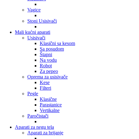
Vagice
Stoni Usisivači
Mali kućni aparati
Usisivači
Klasični sa kesom
Sa posudom
Štapni
Na vodu
Robot
Za pepeo
Oprema za usisivače
Kese
Filteri
Pegle
Klasične
Parastanice
Vertikalne
Paročistači
Aparati za negu tela
Aparati za brijanje