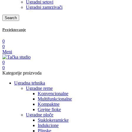
Ugradni setovi
Ugradni zamrzivači
Search
Projektovanje
0
0
Meni
0
0
Kategorije proizvoda
Ugradna tehnika
Ugradne rerne
Konvencionalne
Multifunkcionalne
Kompaktne
Grejne fioke
Ugradne ploče
Staklokeramicke
Indukcione
Plinske