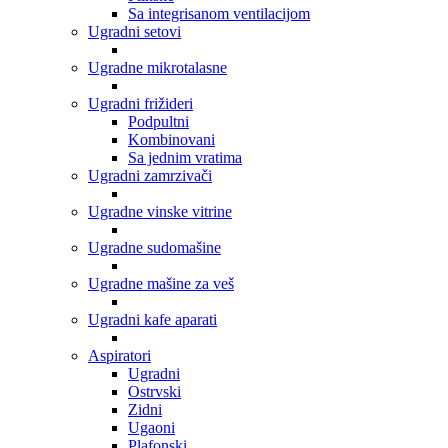
Sa integrisanom ventilacijom
Ugradni setovi
Ugradne mikrotalasne
Ugradni frižideri
Podpultni
Kombinovani
Sa jednim vratima
Ugradni zamrzivači
Ugradne vinske vitrine
Ugradne sudomašine
Ugradne mašine za veš
Ugradni kafe aparati
Aspiratori
Ugradni
Ostrvski
Zidni
Ugaoni
Plafonski