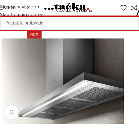
Skip to navigation
MENI
Skip to main content
-10%
Uvećajte sliku