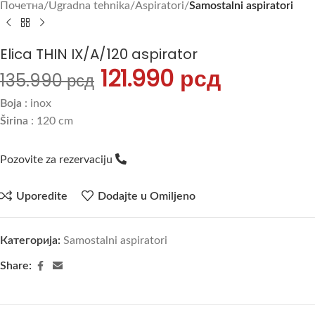
Почетна
Ugradna tehnika
Aspiratori
Samostalni aspiratori
Elica THIN IX/A/120 aspirator
121.990
рсд
135.990
рсд
Boja
: inox
Širina
: 120 cm
Pozovite za rezervaciju
Uporedite
Dodajte u Omiljeno
Категорија:
Samostalni aspiratori
Share: