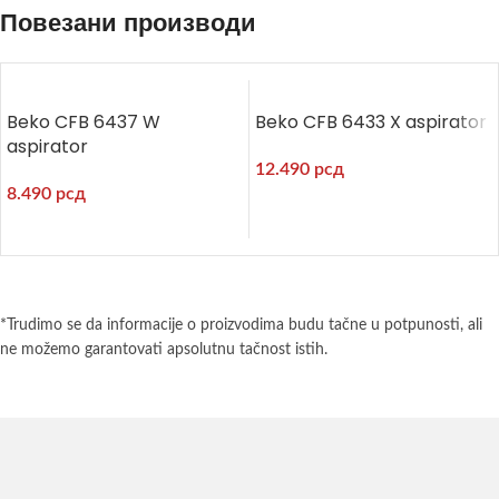
Повезани производи
Beko CFB 6437 W
Beko CFB 6433 X aspirator
aspirator
12.490
рсд
8.490
рсд
*Trudimo se da informacije o proizvodima budu tačne u potpunosti, ali
ne možemo garantovati apsolutnu tačnost istih.