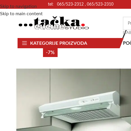
tel: 065/523-2312 , 065/523-2310
Skip to navigation
Skip to main content
IZA
PO
KATEGORIJE PROIZVODA
-7%