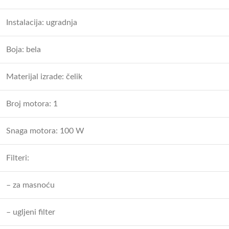
Instalacija: ugradnja
Boja: bela
Materijal izrade: čelik
Broj motora: 1
Snaga motora: 100 W
Filteri:
– za masnoću
– ugljeni filter