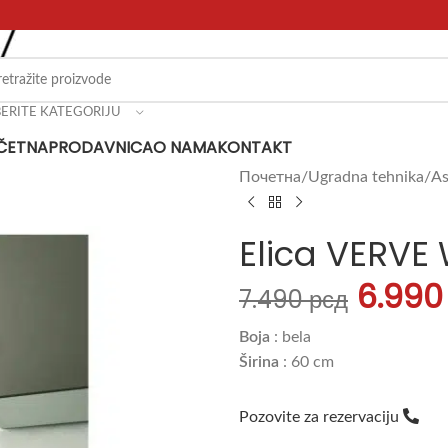
BERITE KATEGORIJU
ČETNA
PRODAVNICA
O NAMA
KONTAKT
Почетна
Ugradna tehnika
As
Elica VERVE
6.99
7.490
рсд
Boja
: bela
Širina
: 60 cm
Pozovite za rezervaciju