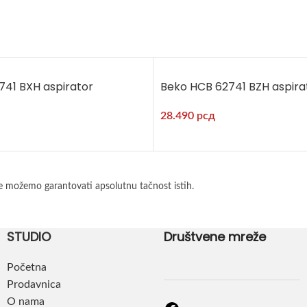
741 BXH aspirator
Beko HCB 62741 BZH aspira
28.490
рсд
e možemo garantovati apsolutnu tačnost istih.
STUDIO
Društvene mreže
Početna
Prodavnica
O nama