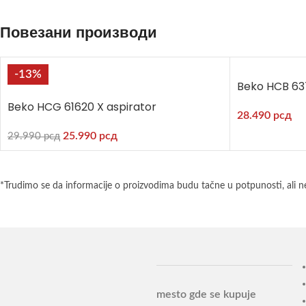
Повезани производи
-13%
Beko HCB 63
Beko HCG 61620 X aspirator
28.490
рсд
25.990
рсд
29.990
рсд
*Trudimo se da informacije o proizvodima budu tačne u potpunosti, ali n
mesto gde se kupuje