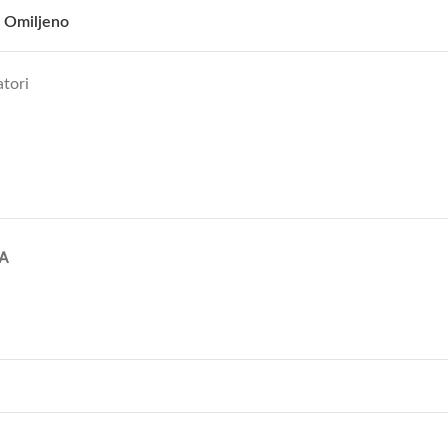
 Omiljeno
atori
A