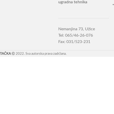
ugradna tehnika
Nemanjina 73, Užice
Tel: 065/46-26-076
Fax: 031/523-231
TAČKA
2022. Sva autorska prava zadržana.