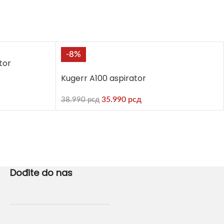
-8%
tor
Kugerr A100 aspirator
35.990
рсд
38.990
рсд
Dođite do nas