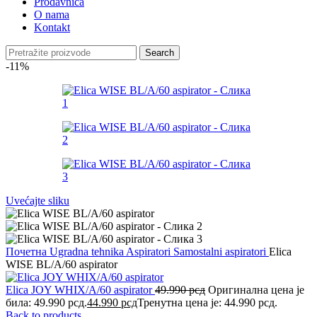
Prodavnica
O nama
Kontakt
Search
-11%
Uvećajte sliku
Почетна
Ugradna tehnika
Aspiratori
Samostalni aspiratori
Elica
WISE BL/A/60 aspirator
Elica JOY WHIX/A/60 aspirator
49.990
рсд
Оригинална цена је
била: 49.990 рсд.
44.990
рсд
Тренутна цена је: 44.990 рсд.
Back to products