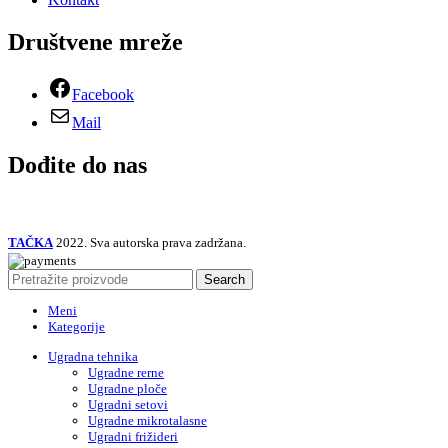
Društvene mreže
Facebook
Mail
Dođite do nas
TAČKA
2022. Sva autorska prava zadržana.
Search
Meni
Kategorije
Ugradna tehnika
Ugradne rerne
Ugradne ploče
Ugradni setovi
Ugradne mikrotalasne
Ugradni frižideri