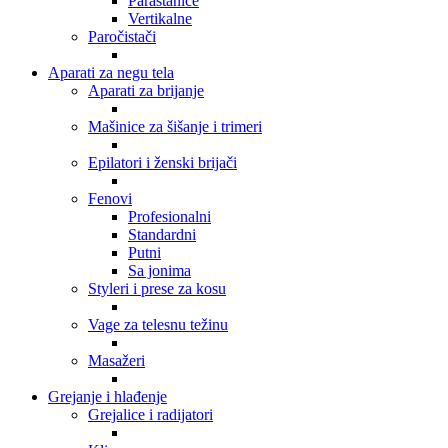
Parastanice
Vertikalne
Paročistači
Aparati za negu tela
Aparati za brijanje
Mašinice za šišanje i trimeri
Epilatori i ženski brijači
Fenovi
Profesionalni
Standardni
Putni
Sa jonima
Styleri i prese za kosu
Vage za telesnu težinu
Masažeri
Grejanje i hlađenje
Grejalice i radijatori