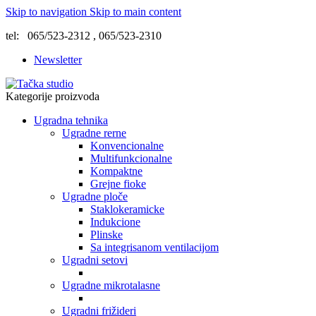
Skip to navigation
Skip to main content
tel: 065/523-2312 , 065/523-2310
Newsletter
Kategorije proizvoda
Ugradna tehnika
Ugradne rerne
Konvencionalne
Multifunkcionalne
Kompaktne
Grejne fioke
Ugradne ploče
Staklokeramicke
Indukcione
Plinske
Sa integrisanom ventilacijom
Ugradni setovi
Ugradne mikrotalasne
Ugradni frižideri