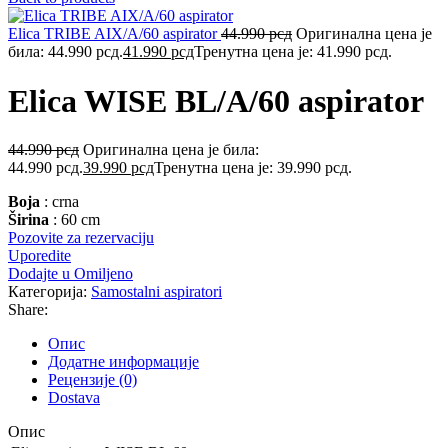
Elica TRIBE AIX/A/60 aspirator
44.990
рсд
Оригинална цена је
била: 44.990 рсд.
41.990
рсд
Тренутна цена је: 41.990 рсд.
Elica WISE BL/A/60 aspirator
44.990
рсд
Оригинална цена је била:
44.990 рсд.
39.990
рсд
Тренутна цена је: 39.990 рсд.
Boja
: crna
Širina
: 60 cm
Pozovite za rezervaciju
Uporedite
Dodajte u Omiljeno
Категорија:
Samostalni aspiratori
Share:
Опис
Додатне информације
Рецензије (0)
Dostava
Опис