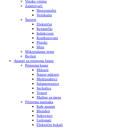
Vinske vitrine
Zamrzivači
Horizontalni
Vertikalni
Šporeti
Električni
Keramički
Indukcioni
Kombinovani
Plinski
Mini
Mikrotalasne rerne
Bojleri
Aparati za pripremu hrane
Priprema hrane
Mikseri
Štapni mikseri
Multipraktici
Salamoreznice
Seckalice
Tosteri
Mašine za meso
Priprema napitaka
Kafe aparati
Blenderi
Sokovnici
Ledomati
Električni bokali