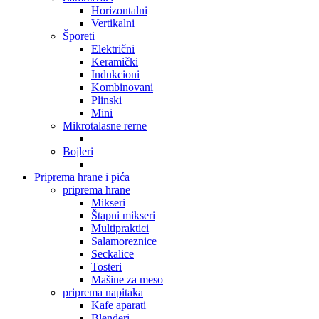
Horizontalni
Vertikalni
Šporeti
Električni
Keramički
Indukcioni
Kombinovani
Plinski
Mini
Mikrotalasne rerne
Bojleri
Priprema hrane i pića
priprema hrane
Mikseri
Štapni mikseri
Multipraktici
Salamoreznice
Seckalice
Tosteri
Mašine za meso
priprema napitaka
Kafe aparati
Blenderi