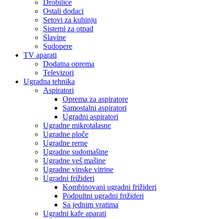
Drobilice
Ostali dodaci
Setovi za kuhinju
Sistemi za otpad
Slavine
Sudopere
TV aparati
Dodatna oprema
Televizori
Ugradna tehnika
Aspiratori
Oprema za aspiratore
Samostalni aspiratori
Ugradni aspiratori
Ugradne mikrotalasne
Ugradne ploče
Ugradne rerne
Ugradne sudomašine
Ugradne veš mašine
Ugradne vinske vitrine
Ugradni frižideri
Kombinovani ugradni frižideri
Podpultni ugradni frižideri
Sa jednim vratima
Ugradni kafe aparati