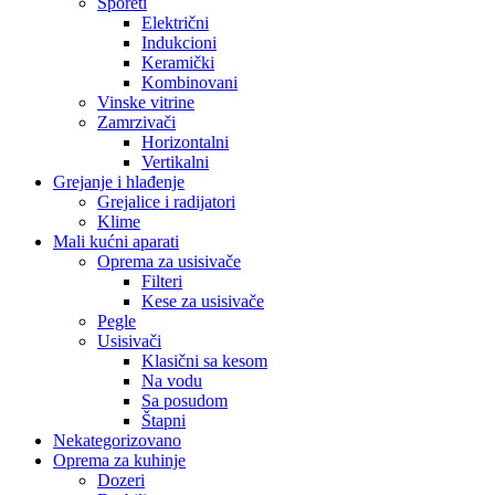
Šporeti
Električni
Indukcioni
Keramički
Kombinovani
Vinske vitrine
Zamrzivači
Horizontalni
Vertikalni
Grejanje i hlađenje
Grejalice i radijatori
Klime
Mali kućni aparati
Oprema za usisivače
Filteri
Kese za usisivače
Pegle
Usisivači
Klasični sa kesom
Na vodu
Sa posudom
Štapni
Nekategorizovano
Oprema za kuhinje
Dozeri