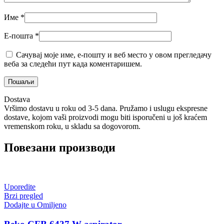
Име
*
Е-пошта
*
Сачувај моје име, е-пошту и веб место у овом прегледачу
веба за следећи пут када коментаришем.
Dostava
Vršimo dostavu u roku od 3-5 dana. Pružamo i uslugu ekspresne
dostave, kojom vaši proizvodi mogu biti isporučeni u još kraćem
vremenskom roku, u skladu sa dogovorom.
Повезани производи
Uporedite
Brzi pregled
Dodajte u Omiljeno