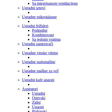
Sa integrisanom ventilacijom
Ugradni setovi
Ugradne mikrotalasne
Ugradni frižideri
Podpultni
Kombinovani
Sa jednim vratima
Ugradni zamrzivači
Ugradne vinske vitrine
Ugradne sudomašine
Ugradne mašine za veš
Ugradni kafe aparati
Aspiratori
Ugradni
Ostrvski
Zidni
Ugaoni
Plafonski