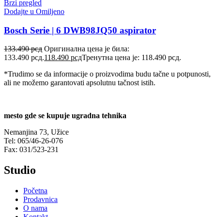
Brzi pregled
Dodajte u Omiljeno
Bosch Serie | 6 DWB98JQ50 aspirator
133.490
рсд
Оригинална цена је била:
133.490 рсд.
118.490
рсд
Тренутна цена је: 118.490 рсд.
*Trudimo se da informacije o proizvodima budu tačne u potpunosti,
ali ne možemo garantovati apsolutnu tačnost istih.
mesto gde se kupuje ugradna tehnika
Nemanjina 73, Užice
Tel: 065/46-26-076
Fax: 031/523-231
Studio
Početna
Prodavnica
O nama
Kontakt