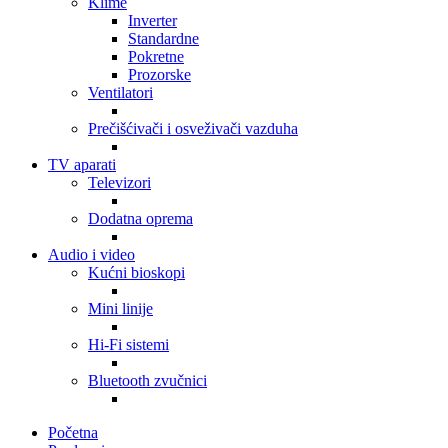
Klime
Inverter
Standardne
Pokretne
Prozorske
Ventilatori
Prečišćivači i osveživači vazduha
TV aparati
Televizori
Dodatna oprema
Audio i video
Kućni bioskopi
Mini linije
Hi-Fi sistemi
Bluetooth zvučnici
Početna