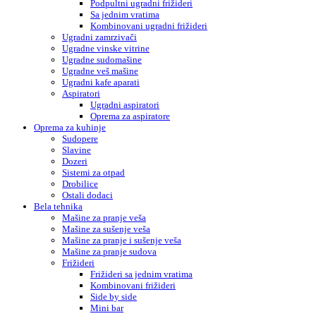
Podpultni ugradni frižideri
Sa jednim vratima
Kombinovani ugradni frižideri
Ugradni zamrzivači
Ugradne vinske vitrine
Ugradne sudomašine
Ugradne veš mašine
Ugradni kafe aparati
Aspiratori
Ugradni aspiratori
Oprema za aspiratore
Oprema za kuhinje
Sudopere
Slavine
Dozeri
Sistemi za otpad
Drobilice
Ostali dodaci
Bela tehnika
Mašine za pranje veša
Mašine za sušenje veša
Mašine za pranje i sušenje veša
Mašine za pranje sudova
Frižideri
Frižideri sa jednim vratima
Kombinovani frižideri
Side by side
Mini bar