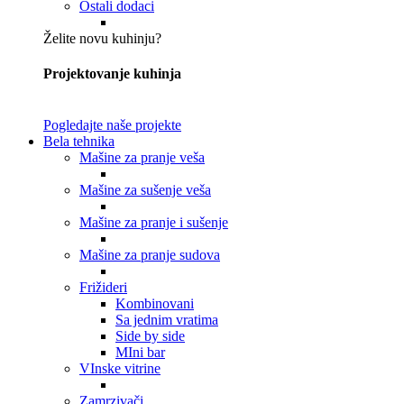
Ostali dodaci
Želite novu kuhinju?
Projektovanje kuhinja
Pogledajte naše projekte
Bela tehnika
Mašine za pranje veša
Mašine za sušenje veša
Mašine za pranje i sušenje
Mašine za pranje sudova
Frižideri
Kombinovani
Sa jednim vratima
Side by side
MIni bar
VInske vitrine
Zamrzivači