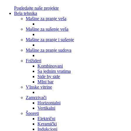
Pogledajte naše projekte
Bela tehnika
Mašine za pranje veša
Mašine za sušenje veša
Mašine za pranje i sušenje
Mašine za pranje sudova
Frižideri
Kombinovani
Sa jednim vratima
Side by side
MIni bar
VInske vitrine
Zamrzivači
Horizontalni
Vertikalni
Šporeti
Električni
Keramički
Indukcioni