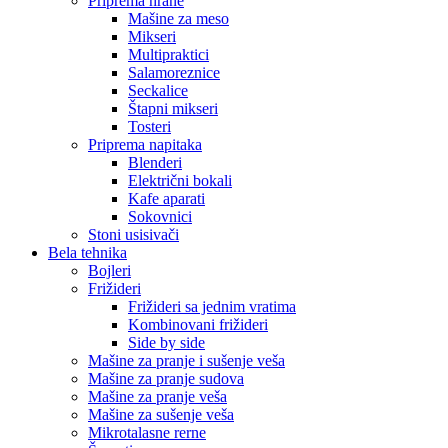
Priprema hrane
Mašine za meso
Mikseri
Multipraktici
Salamoreznice
Seckalice
Štapni mikseri
Tosteri
Priprema napitaka
Blenderi
Električni bokali
Kafe aparati
Sokovnici
Stoni usisivači
Bela tehnika
Bojleri
Frižideri
Frižideri sa jednim vratima
Kombinovani frižideri
Side by side
Mašine za pranje i sušenje veša
Mašine za pranje sudova
Mašine za pranje veša
Mašine za sušenje veša
Mikrotalasne rerne