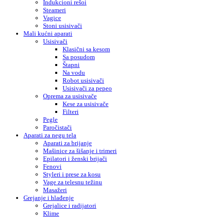
Indukcioni rešoi
Steameri
Vagice
Stoni usisivači
Mali kućni aparati
Usisivači
Klasični sa kesom
Sa posudom
Štapni
Na vodu
Robot usisivači
Usisivači za pepeo
Oprema za usisivače
Kese za usisivače
Filteri
Pegle
Paročistači
Aparati za negu tela
Aparati za brijanje
Mašinice za šišanje i trimeri
Epilatori i ženski brijači
Fenovi
Styleri i prese za kosu
Vage za telesnu težinu
Masažeri
Grejanje i hlađenje
Grejalice i radijatori
Klime