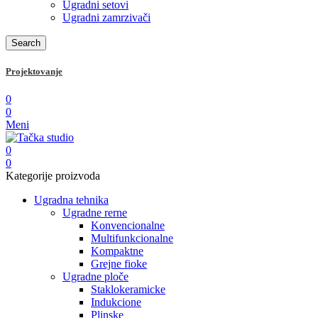
Ugradni setovi
Ugradni zamrzivači
Search
Projektovanje
0
0
Meni
0
0
Kategorije proizvoda
Ugradna tehnika
Ugradne rerne
Konvencionalne
Multifunkcionalne
Kompaktne
Grejne fioke
Ugradne ploče
Staklokeramicke
Indukcione
Plinske