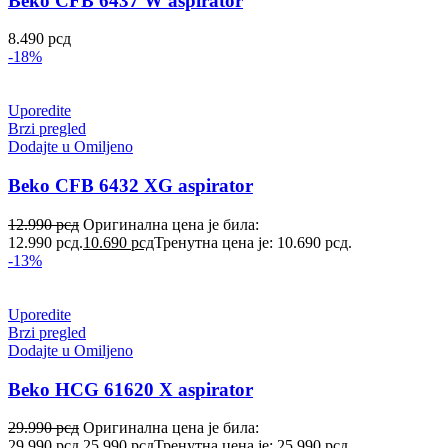
Beko CFB 6437 W aspirator
8.490
рсд
-18%
Uporedite
Brzi pregled
Dodajte u Omiljeno
Beko CFB 6432 XG aspirator
12.990
рсд
Оригинална цена је била:
12.990 рсд.
10.690
рсд
Тренутна цена је: 10.690 рсд.
-13%
Uporedite
Brzi pregled
Dodajte u Omiljeno
Beko HCG 61620 X aspirator
29.990
рсд
Оригинална цена је била:
29.990 рсд.
25.990
рсд
Тренутна цена је: 25.990 рсд.