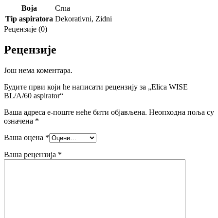
Boja
Crna
Tip aspiratora
Dekorativni
,
Zidni
Рецензије (0)
Рецензије
Још нема коментара.
Будите први који ће написати рецензију за „Elica WISE
BL/A/60 aspirator“
Ваша адреса е-поште неће бити објављена.
Неопходна поља су
означена
*
Ваша оцена
*
Ваша рецензија
*