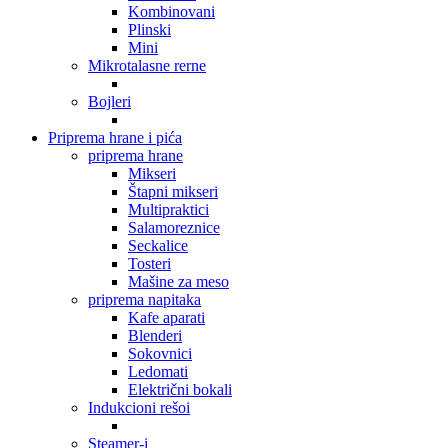
Kombinovani
Plinski
Mini
Mikrotalasne rerne
Bojleri
Priprema hrane i pića
priprema hrane
Mikseri
Štapni mikseri
Multipraktici
Salamoreznice
Seckalice
Tosteri
Mašine za meso
priprema napitaka
Kafe aparati
Blenderi
Sokovnici
Ledomati
Električni bokali
Indukcioni rešoi
Steamer-i