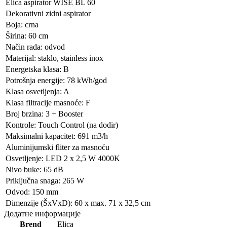
Elica aspirator WISE BL 60
Dekorativni zidni aspirator
Boja: crna
Širina: 60 cm
Način rada: odvod
Materijal: staklo, stainless inox
Energetska klasa: B
Potrošnja energije: 78 kWh/god
Klasa osvetljenja: A
Klasa filtracije masnoće: F
Broj brzina: 3 + Booster
Kontrole: Touch Control (na dodir)
Maksimalni kapacitet: 691 m3/h
Aluminijumski fliter za masnoću
Osvetljenje: LED 2 x 2,5 W 4000K
Nivo buke: 65 dB
Priključna snaga: 265 W
Odvod: 150 mm
Dimenzije (ŠxVxD): 60 x max. 71 x 32,5 cm
Додатне информације
Brend
Elica