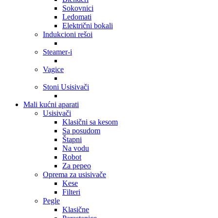
Sokovnici
Ledomati
Električni bokali
Indukcioni rešoi
Steamer-i
Vagice
Stoni Usisivači
Mali kućni aparati
Usisivači
Klasični sa kesom
Sa posudom
Štapni
Na vodu
Robot
Za pepeo
Oprema za usisivače
Kese
Filteri
Pegle
Klasične