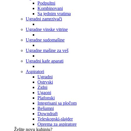
Podpultni
Kombinovani
Sa jednim vratima
Ugradni zamrzivači
Ugradne vinske vitrine
Ugradne sudomašine
Ugradne mašine za veš
Ugradni kafe aparati
Aspiratori
Ugradni
Ostrvski
Zidni
Ugaoni
Plafonski
Integrisani sa pločom
Bešumni
Downdraft
Teleskopski-slajder
Oprema za aspiratore
Želite novu kuhinju?