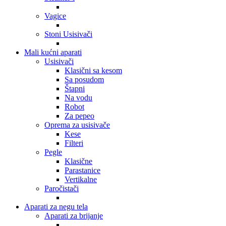
Vagice
Stoni Usisivači
Mali kućni aparati
Usisivači
Klasični sa kesom
Sa posudom
Štapni
Na vodu
Robot
Za pepeo
Oprema za usisivače
Kese
Filteri
Pegle
Klasične
Parastanice
Vertikalne
Paročistači
Aparati za negu tela
Aparati za brijanje