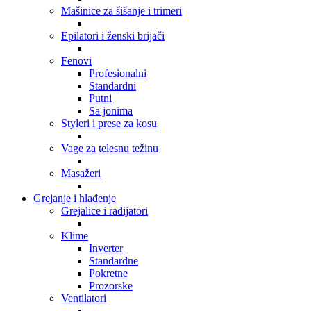
Mašinice za šišanje i trimeri
Epilatori i ženski brijači
Fenovi
Profesionalni
Standardni
Putni
Sa jonima
Styleri i prese za kosu
Vage za telesnu težinu
Masažeri
Grejanje i hlađenje
Grejalice i radijatori
Klime
Inverter
Standardne
Pokretne
Prozorske
Ventilatori