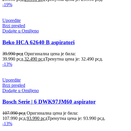
-19%
Uporedite
Brzi pregled
Dodajte u Omiljeno
Beko HCA 62640 B aspiratori
39.990
рсд
Оригинална цена је била:
39.990 рсд.
32.490
рсд
Тренутна цена је: 32.490 рсд.
-13%
Uporedite
Brzi pregled
Dodajte u Omiljeno
Bosch Serie | 6 DWK97JM60 aspirator
107.990
рсд
Оригинална цена је била:
107.990 рсд.
93.990
рсд
Тренутна цена је: 93.990 рсд.
-13%