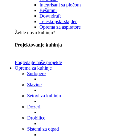
Integrisani sa pločom
Bešumni
Downdraft
Teleskopski-slajder
Oprema za aspiratore
Želite novu kuhinju?
Projektovanje kuhinja
Pogledajte naše projekte
Oprema za kuhinje
Sudopere
Slavine
Setovi za kuhinju
Dozeri
Drobilice
Sistemi za otpad