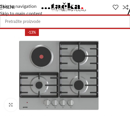
Skip to navigation
MENI
Skip to main content
-13%
Uvećajte sliku