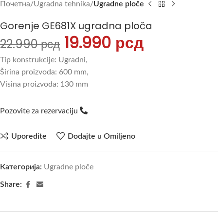
Почетна
Ugradna tehnika
Ugradne ploče
Gorenje GE681X ugradna ploča
19.990
рсд
22.990
рсд
Tip konstrukcije: Ugradni,
Širina proizvoda: 600 mm,
Visina proizvoda: 130 mm
Pozovite za rezervaciju
Uporedite
Dodajte u Omiljeno
Категорија:
Ugradne ploče
Share: