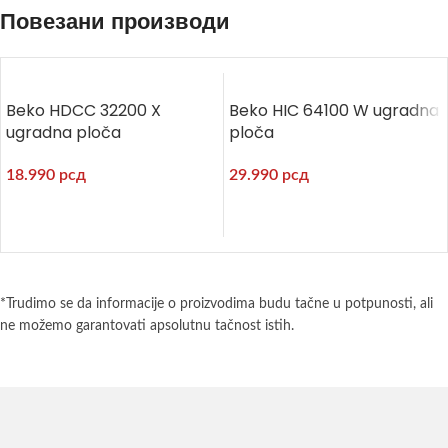
Повезани производи
Beko HDCC 32200 X
Beko HIC 64100 W ugradna
ugradna ploča
ploča
18.990
рсд
29.990
рсд
*Trudimo se da informacije o proizvodima budu tačne u potpunosti, ali
ne možemo garantovati apsolutnu tačnost istih.