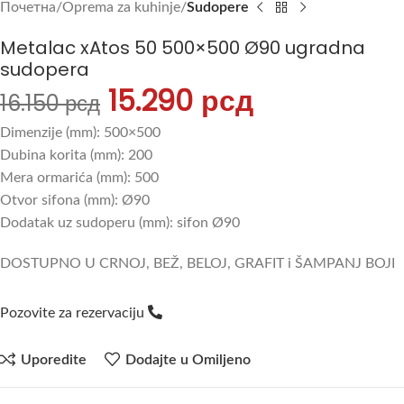
Почетна
Oprema za kuhinje
Sudopere
Metalac xAtos 50 500×500 Ø90 ugradna
sudopera
15.290
рсд
16.150
рсд
Dimenzije (mm): 500×500
Dubina korita (mm): 200
Mera ormarića (mm): 500
Otvor sifona (mm): Ø90
Dodatak uz sudoperu (mm): sifon Ø90
DOSTUPNO U CRNOJ, BEŽ, BELOJ, GRAFIT i ŠAMPANJ BOJI
Pozovite za rezervaciju
Uporedite
Dodajte u Omiljeno