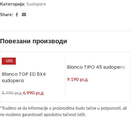
Категорија:
Sudopere
Share:
Повезани производи
-18%
Blanco TIPO 45 sudopera
Blanco TOP ED 8X4
sudopera
9.190
рсд
6.990
рсд
8.490
рсд
*Trudimo se da informacije o proizvodima budu tačne u potpunosti, ali
ne možemo garantovati apsolutnu tačnost istih.