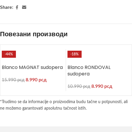
Share:
Повезани производи
-44%
-18%
Blanco MAGNAT sudopera
Blanco RONDOVAL
sudopera
8.990
рсд
15.990
рсд
8.990
рсд
10.990
рсд
*Trudimo se da informacije o proizvodima budu tačne u potpunosti, ali
ne možemo garantovati apsolutnu tačnost istih.