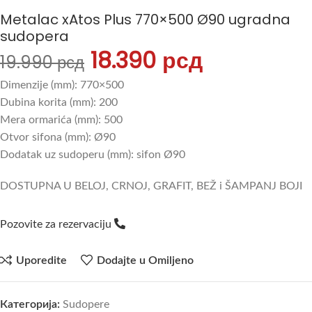
Metalac xAtos Plus 770×500 Ø90 ugradna
sudopera
18.390
рсд
19.990
рсд
Dimenzije (mm): 770×500
Dubina korita (mm): 200
Mera ormarića (mm): 500
Otvor sifona (mm): Ø90
Dodatak uz sudoperu (mm): sifon Ø90
DOSTUPNA U BELOJ, CRNOJ, GRAFIT, BEŽ i ŠAMPANJ BOJI
Pozovite za rezervaciju
Uporedite
Dodajte u Omiljeno
Категорија:
Sudopere