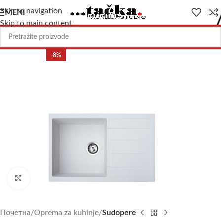
Skip to navigation
MENI
Skip to main content
-8%
Uvećajte sliku
Почетна
Oprema za kuhinje
Sudopere