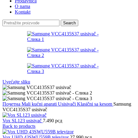
Prodavnica
O nama
Kontakt
Search
Uvećajte sliku
Почетна
Mali kućni aparati
Usisivači
Klasični sa kesom
Samsung
VCC4135S37 usisivač
Vox SL123 usisivač
7.490
рсд
Back to products
Vox UHD 43SWU559B televizor
27.990
рсд