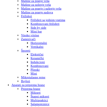
Mašine za pranje veša
Mašine za sušenje veša
Mašine za pranje i sušenje veša
Mašine za pranje sudova
Frižideri
Frižideri sa jednim vratima
Kombinovani frižideri
Side by side
Mini bar
Vinske vitrine
Zamrzivači
Horizontalni
Vertikalni
Šporeti
Električni
Keramički
Indukcioni
Kombinovani
Plinski
Mini
Mikrotalasne rerne
Bojleri
Aparati za pripremu hrane
Priprema hrane
Mikseri
Štapni mikseri
Multipraktici
Salamoreznice