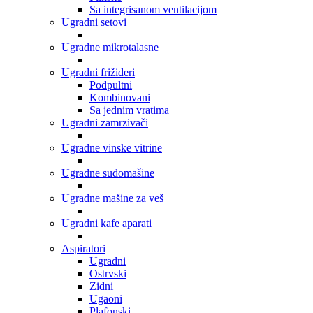
Sa integrisanom ventilacijom
Ugradni setovi
Ugradne mikrotalasne
Ugradni frižideri
Podpultni
Kombinovani
Sa jednim vratima
Ugradni zamrzivači
Ugradne vinske vitrine
Ugradne sudomašine
Ugradne mašine za veš
Ugradni kafe aparati
Aspiratori
Ugradni
Ostrvski
Zidni
Ugaoni
Plafonski