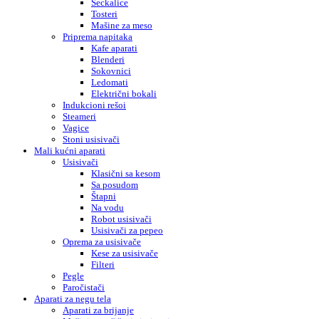
Seckalice
Tosteri
Mašine za meso
Priprema napitaka
Kafe aparati
Blenderi
Sokovnici
Ledomati
Električni bokali
Indukcioni rešoi
Steameri
Vagice
Stoni usisivači
Mali kućni aparati
Usisivači
Klasični sa kesom
Sa posudom
Štapni
Na vodu
Robot usisivači
Usisivači za pepeo
Oprema za usisivače
Kese za usisivače
Filteri
Pegle
Paročistači
Aparati za negu tela
Aparati za brijanje