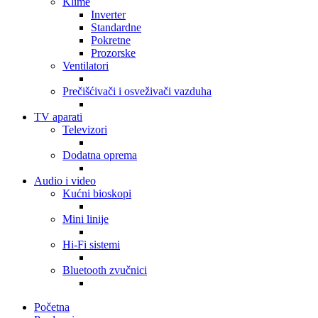
Klime
Inverter
Standardne
Pokretne
Prozorske
Ventilatori
Prečišćivači i osveživači vazduha
TV aparati
Televizori
Dodatna oprema
Audio i video
Kućni bioskopi
Mini linije
Hi-Fi sistemi
Bluetooth zvučnici
Početna