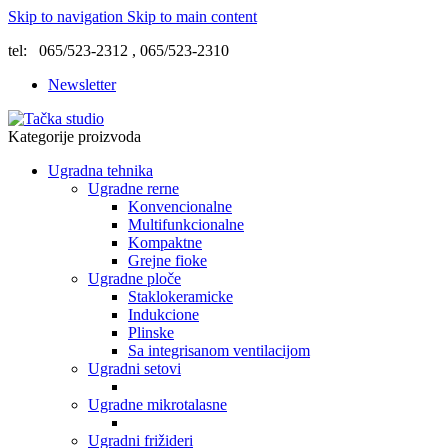
Skip to navigation
Skip to main content
tel: 065/523-2312 , 065/523-2310
Newsletter
Kategorije proizvoda
Ugradna tehnika
Ugradne rerne
Konvencionalne
Multifunkcionalne
Kompaktne
Grejne fioke
Ugradne ploče
Staklokeramicke
Indukcione
Plinske
Sa integrisanom ventilacijom
Ugradni setovi
Ugradne mikrotalasne
Ugradni frižideri