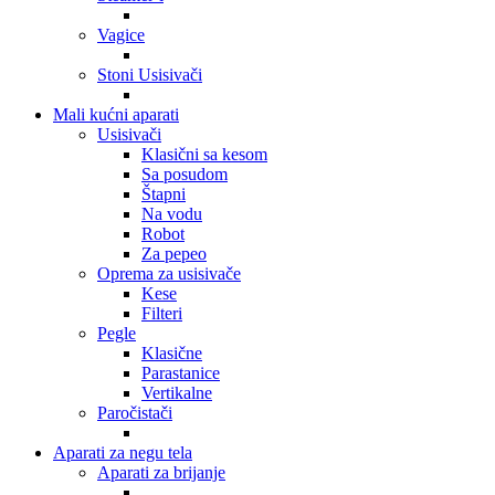
Vagice
Stoni Usisivači
Mali kućni aparati
Usisivači
Klasični sa kesom
Sa posudom
Štapni
Na vodu
Robot
Za pepeo
Oprema za usisivače
Kese
Filteri
Pegle
Klasične
Parastanice
Vertikalne
Paročistači
Aparati za negu tela
Aparati za brijanje