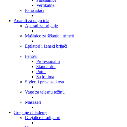
Parastanice
Vertikalne
Paročistači
Aparati za negu tela
Aparati za brijanje
Mašinice za šišanje i trimeri
Epilatori i ženski brijači
Fenovi
Profesionalni
Standardni
Putni
Sa jonima
Styleri i prese za kosu
Vage za telesnu težinu
Masažeri
Grejanje i hlađenje
Grejalice i radijatori