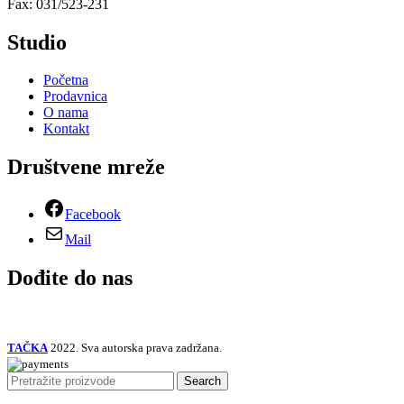
Fax: 031/523-231
Studio
Početna
Prodavnica
O nama
Kontakt
Društvene mreže
Facebook
Mail
Dođite do nas
TAČKA
2022. Sva autorska prava zadržana.
Search