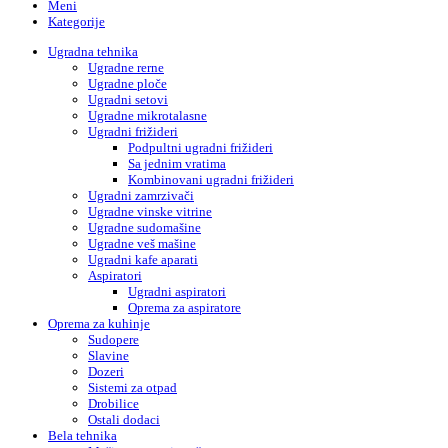
Meni
Kategorije
Ugradna tehnika
Ugradne rerne
Ugradne ploče
Ugradni setovi
Ugradne mikrotalasne
Ugradni frižideri
Podpultni ugradni frižideri
Sa jednim vratima
Kombinovani ugradni frižideri
Ugradni zamrzivači
Ugradne vinske vitrine
Ugradne sudomašine
Ugradne veš mašine
Ugradni kafe aparati
Aspiratori
Ugradni aspiratori
Oprema za aspiratore
Oprema za kuhinje
Sudopere
Slavine
Dozeri
Sistemi za otpad
Drobilice
Ostali dodaci
Bela tehnika