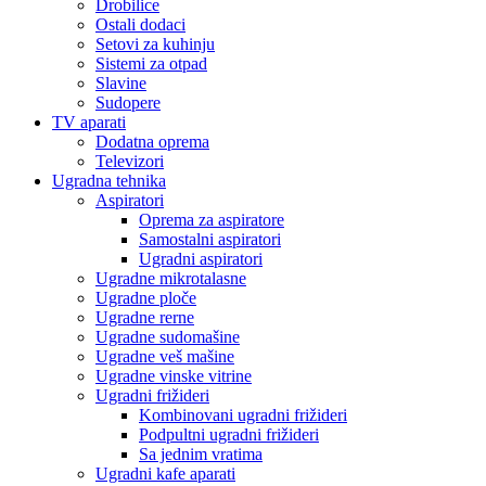
Drobilice
Ostali dodaci
Setovi za kuhinju
Sistemi za otpad
Slavine
Sudopere
TV aparati
Dodatna oprema
Televizori
Ugradna tehnika
Aspiratori
Oprema za aspiratore
Samostalni aspiratori
Ugradni aspiratori
Ugradne mikrotalasne
Ugradne ploče
Ugradne rerne
Ugradne sudomašine
Ugradne veš mašine
Ugradne vinske vitrine
Ugradni frižideri
Kombinovani ugradni frižideri
Podpultni ugradni frižideri
Sa jednim vratima
Ugradni kafe aparati