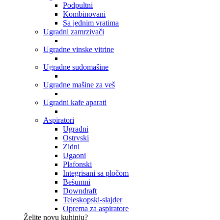
Podpultni
Kombinovani
Sa jednim vratima
Ugradni zamrzivači
Ugradne vinske vitrine
Ugradne sudomašine
Ugradne mašine za veš
Ugradni kafe aparati
Aspiratori
Ugradni
Ostrvski
Zidni
Ugaoni
Plafonski
Integrisani sa pločom
Bešumni
Downdraft
Teleskopski-slajder
Oprema za aspiratore
Želite novu kuhinju?