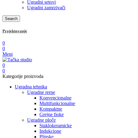
Ugradni setovi
Ugradni zamrzivači
Search
Projektovanje
0
0
Meni
0
0
Kategorije proizvoda
Ugradna tehnika
Ugradne rerne
Konvencionalne
Multifunkcionalne
Kompaktne
Grejne fioke
Ugradne ploče
Staklokeramicke
Indukcione
Plinske