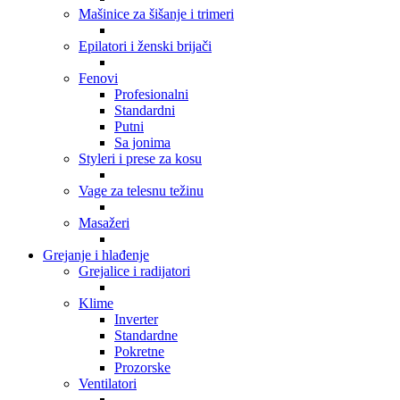
Mašinice za šišanje i trimeri
Epilatori i ženski brijači
Fenovi
Profesionalni
Standardni
Putni
Sa jonima
Styleri i prese za kosu
Vage za telesnu težinu
Masažeri
Grejanje i hlađenje
Grejalice i radijatori
Klime
Inverter
Standardne
Pokretne
Prozorske
Ventilatori