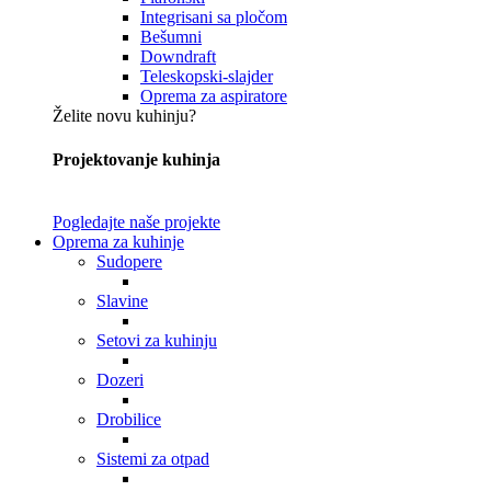
Integrisani sa pločom
Bešumni
Downdraft
Teleskopski-slajder
Oprema za aspiratore
Želite novu kuhinju?
Projektovanje kuhinja
Pogledajte naše projekte
Oprema za kuhinje
Sudopere
Slavine
Setovi za kuhinju
Dozeri
Drobilice
Sistemi za otpad