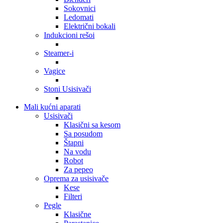
Sokovnici
Ledomati
Električni bokali
Indukcioni rešoi
Steamer-i
Vagice
Stoni Usisivači
Mali kućni aparati
Usisivači
Klasični sa kesom
Sa posudom
Štapni
Na vodu
Robot
Za pepeo
Oprema za usisivače
Kese
Filteri
Pegle
Klasične