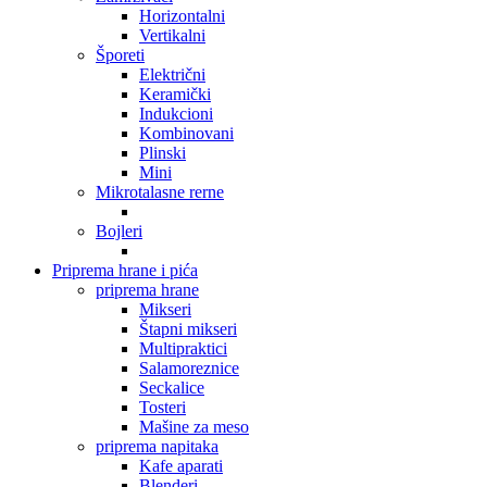
Horizontalni
Vertikalni
Šporeti
Električni
Keramički
Indukcioni
Kombinovani
Plinski
Mini
Mikrotalasne rerne
Bojleri
Priprema hrane i pića
priprema hrane
Mikseri
Štapni mikseri
Multipraktici
Salamoreznice
Seckalice
Tosteri
Mašine za meso
priprema napitaka
Kafe aparati
Blenderi