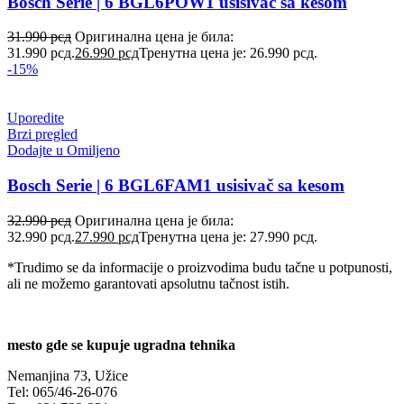
Bosch Serie | 6 BGL6POW1 usisivač sa kesom
31.990
рсд
Оригинална цена је била:
31.990 рсд.
26.990
рсд
Тренутна цена је: 26.990 рсд.
-15%
Uporedite
Brzi pregled
Dodajte u Omiljeno
Bosch Serie | 6 BGL6FAM1 usisivač sa kesom
32.990
рсд
Оригинална цена је била:
32.990 рсд.
27.990
рсд
Тренутна цена је: 27.990 рсд.
*Trudimo se da informacije o proizvodima budu tačne u potpunosti,
ali ne možemo garantovati apsolutnu tačnost istih.
mesto gde se kupuje ugradna tehnika
Nemanjina 73, Užice
Tel: 065/46-26-076