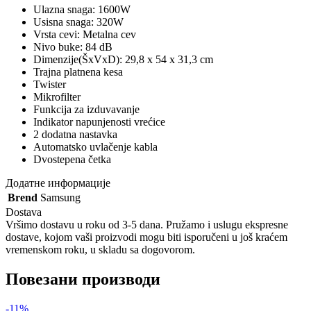
Ulazna snaga: 1600W
Usisna snaga: 320W
Vrsta cevi: Metalna cev
Nivo buke: 84 dB
Dimenzije(ŠxVxD): 29,8 x 54 x 31,3 cm
Trajna platnena kesa
Twister
Mikrofilter
Funkcija za izduvavanje
Indikator napunjenosti vrećice
2 dodatna nastavka
Automatsko uvlačenje kabla
Dvostepena četka
Додатне информације
Brend
Samsung
Dostava
Vršimo dostavu u roku od 3-5 dana. Pružamo i uslugu ekspresne
dostave, kojom vaši proizvodi mogu biti isporučeni u još kraćem
vremenskom roku, u skladu sa dogovorom.
Повезани производи
-11%