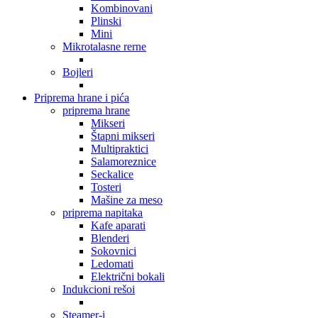
Kombinovani
Plinski
Mini
Mikrotalasne rerne
Bojleri
Priprema hrane i pića
priprema hrane
Mikseri
Štapni mikseri
Multipraktici
Salamoreznice
Seckalice
Tosteri
Mašine za meso
priprema napitaka
Kafe aparati
Blenderi
Sokovnici
Ledomati
Električni bokali
Indukcioni rešoi
Steamer-i