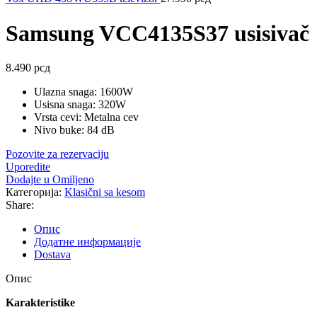
Samsung VCC4135S37 usisivač
8.490
рсд
Ulazna snaga: 1600W
Usisna snaga: 320W
Vrsta cevi: Metalna cev
Nivo buke: 84 dB
Pozovite za rezervaciju
Uporedite
Dodajte u Omiljeno
Категорија:
Klasični sa kesom
Share:
Опис
Додатне информације
Dostava
Опис
Karakteristike