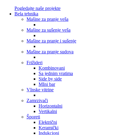
Pogledajte naše projekte
Bela tehnika
Mašine za pranje veša
Mašine za sušenje veša
Mašine za pranje i sušenje
Mašine za pranje sudova
Frižideri
Kombinovani
Sa jednim vratima
Side by side
MIni bar
VInske vitrine
Zamrzivači
Horizontalni
Vertikalni
Šporeti
Električni
Keramički
Indukcioni