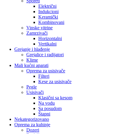
Šporeti
Električni
Indukcioni
Keramički
Kombinovani
Vinske vitrine
Zamrzivači
Horizontalni
Vertikalni
Grejanje i hlađenje
Grejalice i radijatori
Klime
Mali kućni aparati
Oprema za usisivače
Filteri
Kese za usisivače
Pegle
Usisivači
Klasični sa kesom
Na vodu
Sa posudom
Štapni
Nekategorizovano
Oprema za kuhinje
Dozeri