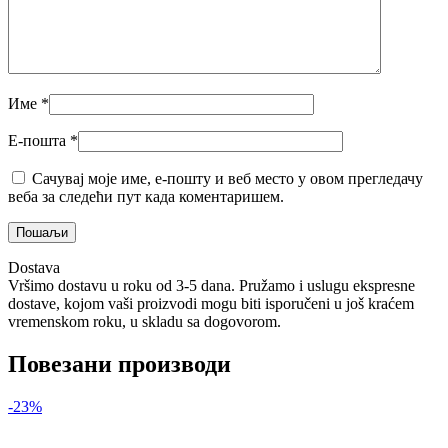
Име
*
Е-пошта
*
Сачувај моје име, е-пошту и веб место у овом прегледачу
веба за следећи пут када коментаришем.
Dostava
Vršimo dostavu u roku od 3-5 dana. Pružamo i uslugu ekspresne
dostave, kojom vaši proizvodi mogu biti isporučeni u još kraćem
vremenskom roku, u skladu sa dogovorom.
Повезани производи
-23%