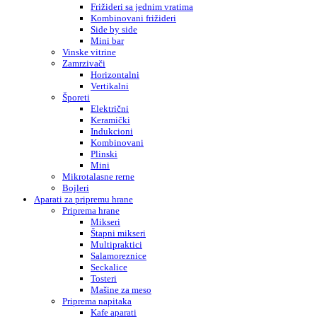
Frižideri sa jednim vratima
Kombinovani frižideri
Side by side
Mini bar
Vinske vitrine
Zamrzivači
Horizontalni
Vertikalni
Šporeti
Električni
Keramički
Indukcioni
Kombinovani
Plinski
Mini
Mikrotalasne rerne
Bojleri
Aparati za pripremu hrane
Priprema hrane
Mikseri
Štapni mikseri
Multipraktici
Salamoreznice
Seckalice
Tosteri
Mašine za meso
Priprema napitaka
Kafe aparati