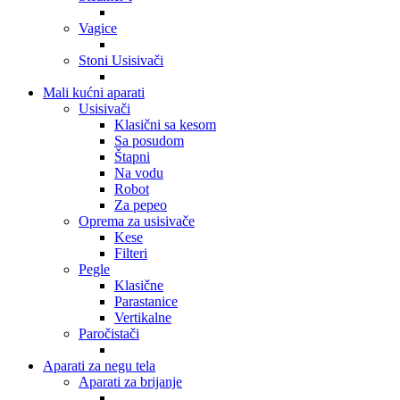
Vagice
Stoni Usisivači
Mali kućni aparati
Usisivači
Klasični sa kesom
Sa posudom
Štapni
Na vodu
Robot
Za pepeo
Oprema za usisivače
Kese
Filteri
Pegle
Klasične
Parastanice
Vertikalne
Paročistači
Aparati za negu tela
Aparati za brijanje