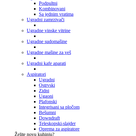
Podpultni
Kombinovani
Sa jednim vratima
Ugradni zamrzivači
Ugradne vinske vitrine
Ugradne sudomašine
Ugradne mašine za veš
Ugradni kafe aparati
Aspiratori
Ugradni
Ostrvski
Zidni
Ugaoni
Plafonski
Integrisani sa pločom
Bešumni
Downdraft
Teleskopski-slajder
Oprema za aspiratore
Želite novu kuhinju?