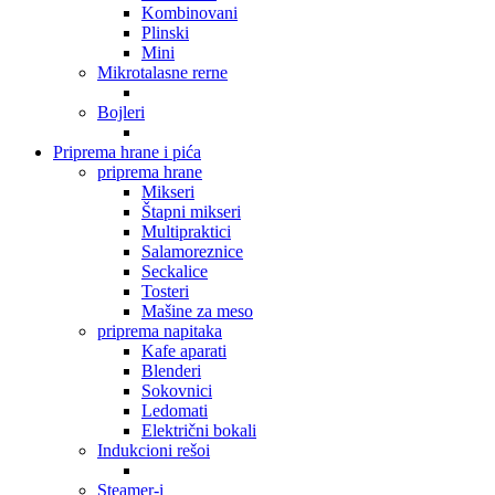
Kombinovani
Plinski
Mini
Mikrotalasne rerne
Bojleri
Priprema hrane i pića
priprema hrane
Mikseri
Štapni mikseri
Multipraktici
Salamoreznice
Seckalice
Tosteri
Mašine za meso
priprema napitaka
Kafe aparati
Blenderi
Sokovnici
Ledomati
Električni bokali
Indukcioni rešoi
Steamer-i