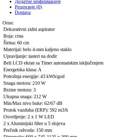
Додатне информације
Рецензије (0)
Dostava
Опис
Dekorativni zidni aspirator
Boja: crna
Širina: 60 cm
Materijal: belo 4-mm kaljeno staklo
Upravljanje: tasteri na dodir
Beli LCD ekran sa Timer automatskim isključenjem
Energetska klasa: A
Potrošnja energije: 43 kWh/god
Snaga motora: 210 W
Brzine motora: 3
Ukupna snaga: 212 W
Min/Max nivo buke: 62/67 dB
Protok vazduha (ERP): 592 m3/h
Osvetljenje: 2 x 1 W LED
2 x Aluminijski filter u 5 slojeva
Prečnik odvoda: 150 mm
Dimenzije: 600 x 745-1125 x 390 mm