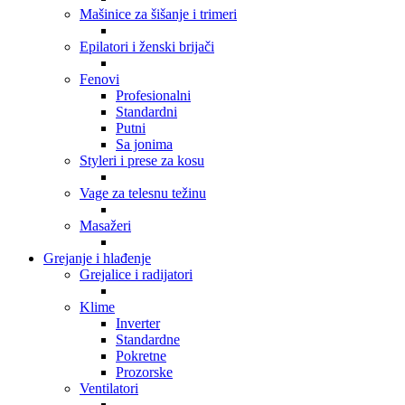
Mašinice za šišanje i trimeri
Epilatori i ženski brijači
Fenovi
Profesionalni
Standardni
Putni
Sa jonima
Styleri i prese za kosu
Vage za telesnu težinu
Masažeri
Grejanje i hlađenje
Grejalice i radijatori
Klime
Inverter
Standardne
Pokretne
Prozorske
Ventilatori