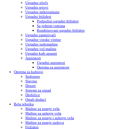
Ugradne ploče
Ugradni setovi
Ugradne mikrotalasne
Ugradni frižideri
Podpultni ugradni frižideri
Sa jednim vratima
Kombinovani ugradni frižideri
Ugradni zamrzivači
Ugradne vinske vitrine
Ugradne sudomašine
Ugradne veš mašine
Ugradni kafe aparati
Aspiratori
Ugradni aspiratori
Oprema za aspiratore
Oprema za kuhinje
Sudopere
Slavine
Dozeri
Sistemi za otpad
Drobilice
Ostali dodaci
Bela tehnika
Mašine za pranje veša
Mašine za sušenje veša
Mašine za pranje i sušenje veša
Mašine za pranje sudova
Frižideri