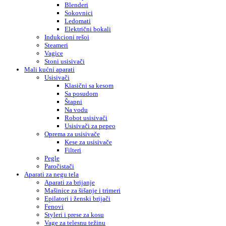
Blenderi
Sokovnici
Ledomati
Električni bokali
Indukcioni rešoi
Steameri
Vagice
Stoni usisivači
Mali kućni aparati
Usisivači
Klasični sa kesom
Sa posudom
Štapni
Na vodu
Robot usisivači
Usisivači za pepeo
Oprema za usisivače
Kese za usisivače
Filteri
Pegle
Paročistači
Aparati za negu tela
Aparati za brijanje
Mašinice za šišanje i trimeri
Epilatori i ženski brijači
Fenovi
Styleri i prese za kosu
Vage za telesnu težinu