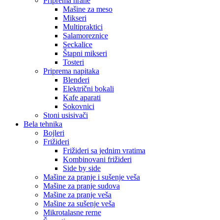
Priprema hrane
Mašine za meso
Mikseri
Multipraktici
Salamoreznice
Seckalice
Štapni mikseri
Tosteri
Priprema napitaka
Blenderi
Električni bokali
Kafe aparati
Sokovnici
Stoni usisivači
Bela tehnika
Bojleri
Frižideri
Frižideri sa jednim vratima
Kombinovani frižideri
Side by side
Mašine za pranje i sušenje veša
Mašine za pranje sudova
Mašine za pranje veša
Mašine za sušenje veša
Mikrotalasne rerne