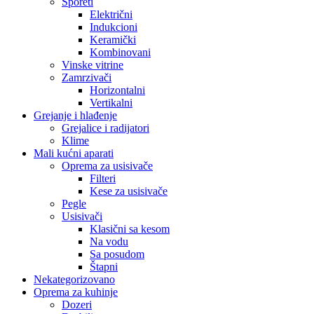
Šporeti
Električni
Indukcioni
Keramički
Kombinovani
Vinske vitrine
Zamrzivači
Horizontalni
Vertikalni
Grejanje i hlađenje
Grejalice i radijatori
Klime
Mali kućni aparati
Oprema za usisivače
Filteri
Kese za usisivače
Pegle
Usisivači
Klasični sa kesom
Na vodu
Sa posudom
Štapni
Nekategorizovano
Oprema za kuhinje
Dozeri