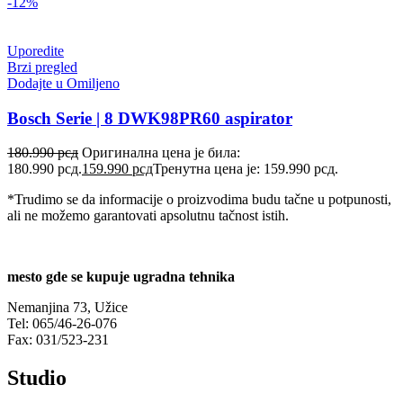
-12%
Uporedite
Brzi pregled
Dodajte u Omiljeno
Bosch Serie | 8 DWK98PR60 aspirator
180.990
рсд
Оригинална цена је била:
180.990 рсд.
159.990
рсд
Тренутна цена је: 159.990 рсд.
*Trudimo se da informacije o proizvodima budu tačne u potpunosti,
ali ne možemo garantovati apsolutnu tačnost istih.
mesto gde se kupuje ugradna tehnika
Nemanjina 73, Užice
Tel: 065/46-26-076
Fax: 031/523-231
Studio