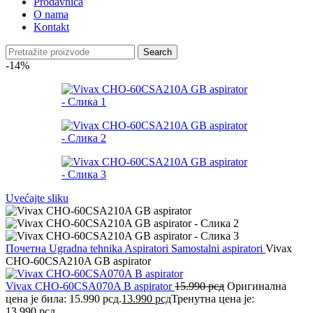
Prodavnica
O nama
Kontakt
Search
-14%
Uvećajte sliku
Почетна
Ugradna tehnika
Aspiratori
Samostalni aspiratori
Vivax
CHO-60CSA210A GB aspirator
Vivax CHO-60CSA070A B aspirator
15.990
рсд
Оригинална
цена је била: 15.990 рсд.
13.990
рсд
Тренутна цена је:
13.990 рсд.