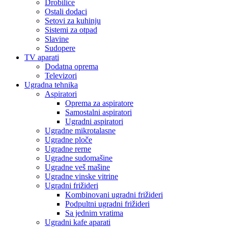
Drobilice
Ostali dodaci
Setovi za kuhinju
Sistemi za otpad
Slavine
Sudopere
TV aparati
Dodatna oprema
Televizori
Ugradna tehnika
Aspiratori
Oprema za aspiratore
Samostalni aspiratori
Ugradni aspiratori
Ugradne mikrotalasne
Ugradne ploče
Ugradne rerne
Ugradne sudomašine
Ugradne veš mašine
Ugradne vinske vitrine
Ugradni frižideri
Kombinovani ugradni frižideri
Podpultni ugradni frižideri
Sa jednim vratima
Ugradni kafe aparati