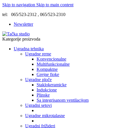
Skip to navigation
Skip to main content
tel: 065/523-2312 , 065/523-2310
Newsletter
Kategorije proizvoda
Ugradna tehnika
Ugradne rerne
Konvencionalne
Multifunkcionalne
Kompaktne
Grejne fioke
Ugradne ploče
Staklokeramicke
Indukcione
Plinske
Sa integrisanom ventilacijom
Ugradni setovi
Ugradne mikrotalasne
Ugradni frižideri