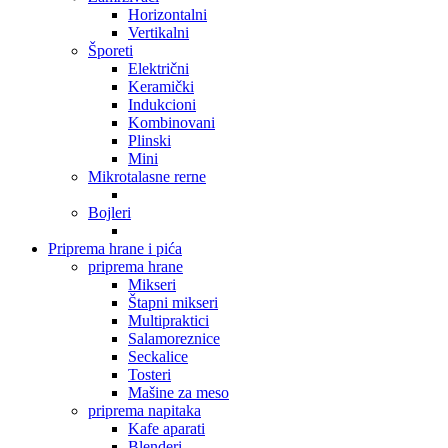
Horizontalni
Vertikalni
Šporeti
Električni
Keramički
Indukcioni
Kombinovani
Plinski
Mini
Mikrotalasne rerne
Bojleri
Priprema hrane i pića
priprema hrane
Mikseri
Štapni mikseri
Multipraktici
Salamoreznice
Seckalice
Tosteri
Mašine za meso
priprema napitaka
Kafe aparati
Blenderi