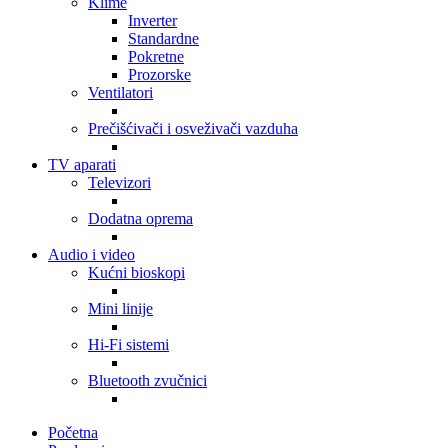
Klime
Inverter
Standardne
Pokretne
Prozorske
Ventilatori
Prečišćivači i osveživači vazduha
TV aparati
Televizori
Dodatna oprema
Audio i video
Kućni bioskopi
Mini linije
Hi-Fi sistemi
Bluetooth zvučnici
Početna