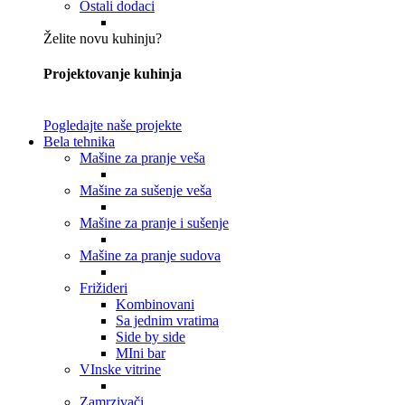
Ostali dodaci
Želite novu kuhinju?
Projektovanje kuhinja
Pogledajte naše projekte
Bela tehnika
Mašine za pranje veša
Mašine za sušenje veša
Mašine za pranje i sušenje
Mašine za pranje sudova
Frižideri
Kombinovani
Sa jednim vratima
Side by side
MIni bar
VInske vitrine
Zamrzivači