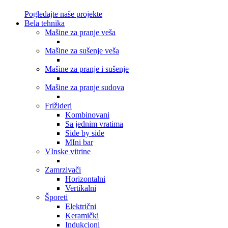
Pogledajte naše projekte
Bela tehnika
Mašine za pranje veša
Mašine za sušenje veša
Mašine za pranje i sušenje
Mašine za pranje sudova
Frižideri
Kombinovani
Sa jednim vratima
Side by side
MIni bar
VInske vitrine
Zamrzivači
Horizontalni
Vertikalni
Šporeti
Električni
Keramički
Indukcioni