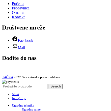
Početna
Prodavnica
O nama
Kontakt
Društvene mreže
Facebook
Mail
Dođite do nas
TAČKA
2022. Sva autorska prava zadržana.
Search
Meni
Kategorije
Ugradna tehnika
Ugradne rerne