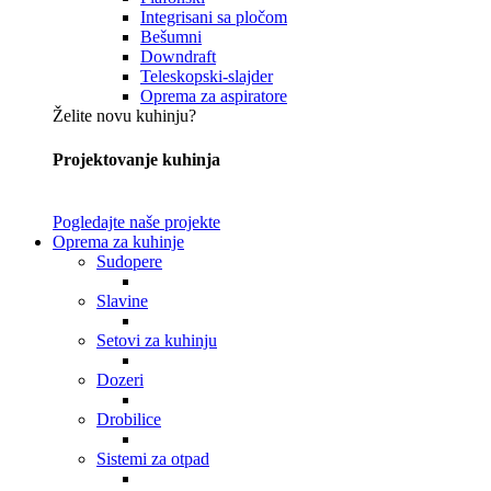
Integrisani sa pločom
Bešumni
Downdraft
Teleskopski-slajder
Oprema za aspiratore
Želite novu kuhinju?
Projektovanje kuhinja
Pogledajte naše projekte
Oprema za kuhinje
Sudopere
Slavine
Setovi za kuhinju
Dozeri
Drobilice
Sistemi za otpad