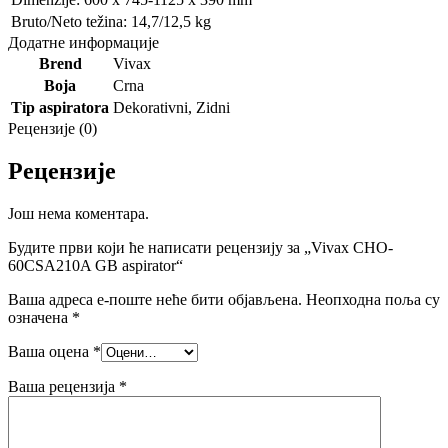
Bruto/Neto težina: 14,7/12,5 kg
Додатне информације
Brend
Vivax
Boja
Crna
Tip aspiratora
Dekorativni
,
Zidni
Рецензије (0)
Рецензије
Још нема коментара.
Будите први који ће написати рецензију за „Vivax CHO-
60CSA210A GB aspirator“
Ваша адреса е-поште неће бити објављена.
Неопходна поља су
означена
*
Ваша оцена
*
Ваша рецензија
*