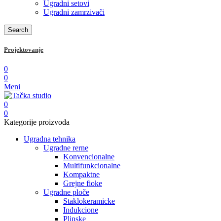
Ugradni setovi
Ugradni zamrzivači
Search
Projektovanje
0
0
Meni
0
0
Kategorije proizvoda
Ugradna tehnika
Ugradne rerne
Konvencionalne
Multifunkcionalne
Kompaktne
Grejne fioke
Ugradne ploče
Staklokeramicke
Indukcione
Plinske