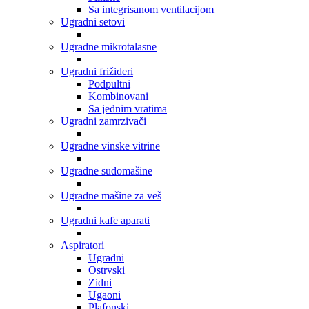
Sa integrisanom ventilacijom
Ugradni setovi
Ugradne mikrotalasne
Ugradni frižideri
Podpultni
Kombinovani
Sa jednim vratima
Ugradni zamrzivači
Ugradne vinske vitrine
Ugradne sudomašine
Ugradne mašine za veš
Ugradni kafe aparati
Aspiratori
Ugradni
Ostrvski
Zidni
Ugaoni
Plafonski