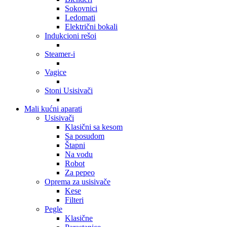
Sokovnici
Ledomati
Električni bokali
Indukcioni rešoi
Steamer-i
Vagice
Stoni Usisivači
Mali kućni aparati
Usisivači
Klasični sa kesom
Sa posudom
Štapni
Na vodu
Robot
Za pepeo
Oprema za usisivače
Kese
Filteri
Pegle
Klasične