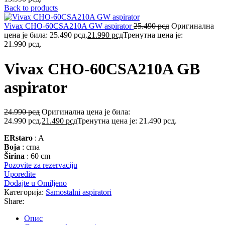
Back to products
Vivax CHO-60CSA210A GW aspirator
25.490
рсд
Оригинална
цена је била: 25.490 рсд.
21.990
рсд
Тренутна цена је:
21.990 рсд.
Vivax CHO-60CSA210A GB
aspirator
24.990
рсд
Оригинална цена је била:
24.990 рсд.
21.490
рсд
Тренутна цена је: 21.490 рсд.
ERstaro
: A
Boja
: crna
Širina
: 60 cm
Pozovite za rezervaciju
Uporedite
Dodajte u Omiljeno
Категорија:
Samostalni aspiratori
Share:
Опис