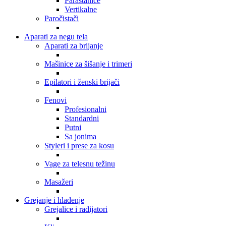
Parastanice
Vertikalne
Paročistači
Aparati za negu tela
Aparati za brijanje
Mašinice za šišanje i trimeri
Epilatori i ženski brijači
Fenovi
Profesionalni
Standardni
Putni
Sa jonima
Styleri i prese za kosu
Vage za telesnu težinu
Masažeri
Grejanje i hlađenje
Grejalice i radijatori