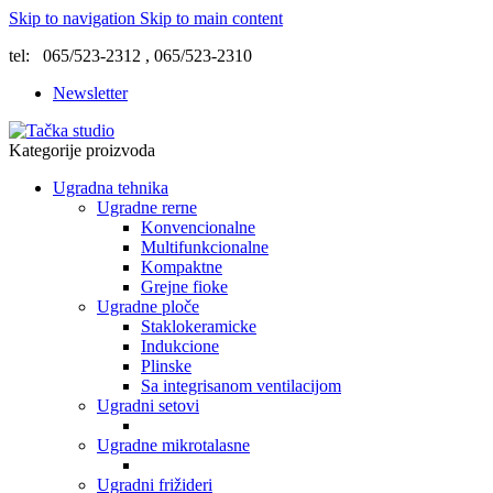
Skip to navigation
Skip to main content
tel: 065/523-2312 , 065/523-2310
Newsletter
Kategorije proizvoda
Ugradna tehnika
Ugradne rerne
Konvencionalne
Multifunkcionalne
Kompaktne
Grejne fioke
Ugradne ploče
Staklokeramicke
Indukcione
Plinske
Sa integrisanom ventilacijom
Ugradni setovi
Ugradne mikrotalasne
Ugradni frižideri