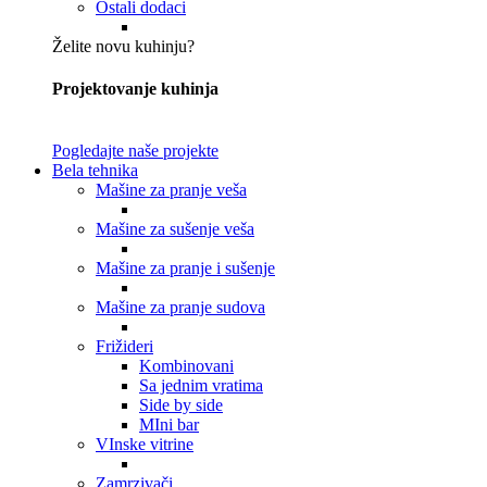
Ostali dodaci
Želite novu kuhinju?
Projektovanje kuhinja
Pogledajte naše projekte
Bela tehnika
Mašine za pranje veša
Mašine za sušenje veša
Mašine za pranje i sušenje
Mašine za pranje sudova
Frižideri
Kombinovani
Sa jednim vratima
Side by side
MIni bar
VInske vitrine
Zamrzivači