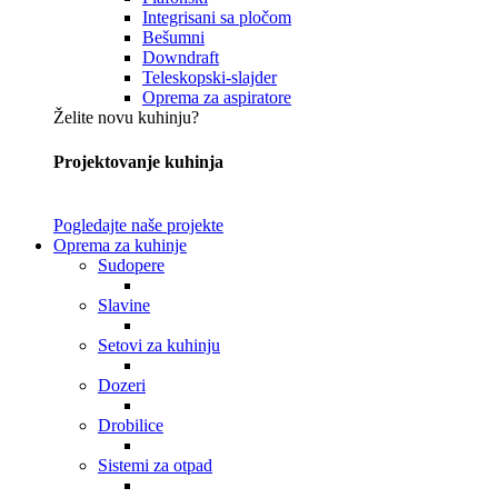
Integrisani sa pločom
Bešumni
Downdraft
Teleskopski-slajder
Oprema za aspiratore
Želite novu kuhinju?
Projektovanje kuhinja
Pogledajte naše projekte
Oprema za kuhinje
Sudopere
Slavine
Setovi za kuhinju
Dozeri
Drobilice
Sistemi za otpad