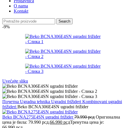
Prodavnica
O nama
Kontakt
Search
-9%
Uvećajte sliku
Почетна
Ugradna tehnika
Ugradni frižideri
Kombinovani ugradni
frižideri
Beko BCNA306E4SN ugradni frižider
Beko BCNA275E4SN ugradni frižider
79.990
рсд
Оригинална
цена је била: 79.990 рсд.
66.990
рсд
Тренутна цена је:
66.990 рсд.