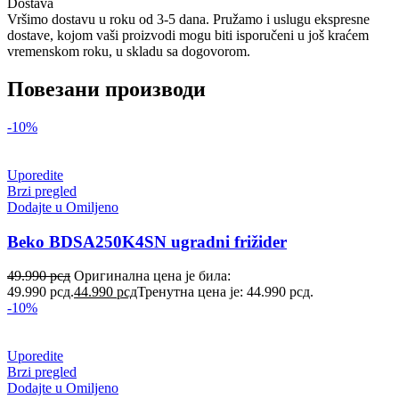
Dostava
Vršimo dostavu u roku od 3-5 dana. Pružamo i uslugu ekspresne
dostave, kojom vaši proizvodi mogu biti isporučeni u još kraćem
vremenskom roku, u skladu sa dogovorom.
Повезани производи
-10%
Uporedite
Brzi pregled
Dodajte u Omiljeno
Beko BDSA250K4SN ugradni frižider
49.990
рсд
Оригинална цена је била:
49.990 рсд.
44.990
рсд
Тренутна цена је: 44.990 рсд.
-10%
Uporedite
Brzi pregled
Dodajte u Omiljeno