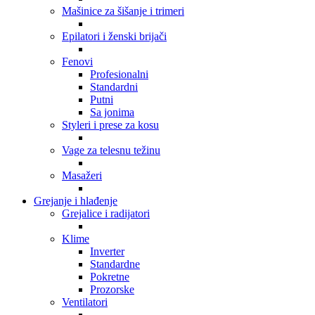
Mašinice za šišanje i trimeri
Epilatori i ženski brijači
Fenovi
Profesionalni
Standardni
Putni
Sa jonima
Styleri i prese za kosu
Vage za telesnu težinu
Masažeri
Grejanje i hlađenje
Grejalice i radijatori
Klime
Inverter
Standardne
Pokretne
Prozorske
Ventilatori