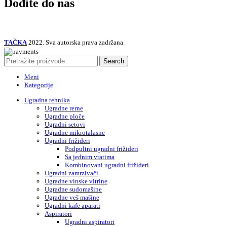
Dođite do nas
TAČKA
2022. Sva autorska prava zadržana.
Search
Meni
Kategorije
Ugradna tehnika
Ugradne rerne
Ugradne ploče
Ugradni setovi
Ugradne mikrotalasne
Ugradni frižideri
Podpultni ugradni frižideri
Sa jednim vratima
Kombinovani ugradni frižideri
Ugradni zamrzivači
Ugradne vinske vitrine
Ugradne sudomašine
Ugradne veš mašine
Ugradni kafe aparati
Aspiratori
Ugradni aspiratori