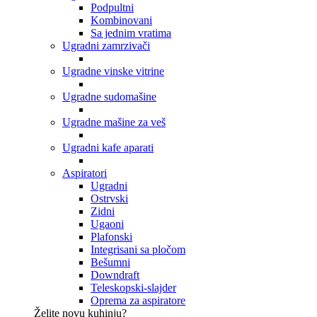
Podpultni
Kombinovani
Sa jednim vratima
Ugradni zamrzivači
Ugradne vinske vitrine
Ugradne sudomašine
Ugradne mašine za veš
Ugradni kafe aparati
Aspiratori
Ugradni
Ostrvski
Zidni
Ugaoni
Plafonski
Integrisani sa pločom
Bešumni
Downdraft
Teleskopski-slajder
Oprema za aspiratore
Želite novu kuhinju?