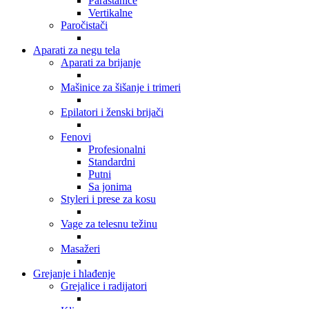
Parastanice
Vertikalne
Paročistači
Aparati za negu tela
Aparati za brijanje
Mašinice za šišanje i trimeri
Epilatori i ženski brijači
Fenovi
Profesionalni
Standardni
Putni
Sa jonima
Styleri i prese za kosu
Vage za telesnu težinu
Masažeri
Grejanje i hlađenje
Grejalice i radijatori