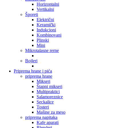
Horizontalni
Vertikalni
Šporeti
Električni
Keramički
Indukcioni
Kombinovani
Plinski
Mini
Mikrotalasne rerne
Bojleri
Priprema hrane i pića
priprema hrane
Mikseri
Štapni mikseri
Multipraktici
Salamoreznice
Seckalice
Tosteri
Mašine za meso
priprema napitaka
Kafe aparati
Blenderi