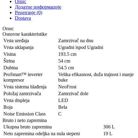
Опис
Додатне информације
Рецензије (0)
Dostava
Опис
Osnovne karakteristike
Vrsta uređaja
Zamrzivač na dnu
Vrsta uklapanja
Ugradni ispod Ugradni
Visina
193.5 cm
Širina
54 cm
Dubina
54.5 cm
ProSmart™ inverter
Velika efikasnost, duža trajnost i manje
kompresor
buke
Vrsta sistema hlađenja
NeoFrost
Položaj zamrzivača
Zamrzivač dole
Vrsta displeja
LED
Boja
Bela
Noise Emission Class
C
Bruto i neto zapremina
Ukupna bruto zapremina
306 L
Neto zapremina odeljka na nula stepeni
19 L