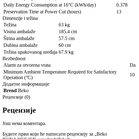
Daily Energy Consumption at 16°C (kWh/day)
0.378
Preservation Time at Power Cut (hours)
13
Dimenzije i težina
Težina
63 kg
Visina ambalaže
185.4 cm
Širina ambalaže
57.5 cm
Dubina ambalaže
60 cm
Težina upakovanog uređaja
67.9 kg
Bezbednost
Alarm za otvorena vrata
Da
Minimum Ambient Temperature Required for Satisfactory
10
Operation (°C)
Додатне информације
Brend
Beko
Рецензије (0)
Рецензије
Још нема коментара.
Будите први који ће написати рецензију за „Beko