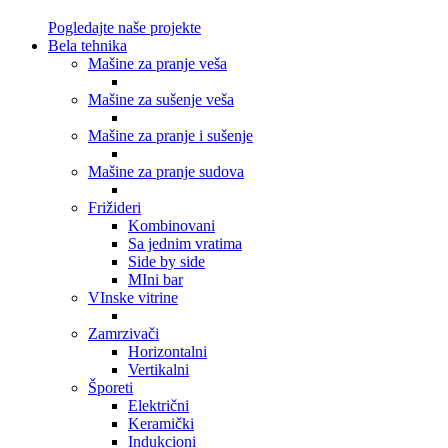
Pogledajte naše projekte
Bela tehnika
Mašine za pranje veša
Mašine za sušenje veša
Mašine za pranje i sušenje
Mašine za pranje sudova
Frižideri
Kombinovani
Sa jednim vratima
Side by side
MIni bar
VInske vitrine
Zamrzivači
Horizontalni
Vertikalni
Šporeti
Električni
Keramički
Indukcioni