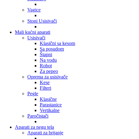
Vagice
Stoni Usisivači
Mali kućni aparati
Usisivači
Klasični sa kesom
Sa posudom
Štapni
Na vodu
Robot
Za pepeo
Oprema za usisivače
Kese
Filteri
Pegle
Klasične
Parastanice
Vertikalne
Paročistači
Aparati za negu tela
Aparati za brijanje