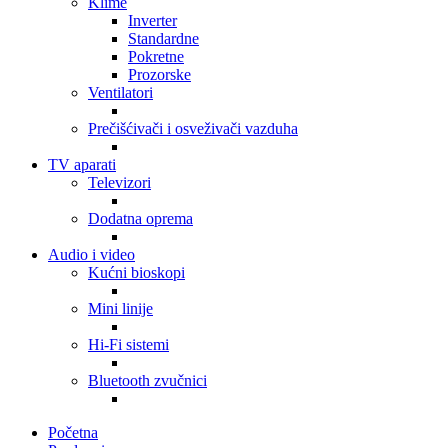
Klime
Inverter
Standardne
Pokretne
Prozorske
Ventilatori
Prečišćivači i osveživači vazduha
TV aparati
Televizori
Dodatna oprema
Audio i video
Kućni bioskopi
Mini linije
Hi-Fi sistemi
Bluetooth zvučnici
Početna