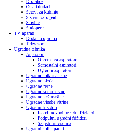
Drobilice
Ostali dodaci
Setovi za kuhinju
Sistemi za otpad
Slavine
Sudopere
TV aparati
Dodatna oprema
Televizori
Ugradna tehnika
Aspiratori
Oprema za aspiratore
Samostalni aspiratori
Ugradni aspiratori
Ugradne mikrotalasne
Ugradne ploče
Ugradne rerne
Ugradne sudomašine
Ugradne veš mašine
Ugradne vinske vitrine
Ugradni frižideri
Kombinovani ugradni frižideri
Podpultni ugradni frižideri
Sa jednim vratima
Ugradni kafe aparati