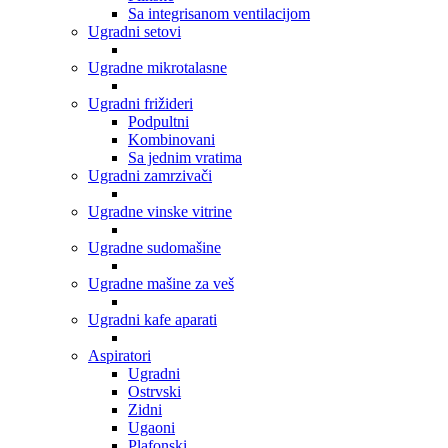
Sa integrisanom ventilacijom
Ugradni setovi
Ugradne mikrotalasne
Ugradni frižideri
Podpultni
Kombinovani
Sa jednim vratima
Ugradni zamrzivači
Ugradne vinske vitrine
Ugradne sudomašine
Ugradne mašine za veš
Ugradni kafe aparati
Aspiratori
Ugradni
Ostrvski
Zidni
Ugaoni
Plafonski