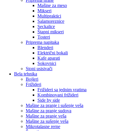
Priprema hrane
Mašine za meso
Mikseri
Multipraktici
Salamoreznice
Seckalice
Štapni mikseri
Tosteri
Priprema napitaka
Blenderi
Električni bokali
Kafe aparati
Sokovnici
Stoni usisivači
Bela tehnika
Bojleri
Frižideri
Frižideri sa jednim vratima
Kombinovani frižideri
Side by side
Mašine za pranje i sušenje veša
Mašine za pranje sudova
Mašine za pranje veša
Mašine za sušenje veša
Mikrotalasne rerne