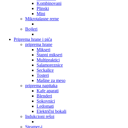
Kombinovani
Plinski
Mini
Mikrotalasne rerne
Bojleri
Priprema hrane i pića
priprema hrane
Mikseri
Štapni mikseri
Multipraktici
Salamoreznice
Seckalice
Tosteri
Mašine za meso
priprema napitaka
Kafe aparati
Blenderi
Sokovnici
Ledomati
Električni bokali
Indukcioni rešoi
Steamer-i