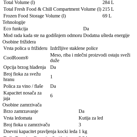
Total Volume (l)
284 L
Total Fresh Food & Chill Compartment Volume (l)
215 L
Frozen Food Storage Volume (l)
69 L
Tehnologije
Eco funkcija
Da
Mod rada kada ste na godišnjem odmoru
Dodatna ušteda energije
Osobine frižidera
Vrsta polica u frižideru
Izdržljive staklene police
Meso, riba i mlečni proizvodi ostaju sveži
CoolRoom®
duže
Opcija brzog hlađenja
Da
Broj fioka za svežu
1
hranu
Polica za vino / flaše
Da
Kapacitet nosača za
6
jaja
Osobine zamrzivača
Brzo zamrzavanje
Da
Vrsta ledomata
Kutija za led
Broj fioka u zamrzivaču
3
Dnevni kapacitet pravljenja kocki leda
1 kg