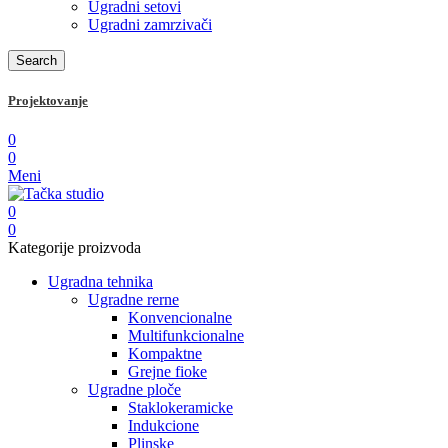
Ugradni setovi
Ugradni zamrzivači
Search
Projektovanje
0
0
Meni
0
0
Kategorije proizvoda
Ugradna tehnika
Ugradne rerne
Konvencionalne
Multifunkcionalne
Kompaktne
Grejne fioke
Ugradne ploče
Staklokeramicke
Indukcione
Plinske