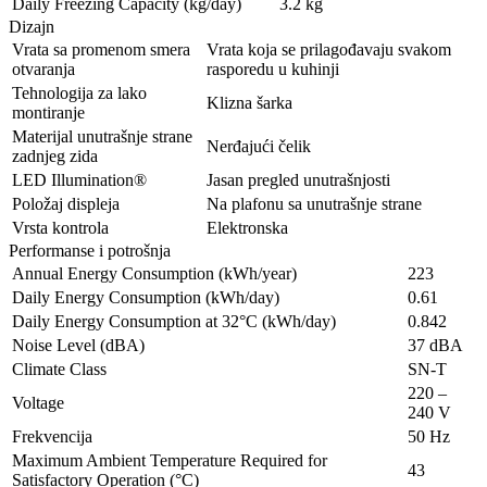
Daily Freezing Capacity (kg/day)
3.2 kg
Dizajn
Vrata sa promenom smera
Vrata koja se prilagođavaju svakom
otvaranja
rasporedu u kuhinji
Tehnologija za lako
Klizna šarka
montiranje
Materijal unutrašnje strane
Nerđajući čelik
zadnjeg zida
LED Illumination®
Jasan pregled unutrašnjosti
Položaj displeja
Na plafonu sa unutrašnje strane
Vrsta kontrola
Elektronska
Performanse i potrošnja
Annual Energy Consumption (kWh/year)
223
Daily Energy Consumption (kWh/day)
0.61
Daily Energy Consumption at 32°C (kWh/day)
0.842
Noise Level (dBA)
37 dBA
Climate Class
SN-T
220 –
Voltage
240 V
Frekvencija
50 Hz
Maximum Ambient Temperature Required for
43
Satisfactory Operation (°C)