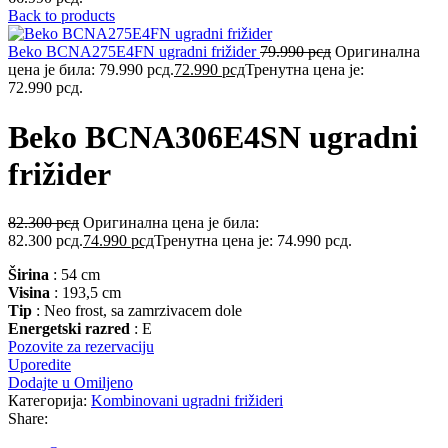
Back to products
Beko BCNA275E4FN ugradni frižider
79.990
рсд
Оригинална
цена је била: 79.990 рсд.
72.990
рсд
Тренутна цена је:
72.990 рсд.
Beko BCNA306E4SN ugradni
frižider
82.300
рсд
Оригинална цена је била:
82.300 рсд.
74.990
рсд
Тренутна цена је: 74.990 рсд.
Širina
: 54 cm
Visina
: 193,5 cm
Tip
: Neo frost, sa zamrzivacem dole
Energetski razred
: E
Pozovite za rezervaciju
Uporedite
Dodajte u Omiljeno
Категорија:
Kombinovani ugradni frižideri
Share: