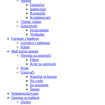
Šporeti
Električni
Indukcioni
Keramički
Kombinovani
Vinske vitrine
Zamrzivači
Horizontalni
Vertikalni
Grejanje i hlađenje
Grejalice i radijatori
Klime
Mali kućni aparati
Oprema za usisivače
Filteri
Kese za usisivače
Pegle
Usisivači
Klasični sa kesom
Na vodu
Sa posudom
Štapni
Nekategorizovano
Oprema za kuhinje
Dozeri