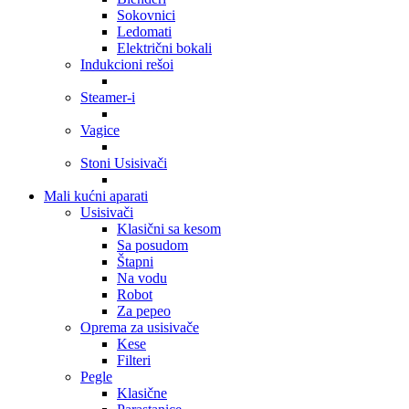
Sokovnici
Ledomati
Električni bokali
Indukcioni rešoi
Steamer-i
Vagice
Stoni Usisivači
Mali kućni aparati
Usisivači
Klasični sa kesom
Sa posudom
Štapni
Na vodu
Robot
Za pepeo
Oprema za usisivače
Kese
Filteri
Pegle
Klasične