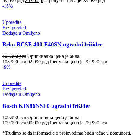
99.990 рсд.
89.990
рсд
Тренутна цена је: 89.990 рсд.
-15%
Uporedite
Brzi pregled
Dodajte u Omiljeno
Beko BCSE 400 E40SN ugradni frižider
108.990
рсд
Оригинална цена је била:
108.990 рсд.
92.990
рсд
Тренутна цена је: 92.990 рсд.
-9%
Uporedite
Brzi pregled
Dodajte u Omiljeno
Bosch KIN86NSF0 ugradni frižider
109.990
рсд
Оригинална цена је била:
109.990 рсд.
99.990
рсд
Тренутна цена је: 99.990 рсд.
*Trudimo se da informacije o proizvodima budu tačne u potpunosti,