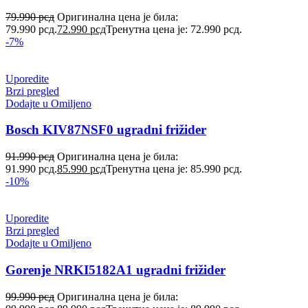
79.990
рсд
Оригинална цена је била:
79.990 рсд.
72.990
рсд
Тренутна цена је: 72.990 рсд.
-7%
Uporedite
Brzi pregled
Dodajte u Omiljeno
Bosch KIV87NSF0 ugradni frižider
91.990
рсд
Оригинална цена је била:
91.990 рсд.
85.990
рсд
Тренутна цена је: 85.990 рсд.
-10%
Uporedite
Brzi pregled
Dodajte u Omiljeno
Gorenje NRKI5182A1 ugradni frižider
99.990
рсд
Оригинална цена је била: