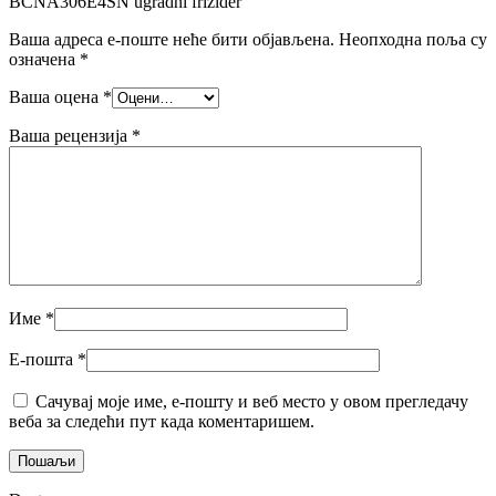
BCNA306E4SN ugradni frižider“
Ваша адреса е-поште неће бити објављена.
Неопходна поља су
означена
*
Ваша оцена
*
Ваша рецензија
*
Име
*
Е-пошта
*
Сачувај моје име, е-пошту и веб место у овом прегледачу
веба за следећи пут када коментаришем.