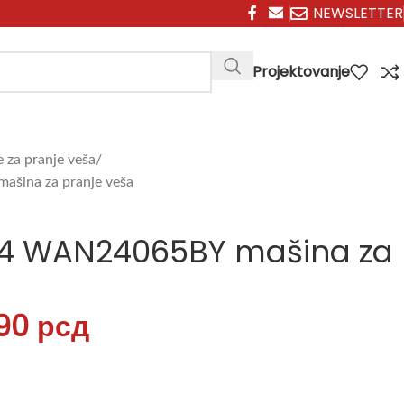
NEWSLETTER
Projektovanje
 za pranje veša
ašina za pranje veša
 4 WAN24065BY mašina za
990
рсд