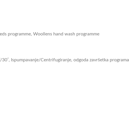
ureds programme, Woollens hand wash programme
15’/30′, Ispumpavanje/Centrifugiranje, odgoda završetka progra