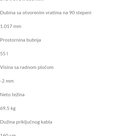
Dubina sa otvorenim vratima na 90 stepeni
1.017 mm
Prostornina bubnja
55 l
Visina sa radnom pločom
-2 mm
Neto težina
69,5 kg
Dužina priključnog kabla
160 cm