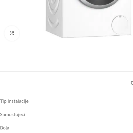
Uvećajte sliku
Tip instalacije
Samostojeći
Boja