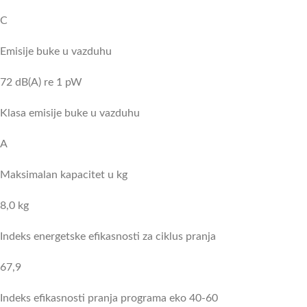
C
Emisije buke u vazduhu
72 dB(A) re 1 pW
Klasa emisije buke u vazduhu
A
Maksimalan kapacitet u kg
8,0 kg
Indeks energetske efikasnosti za ciklus pranja
67,9
Indeks efikasnosti pranja programa eko 40-60