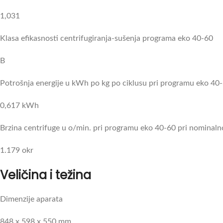
1,031
Klasa efikasnosti centrifugiranja-sušenja programa eko 40-60
B
Potrošnja energije u kWh po kg po ciklusu pri programu eko 40
0,617 kWh
Brzina centrifuge u o/min. pri programu eko 40-60 pri nominal
1.179 okr
Veličina i težina
Dimenzije aparata
848 x 598 x 550 mm