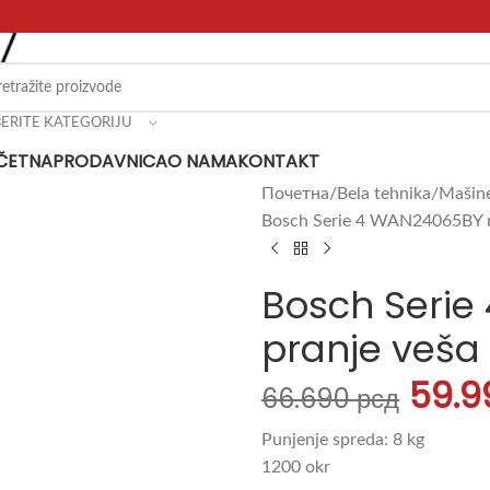
BERITE KATEGORIJU
ČETNA
PRODAVNICA
O NAMA
KONTAKT
Почетна
Bela tehnika
Mašine
Bosch Serie 4 WAN24065BY m
Bosch Serie
pranje veša
59.
66.690
рсд
Punjenje spreda: 8 kg
1200 okr