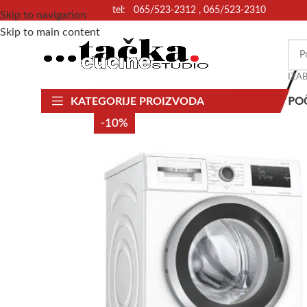
tel: 065/523-2312 , 065/523-2310
Skip to navigation
Skip to main content
IZA
PO
KATEGORIJE PROIZVODA
-10%