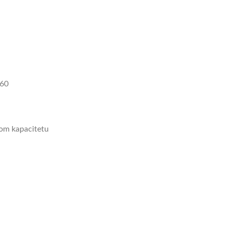
-60
nom kapacitetu