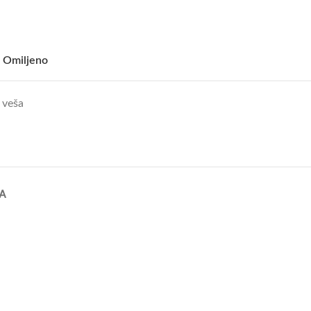
 Omiljeno
 veša
A