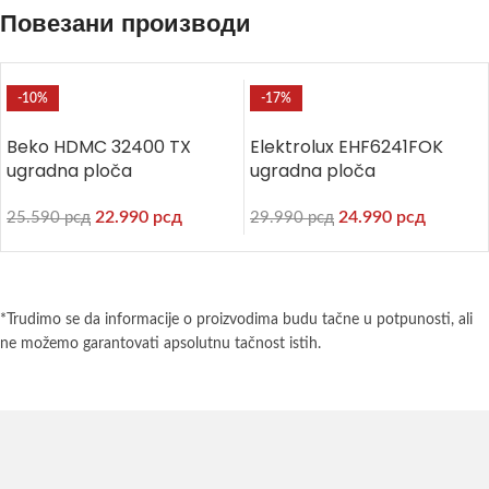
Повезани производи
-10%
-17%
Beko HDMC 32400 TX
Elektrolux EHF6241FOK
ugradna ploča
ugradna ploča
22.990
рсд
24.990
рсд
25.590
рсд
29.990
рсд
*Trudimo se da informacije o proizvodima budu tačne u potpunosti, ali
ne možemo garantovati apsolutnu tačnost istih.