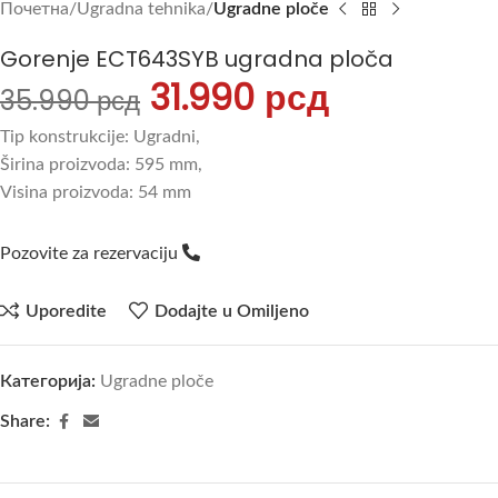
Почетна
Ugradna tehnika
Ugradne ploče
Gorenje ECT643SYB ugradna ploča
31.990
рсд
35.990
рсд
Tip konstrukcije: Ugradni,
Širina proizvoda: 595 mm,
Visina proizvoda: 54 mm
Pozovite za rezervaciju
Uporedite
Dodajte u Omiljeno
Категорија:
Ugradne ploče
Share: