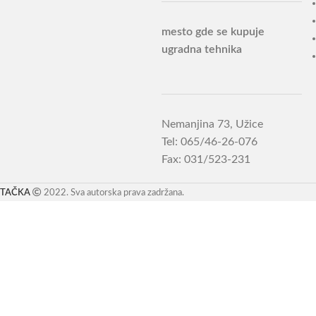
mesto gde se kupuje
ugradna tehnika
Nemanjina 73, Užice
Tel: 065/46-26-076
Fax: 031/523-231
TAČKA
2022. Sva autorska prava zadržana.