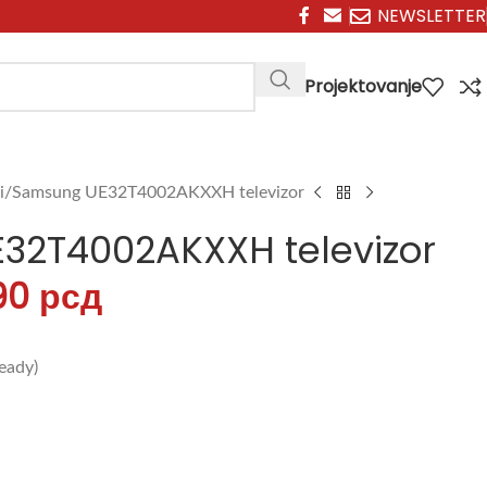
NEWSLETTER
Projektovanje
i
Samsung UE32T4002AKXXH televizor
32T4002AKXXH televizor
90
рсд
eady)