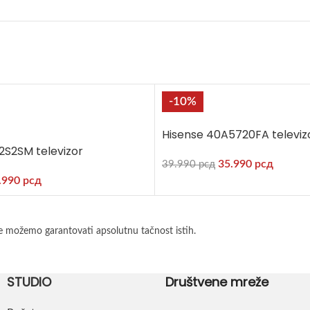
-10%
Hisense 40A5720FA televiz
2S2SM televizor
35.990
рсд
39.990
рсд
.990
рсд
e možemo garantovati apsolutnu tačnost istih.
STUDIO
Društvene mreže