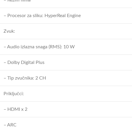
– Režim filma
– Procesor za sliku: HyperReal Engine
Zvuk:
– Audio izlazna snaga (RMS): 10 W
– Dolby Digital Plus
– Tip zvučnika: 2 CH
Priključci:
– HDMI x 2
– ARC