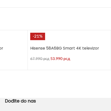
-21%
or
Hisense 58A6BG Smart 4K televizor
53.990
рсд
67.990
рсд
Dođite do nas