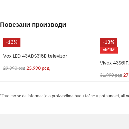
Повезани производи
-13%
-13%
AKCIJA!
Vox LED 43ADS316B televizor
Vivax 43S61T
25.990
рсд
29.990
рсд
27
31.990
рсд
*Trudimo se da informacije o proizvodima budu tačne u potpunosti, ali n