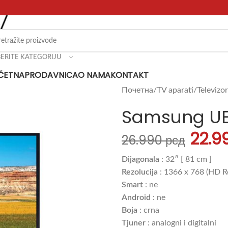
BERITE KATEGORIJU
ČETNA
PRODAVNICA
O NAMA
KONTAKT
Почетна
TV aparati
Televizor
Samsung UE
22.9
26.990
рсд
Dijagonala
: 32″ [ 81 cm ]
Rezolucija
: 1366 x 768 (HD R
Smart
: ne
Android
: ne
Boja
: crna
Tjuner
: analogni i digitalni