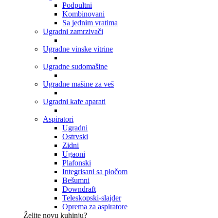
Podpultni
Kombinovani
Sa jednim vratima
Ugradni zamrzivači
Ugradne vinske vitrine
Ugradne sudomašine
Ugradne mašine za veš
Ugradni kafe aparati
Aspiratori
Ugradni
Ostrvski
Zidni
Ugaoni
Plafonski
Integrisani sa pločom
Bešumni
Downdraft
Teleskopski-slajder
Oprema za aspiratore
Želite novu kuhinju?