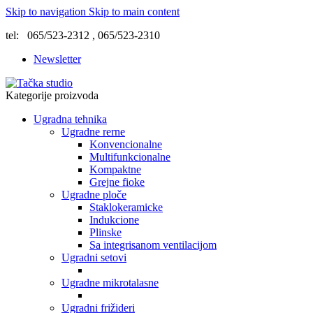
Skip to navigation
Skip to main content
tel: 065/523-2312 , 065/523-2310
Newsletter
Kategorije proizvoda
Ugradna tehnika
Ugradne rerne
Konvencionalne
Multifunkcionalne
Kompaktne
Grejne fioke
Ugradne ploče
Staklokeramicke
Indukcione
Plinske
Sa integrisanom ventilacijom
Ugradni setovi
Ugradne mikrotalasne
Ugradni frižideri