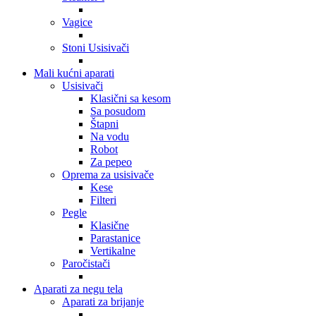
Vagice
Stoni Usisivači
Mali kućni aparati
Usisivači
Klasični sa kesom
Sa posudom
Štapni
Na vodu
Robot
Za pepeo
Oprema za usisivače
Kese
Filteri
Pegle
Klasične
Parastanice
Vertikalne
Paročistači
Aparati za negu tela
Aparati za brijanje