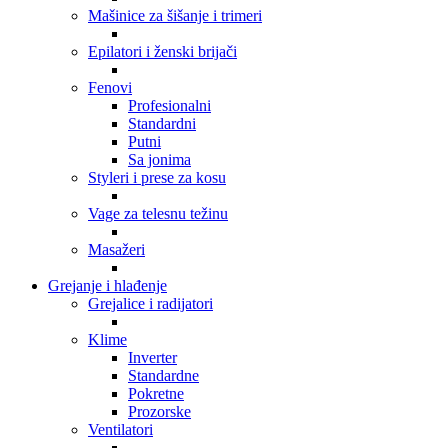
Mašinice za šišanje i trimeri
Epilatori i ženski brijači
Fenovi
Profesionalni
Standardni
Putni
Sa jonima
Styleri i prese za kosu
Vage za telesnu težinu
Masažeri
Grejanje i hlađenje
Grejalice i radijatori
Klime
Inverter
Standardne
Pokretne
Prozorske
Ventilatori