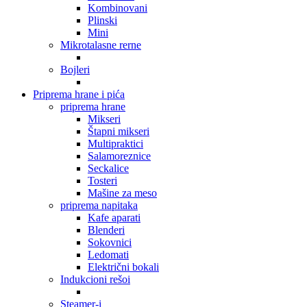
Kombinovani
Plinski
Mini
Mikrotalasne rerne
Bojleri
Priprema hrane i pića
priprema hrane
Mikseri
Štapni mikseri
Multipraktici
Salamoreznice
Seckalice
Tosteri
Mašine za meso
priprema napitaka
Kafe aparati
Blenderi
Sokovnici
Ledomati
Električni bokali
Indukcioni rešoi
Steamer-i