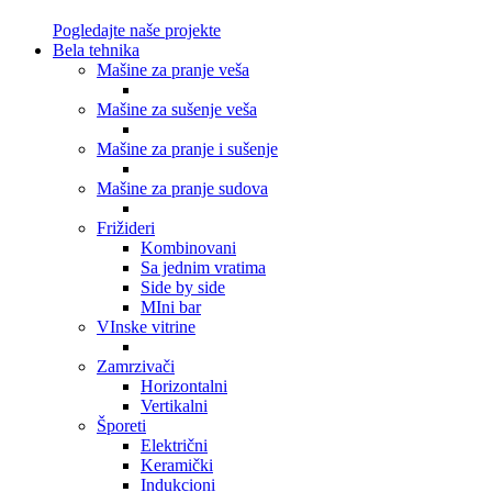
Pogledajte naše projekte
Bela tehnika
Mašine za pranje veša
Mašine za sušenje veša
Mašine za pranje i sušenje
Mašine za pranje sudova
Frižideri
Kombinovani
Sa jednim vratima
Side by side
MIni bar
VInske vitrine
Zamrzivači
Horizontalni
Vertikalni
Šporeti
Električni
Keramički
Indukcioni