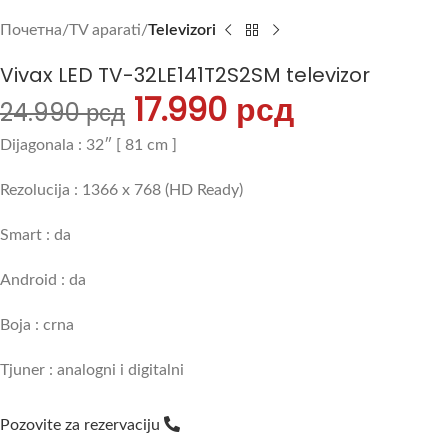
Почетна
TV aparati
Televizori
Vivax LED TV-32LE141T2S2SM televizor
17.990
рсд
24.990
рсд
Dijagonala : 32″ [ 81 cm ]
Rezolucija : 1366 x 768 (HD Ready)
Smart : da
Android : da
Boja : crna
Tjuner : analogni i digitalni
Pozovite za rezervaciju