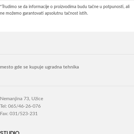
*Trudimo se da informacije o proizvodima budu tačne u potpunosti, ali
ne možemo garantovati apsolutnu tačnost istih.
mesto gde se kupuje ugradna tehnika
Nemanjina 73, Užice
Tel: 065/46-26-076
Fax: 031/523-231
STUDIO