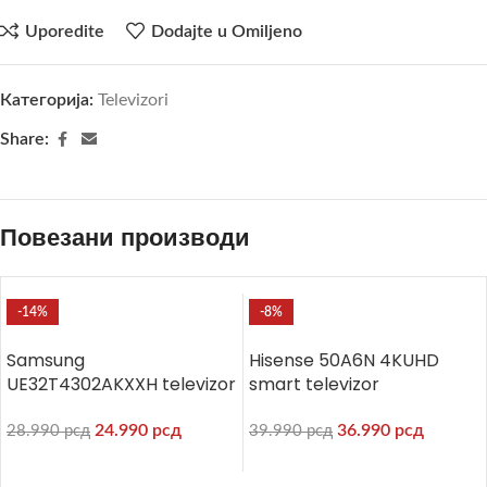
Uporedite
Dodajte u Omiljeno
Категорија:
Televizori
Share:
Повезани производи
-14%
-8%
Samsung
Hisense 50A6N 4KUHD
UE32T4302AKXXH televizor
smart televizor
24.990
рсд
36.990
рсд
28.990
рсд
39.990
рсд