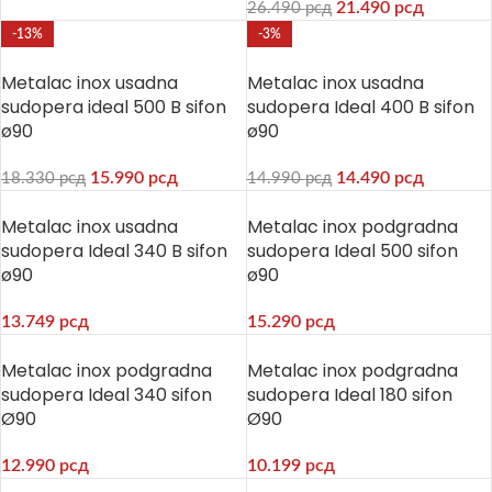
21.490
рсд
26.490
рсд
-13%
-3%
Metalac inox usadna
Metalac inox usadna
sudopera ideal 500 B sifon
sudopera Ideal 400 B sifon
ø90
ø90
15.990
рсд
14.490
рсд
18.330
рсд
14.990
рсд
Metalac inox usadna
Metalac inox podgradna
sudopera Ideal 340 B sifon
sudopera Ideal 500 sifon
ø90
ø90
13.749
рсд
15.290
рсд
Metalac inox podgradna
Metalac inox podgradna
sudopera Ideal 340 sifon
sudopera Ideal 180 sifon
Ø90
Ø90
12.990
рсд
10.199
рсд