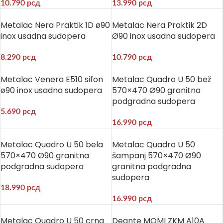
10.790
рсд
13.990
рсд
Metalac Nera Praktik 1D ø90
Metalac Nera Praktik 2D
inox usadna sudopera
Ø90 inox usadna sudopera
8.290
рсд
10.790
рсд
Metalac Venera E510 sifon
Metalac Quadro U 50 bež
ø90 inox usadna sudopera
570×470 Ø90 granitna
podgradna sudopera
5.690
рсд
16.990
рсд
Metalac Quadro U 50 bela
Metalac Quadro U 50
570×470 Ø90 granitna
šampanj 570×470 Ø90
podgradna sudopera
granitna podgradna
sudopera
18.990
рсд
16.990
рсд
Metalac Quadro U 50 crna
Deante MOMI ZKM A10A