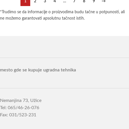
1
2
3
4
…
7
8
9
→
*Trudimo se da informacije o proizvodima budu tačne u potpunosti, ali
ne možemo garantovati apsolutnu tačnost istih.
mesto gde se kupuje ugradna tehnika
Nemanjina 73, Užice
Tel: 065/46-26-076
Fax: 031/523-231