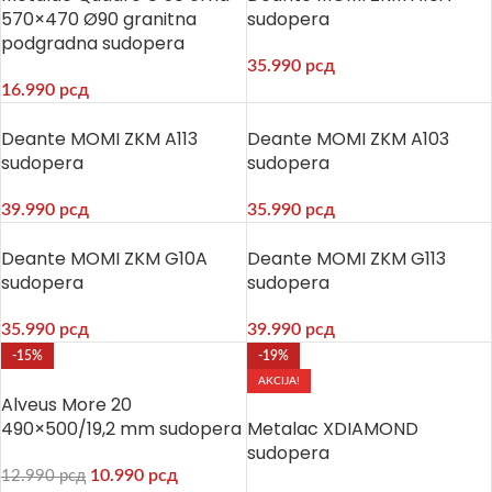
570×470 Ø90 granitna
sudopera
podgradna sudopera
35.990
рсд
16.990
рсд
Deante MOMI ZKM A113
Deante MOMI ZKM A103
sudopera
sudopera
39.990
рсд
35.990
рсд
Deante MOMI ZKM G10A
Deante MOMI ZKM G113
sudopera
sudopera
35.990
рсд
39.990
рсд
-15%
-19%
AKCIJA!
Alveus More 20
490×500/19,2 mm sudopera
Metalac XDIAMOND
sudopera
10.990
рсд
12.990
рсд