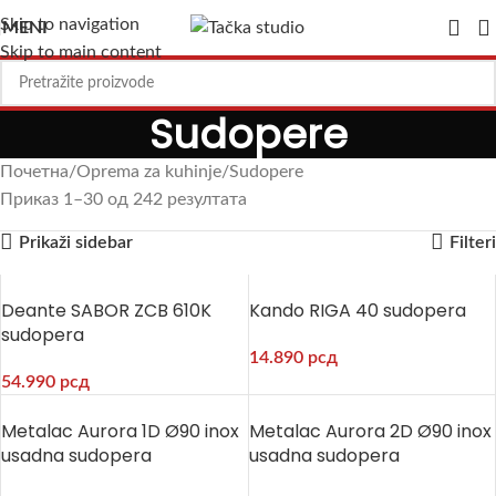
Skip to navigation
MENI
Skip to main content
Sudopere
Почетна
Oprema za kuhinje
Sudopere
Приказ 1–30 од 242 резултата
Prikaži sidebar
Filteri
Deante SABOR ZCB 610K
Kando RIGA 40 sudopera
sudopera
14.890
рсд
54.990
рсд
Metalac Aurora 1D Ø90 inox
Metalac Aurora 2D Ø90 inox
usadna sudopera
usadna sudopera