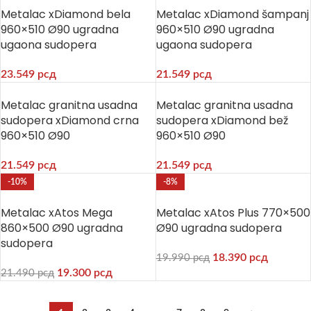
Metalac xDiamond bela
Metalac xDiamond šampanj
960×510 Ø90 ugradna
960×510 Ø90 ugradna
ugaona sudopera
ugaona sudopera
23.549
рсд
21.549
рсд
Metalac granitna usadna
Metalac granitna usadna
sudopera xDiamond crna
sudopera xDiamond bež
960×510 Ø90
960×510 Ø90
21.549
рсд
21.549
рсд
-10%
-8%
Metalac xAtos Mega
Metalac xAtos Plus 770×500
860×500 Ø90 ugradna
Ø90 ugradna sudopera
sudopera
18.390
рсд
19.990
рсд
19.300
рсд
21.490
рсд